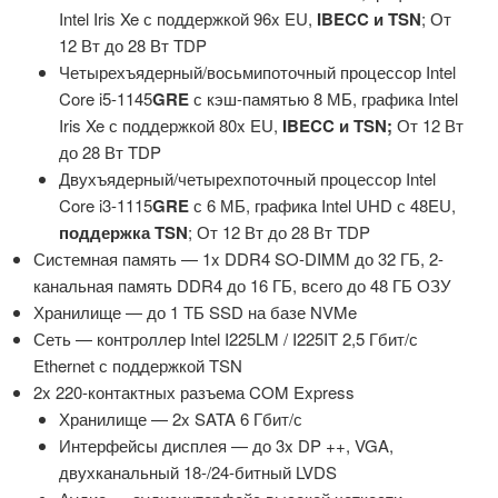
Intel Iris Xe с поддержкой 96x EU,
IBECC и TSN
; От
12 Вт до 28 Вт TDP
Четырехъядерный/восьмипоточный процессор Intel
Core i5-1145
GRE
с кэш-памятью 8 МБ, графика Intel
Iris Xe с поддержкой 80x EU,
IBECC и TSN;
От 12 Вт
до 28 Вт TDP
Двухъядерный/четырехпоточный процессор Intel
Core i3-1115
GRE
с 6 МБ, графика Intel UHD с 48EU,
поддержка TSN
; От 12 Вт до 28 Вт TDP
Системная память — 1x DDR4 SO-DIMM до 32 ГБ, 2-
канальная память DDR4 до 16 ГБ, всего до 48 ГБ ОЗУ
Хранилище — до 1 ТБ SSD на базе NVMe
Сеть — контроллер Intel I225LM / I225IT 2,5 Гбит/с
Ethernet с поддержкой TSN
2x 220-контактных разъема COM Express
Хранилище — 2x SATA 6 Гбит/с
Интерфейсы дисплея — до 3x DP ++, VGA,
двухканальный 18-/24-битный LVDS