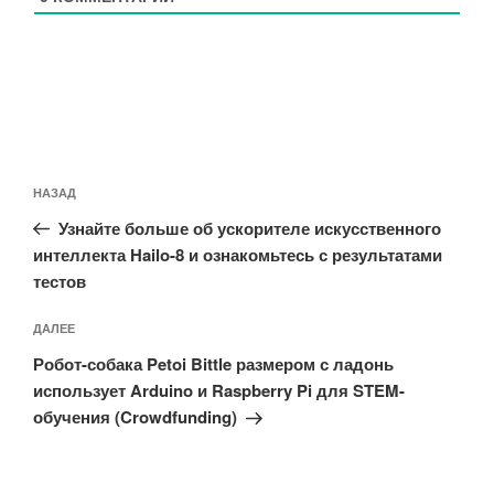
Навигация
Предыдущая
НАЗАД
по
запись:
записям
Узнайте больше об ускорителе искусственного
интеллекта Hailo-8 и ознакомьтесь с результатами
тестов
Следующая
ДАЛЕЕ
запись
Робот-собака Petoi Bittle размером с ладонь
использует Arduino и Raspberry Pi для STEM-
обучения (Crowdfunding)