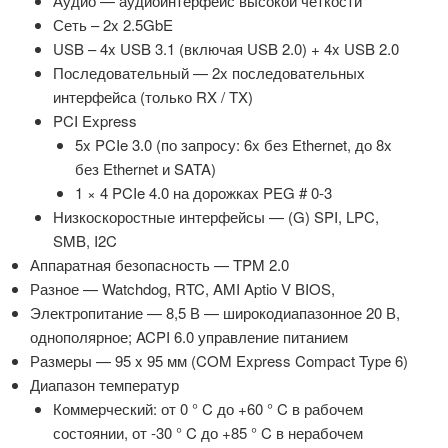
Аудио — аудиоинтерфейс высокой четкости
Сеть – 2x 2.5GbE
USB – 4x USB 3.1 (включая USB 2.0) + 4x USB 2.0
Последовательный — 2x последовательных
интерфейса (только RX / TX)
PCI Express
5x PCIe 3.0 (по запросу: 6x без Ethernet, до 8x
без Ethernet и SATA)
1 × 4 PCIe 4.0 на дорожках PEG # 0-3
Низкоскоростные интерфейсы — (G) SPI, LPC,
SMB, I2C
Аппаратная безопасность — TPM 2.0
Разное — Watchdog, RTC, AMI Aptio V BIOS,
Электропитание — 8,5 В — широкодиапазонное 20 В,
однополярное; ACPI 6.0 управление питанием
Размеры — 95 x 95 мм (COM Express Compact Type 6)
Диапазон температур
Коммерческий: от 0 ° C до +60 ° C в рабочем
состоянии, от -30 ° C до +85 ° C в нерабочем