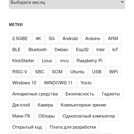
МЕТКИ
2.5GBE
4K
5G
Android
Arduino
ARM
BLE
Bluetooth
Debian
Esp32
Intel
IoT
KickStarter
Linux
mcu
Raspberry Pi
RISC-V
SBC
SOM
Ubuntu
USB
WiFi
Windows 10
WINDOWS 11
Yocto
Аппаратные средства
Безопасность
Гаджеты
Дисплей
Камера
Компьютерное зрение
Мини ПК
Обзоры
Одноплатный компьютер
Открытый код
Плата для разработки