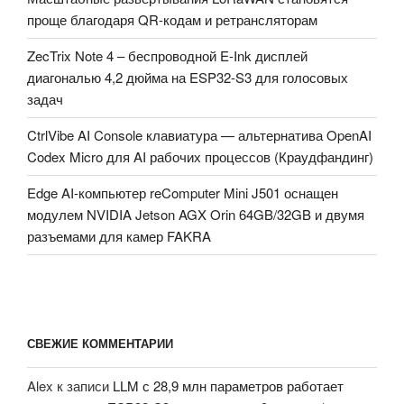
проще благодаря QR-кодам и ретрансляторам
ZecTrix Note 4 – беспроводной E-Ink дисплей
диагональю 4,2 дюйма на ESP32-S3 для голосовых
задач
CtrlVibe AI Console клавиатура — альтернатива OpenAI
Codex Micro для AI рабочих процессов (Краудфандинг)
Edge AI-компьютер reComputer Mini J501 оснащен
модулем NVIDIA Jetson AGX Orin 64GB/32GB и двумя
разъемами для камер FAKRA
СВЕЖИЕ КОММЕНТАРИИ
Alex
к записи
LLM с 28,9 млн параметров работает