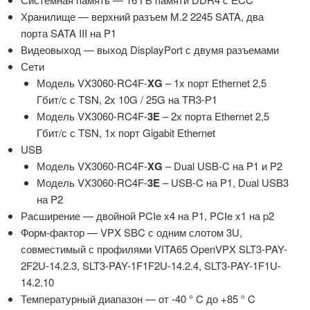
Хранилище — верхний разъем M.2 2245 SATA, два
порта SATA III на P1
Видеовыход — выход DisplayPort с двумя разъемами
Сети
Модель VX3060-RC4F-
XG
– 1x порт Ethernet 2,5
Гбит/с с TSN, 2x 10G / 25G на TR3-P1
Модель VX3060-RC4F-
3E
– 2х порта Ethernet 2,5
Гбит/с с TSN, 1х порт Gigabit Ethernet
USB
Модель VX3060-RC4F-
XG
– Dual USB-C на P1 и P2
Модель VX3060-RC4F-
3E
– USB-C на P1, Dual USB3
на P2
Расширение — двойной PCIe x4 на P1, PCIe x1 на p2
Форм-фактор — VPX SBC с одним слотом 3U,
совместимый с профилями VITA65 OpenVPX SLT3-PAY-
2F2U-14.2.3, SLT3-PAY-1F1F2U-14.2.4, SLT3-PAY-1F1U-
14.2.10
Температурный диапазон — от -40 ° C до +85 ° C