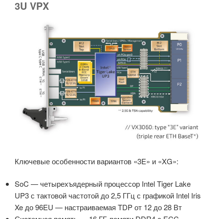
3U VPX
Ключевые особенности вариантов «3E» и «XG»:
SoC — четырехъядерный процессор Intel Tiger Lake
UP3 с тактовой частотой до 2,5 ГГц с графикой Intel Iris
Xe до 96EU — настраиваемая TDP от 12 до 28 Вт
Системная память — 16 ГБ памяти DDR4 с ECC