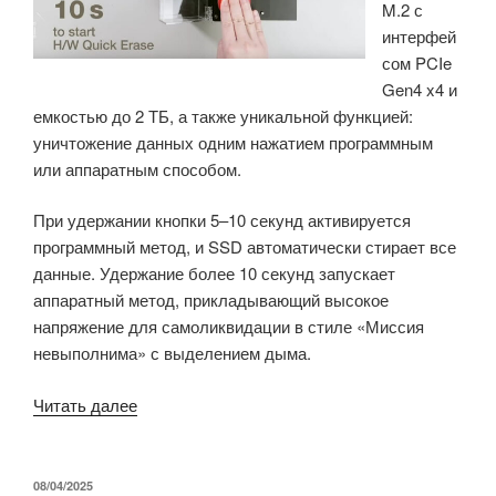
M.2 с
го
интерфей
поколения
сом PCIe
или
Gen4 x4 и
SoC
емкостью до 2 ТБ, а также уникальной функцией:
Processor
уничтожение данных одним нажатием программным
U300E»
или аппаратным способом.
При удержании кнопки 5–10 секунд активируется
программный метод, и SSD автоматически стирает все
данные. Удержание более 10 секунд запускает
аппаратный метод, прикладывающий высокое
напряжение для самоликвидации в стиле «Миссия
невыполнима» с выделением дыма.
«P250Q-
Читать далее
M80
M.2
NVMe
ОПУБЛИКОВАНО
08/04/2025