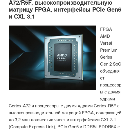
A72/R5F, высокопроизводительную
Nexus
матрицу FPGA, интерфейсы PCIe Gen6
2,
и CXL 3.1
устройства
среднего
FPGA
класса
AMD
Lattice
Versal
Avant
Premium
30
Series
и
Gen 2 SoC
Avant
объединя
50,
ет
обновленные
процессор
программные
ы с двумя
инструменты
ядрами
проектирования
Cortex-A72 и процессоры с двумя ядрами Cortex-R5F с
Lattice»
высокопроизводительной матрицей FPGA, содержащей
до 3,2 млн логических ячеек и интерфейсами CXL 3.1
(Compute Express Link), PCIe Gen6 и DDR5/LPDDR5X с