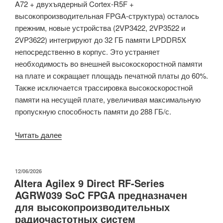
A72 + двухъядерный Cortex-R5F +
высокопроизводительная FPGA-структура) осталось
прежним, новые устройства (2VP3422, 2VP3522 и
2VP3622) интегрируют до 32 ГБ памяти LPDDR5X
непосредственно в корпус. Это устраняет
необходимость во внешней высокоскоростной памяти
на плате и сокращает площадь печатной платы до 60%.
Также исключается трассировка высокоскоростной
памяти на несущей плате, увеличивая максимальную
пропускную способность памяти до 288 ГБ/с.
«AMD
Читать далее
Versal
Premium
Gen
ОПУБЛИКОВАНО
12/06/2026
Altera Agilex 9 Direct RF-Series
2
AGRW039 SoC FPGA предназначен
MoP
для высокопроизводительных
адаптивный
радиочастотных систем
SoC