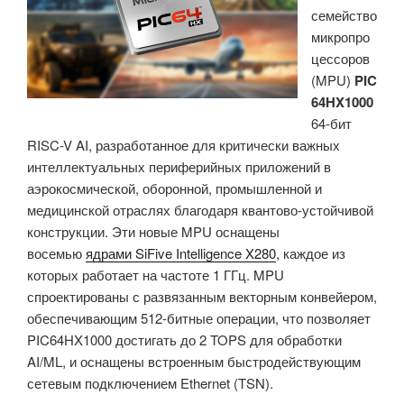
семейство
матрицу
микропро
FPGA,
цессоров
интерфейсы
(MPU)
PIC
PCIe
64HX1000
Gen6
64-бит
и
RISC-V AI, разработанное для критически важных
CXL
интеллектуальных периферийных приложений в
3.1»
аэрокосмической, оборонной, промышленной и
медицинской отраслях благодаря квантово-устойчивой
конструкции. Эти новые MPU оснащены
восемью
ядрами SiFive Intelligence X280
, каждое из
которых работает на частоте 1 ГГц. MPU
спроектированы с развязанным векторным конвейером,
обеспечивающим 512-битные операции, что позволяет
PIC64HX1000 достигать до 2 TOPS для обработки
AI/ML, и оснащены встроенным быстродействующим
сетевым подключением Ethernet (TSN).