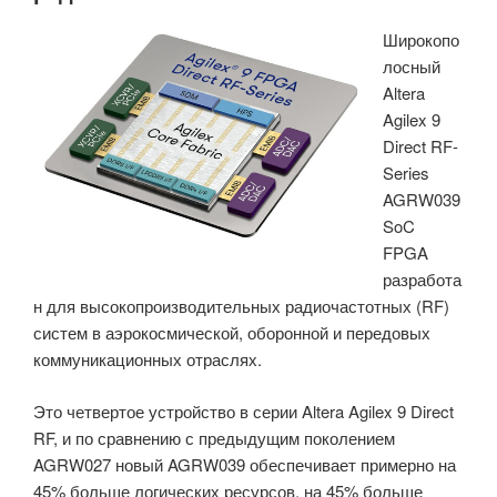
интегрирует
Широкопо
32
лосный
ГБ
Altera
LPDDR5X,
Agilex 9
уменьшая
Direct RF-
площадь
Series
платы
AGRW039
на
SoC
60%»
FPGA
разработа
н для высокопроизводительных радиочастотных (RF)
систем в аэрокосмической, оборонной и передовых
коммуникационных отраслях.
Это четвертое устройство в серии Altera Agilex 9 Direct
RF, и по сравнению с предыдущим поколением
AGRW027 новый AGRW039 обеспечивает примерно на
45% больше логических ресурсов, на 45% больше