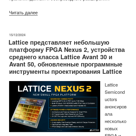
«Aerium
Читать далее
Lumen
–
плата-
ОПУБЛИКОВАНО
15/12/2024
Lattice представляет небольшую
носитель
платформу FPGA Nexus 2, устройства
NVIDIA
среднего класса Lattice Avant 30 и
Jetson
Avant 50, обновленные программные
для
инструменты проектирования Lattice
дронов
и
Lattice
роботов»
Semicond
uctors
анонсиров
ала
несколько
новых
FPGA и