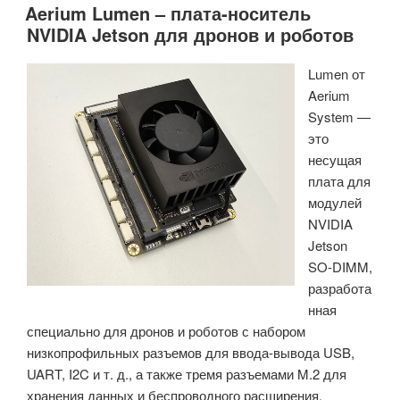
Aerium Lumen – плата-носитель
SSD
NVIDIA Jetson для дронов и роботов
поддерживает
уничтожение
Lumen от
данных
Aerium
одним
System —
нажатием
это
с
несущая
помощью
плата для
программного
модулей
или
NVIDIA
аппаратного
Jetson
метода
SO-DIMM,
(с
разработа
выделением
нная
дыма)»
специально для дронов и роботов с набором
низкопрофильных разъемов для ввода-вывода USB,
UART, I2C и т. д., а также тремя разъемами M.2 для
хранения данных и беспроводного расширения.