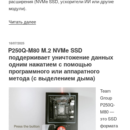
расширения (NVMe SSD, ускорители ИИ или другие
модули).
«COM
Читать далее
HPC
Mini-
sized
ОПУБЛИКОВАНО
18/07/2025
P250Q-M80 M.2 NVMe SSD
VersaLogic
поддерживает уничтожение данных
Raptor
одним нажатием с помощью
«Модуль
программного или аппаратного
встраиваемой
метода (с выделением дыма)
обработки»
оснащен
Team
процессором
Group
Intel
P250Q-
Core
M80 —
i5-
это SSD
1345URE
формата
13-