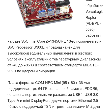
обработки
систем»
VersaLogic
Raptor
(VL-EPU-
5530)
работает
на базе SoC Intel Core i5-1345URE 13-го поколения или
SoC Processor U300E и предназначен для
высокопроизводительных вычислений в жестких
условиях эксплуатации с температурным диапазоном
от -40 до +85°C и соответствием стандарту MIL-STD-
202H по ударам и вибрации.
Плата формата COM HPC Mini (95 x 80 x 36 мм)
поддерживает до 64 ГБ распаянной памяти LPDDR5,
оснащена вертикальными разъемами USB4, USB 3.0
Type-A и mini DisplayPort, двумя портами Ethernet 2.5
Гбит/с с поддержкой TSN и тремя разъемами M.2 для