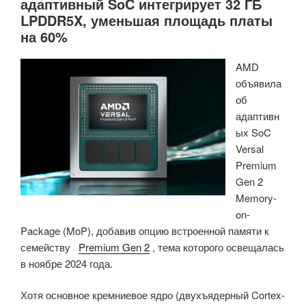
адаптивный SoC интегрирует 32 ГБ
LPDDR5X, уменьшая площадь платы
на 60%
AMD
объявила
об
адаптивн
ых SoC
Versal
Premium
Gen 2
Memory-
on-
Package (MoP), добавив опцию встроенной памяти к
семейству
Premium Gen 2
, тема которого освещалась
в ноябре 2024 года.
Хотя основное кремниевое ядро (двухъядерный Cortex-