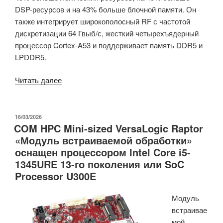
DSP-ресурсов и на 43% больше блочной памяти. Он
также интегрирует широкополосный RF с частотой
дискретизации 64 Гвыб/с, жесткий четырехъядерный
процессор Cortex-A53 и поддерживает память DDR5 и
LPDDR5.
«Altera
Читать далее
Agilex
9
Direct
ОПУБЛИКОВАНО
16/03/2026
COM HPC Mini-sized VersaLogic Raptor
RF-
«Модуль встраиваемой обработки»
Series
оснащен процессором Intel Core i5-
AGRW039
1345URE 13-го поколения или SoC
SoC
Processor U300E
FPGA
предназначен
Модуль
для
встраивае
высокопроизводительных
мой
радиочастотных