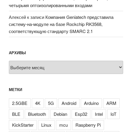
четырьмя оптоизолированными входами
Алексей
к записи
Компания Geniatech представила
систему-на-модуле на базе Rockchip RK3568,
соответствующую стандарту SMARC 2.1
АРХИВЫ
Архивы
МЕТКИ
2.5GBE
4K
5G
Android
Arduino
ARM
BLE
Bluetooth
Debian
Esp32
Intel
IoT
KickStarter
Linux
mcu
Raspberry Pi