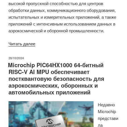
высокой пропускной способностью для центров
обработки данных, коммуникационного оборудования,
испытательных и измерительных приложений, а также
приложений с интенсивным использованием данных в
аэрокосмической и оборонной промышленности.
«Семейство
Читать далее
FPGA
AMD
ОПУБЛИКОВАНО
28/10/2024
Microchip PIC64HX1000 64-битный
Versal
RISC-V AI MPU обеспечивает
Premium
постквантовую безопасность для
Gen2
аэрокосмических, оборонных и
SoC
автомобильных приложений
включает
ядра
Недавно
Arm
Microchip
Cortex-
представи
A72/R5F,
ла
высокопроизводительную