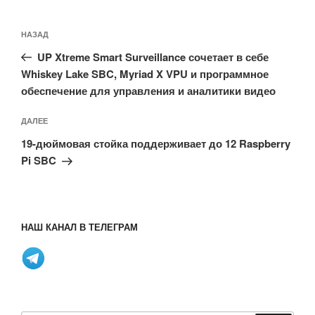
Навигация
Предыдущая
НАЗАД
по
запись:
записям
UP Xtreme Smart Surveillance сочетает в себе
Whiskey Lake SBC, Myriad X VPU и программное
обеспечение для управления и аналитики видео
Следующая
ДАЛЕЕ
запись
19-дюймовая стойка поддерживает до 12 Raspberry
Pi SBC
НАШ КАНАЛ В ТЕЛЕГРАМ