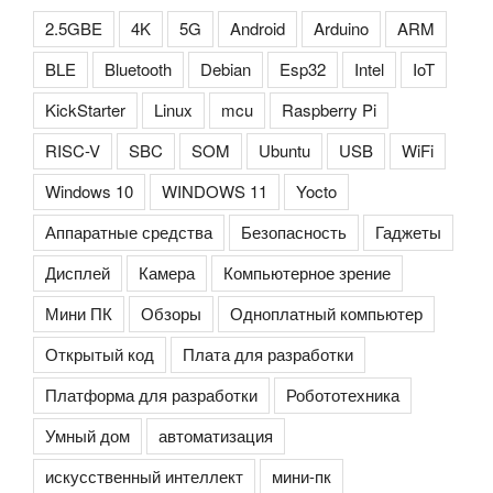
2.5GBE
4K
5G
Android
Arduino
ARM
BLE
Bluetooth
Debian
Esp32
Intel
IoT
KickStarter
Linux
mcu
Raspberry Pi
RISC-V
SBC
SOM
Ubuntu
USB
WiFi
Windows 10
WINDOWS 11
Yocto
Аппаратные средства
Безопасность
Гаджеты
Дисплей
Камера
Компьютерное зрение
Мини ПК
Обзоры
Одноплатный компьютер
Открытый код
Плата для разработки
Платформа для разработки
Робототехника
Умный дом
автоматизация
искусственный интеллект
мини-пк