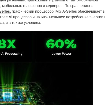
, мобильных телефонов и серверов.
По сравнению с
eries,
графический процессор IMG A-Series обеспечивает в
трее AI процессор и на 60% меньшее потребление энергии 
а, и в тех же условиях.