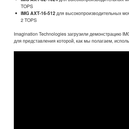
TOPS
IMG AXT-16-512
для высокопроизводительных мо
2 TOPS
Imagination Technologies загрузили демонстрацию IM
для представления которой, как мы полагаем, испол