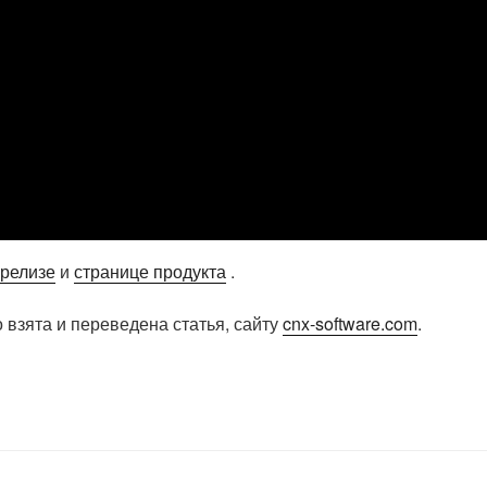
-релизе
и
странице продукта
.
 взята и переведена статья, сайту
cnx-software.com
.