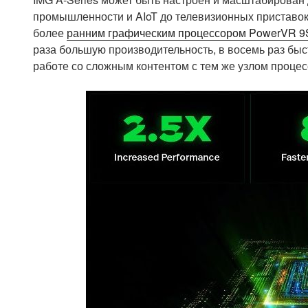
промышленности и AIoT до телевизионных приставок
более
ранним графическим процессором PowerVR 9S
раза большую производительность, в восемь раз быс
работе со сложным контентом с тем же узлом процесс