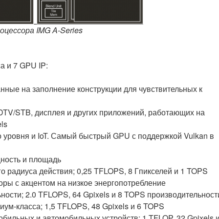
оцессора IMG A-Series
а и 7 GPU IP:
ные на заполнение конструкции для чувствительных к
 DTV/STB, дисплея и других приложений, работающих на
ls
 уровня и IoT. Самый быстрый GPU с поддержкой Vulkan в
ность и площадь
о радиуса действия;
0,25 TFLOPS, 8 Гпикселей и 1 TOPS
ры с акцентом на низкое энергопотребление
ности;
2.0 TFLOPS, 64 Gpixels и 8 TOPS производительност
иум-класса;
1,5 TFLOPS, 48 Gpixels и 6 TOPS
бильных и автомобильных устройств;
1 TFLOP, 32 Gpixels 