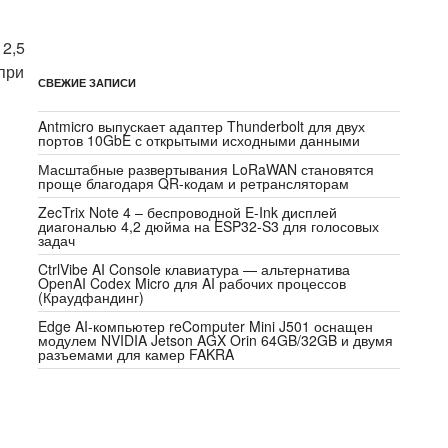
 2,5
при
СВЕЖИЕ ЗАПИСИ
Antmicro выпускает адаптер Thunderbolt для двух
портов 10GbE с открытыми исходными данными
Масштабные развертывания LoRaWAN становятся
проще благодаря QR-кодам и ретрансляторам
ZecTrix Note 4 – беспроводной E-Ink дисплей
диагональю 4,2 дюйма на ESP32-S3 для голосовых
задач
CtrlVibe AI Console клавиатура — альтернатива
OpenAI Codex Micro для AI рабочих процессов
(Краудфандинг)
Edge AI-компьютер reComputer Mini J501 оснащен
модулем NVIDIA Jetson AGX Orin 64GB/32GB и двумя
разъемами для камер FAKRA