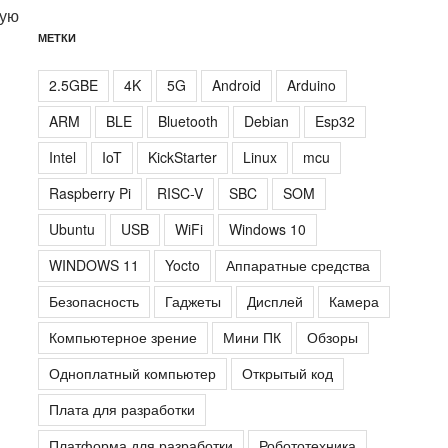
ную
МЕТКИ
2.5GBE
4K
5G
Android
Arduino
ARM
BLE
Bluetooth
Debian
Esp32
Intel
IoT
KickStarter
Linux
mcu
Raspberry Pi
RISC-V
SBC
SOM
Ubuntu
USB
WiFi
Windows 10
WINDOWS 11
Yocto
Аппаратные средства
Безопасность
Гаджеты
Дисплей
Камера
Компьютерное зрение
Мини ПК
Обзоры
Одноплатный компьютер
Открытый код
Плата для разработки
Платформа для разработки
Робототехника