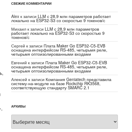
СВЕЖИЕ КОММЕНТАРИИ
Alex
к записи
LLM с 28,9 млн параметров работает
локально на ESP32-S3 со скоростью 9 токенов/с
Михаил
к записи
LLM с 28,9 млн параметров
работает локально на ESP32-S3 со скоростью 9
токенов/с
Сергей
к записи
Плата Maker Go ESP32-C5-EVB
оснащена интерфейсом RS-485, четырьмя реле,
четырьмя оптоизолированными входами
Евгений
к записи
Плата Maker Go ESP32-C5-EVB
оснащена интерфейсом RS-485, четырьмя реле,
четырьмя оптоизолированными входами
ь,
Алексей
к записи
Компания Geniatech представила
систему-на-модуле на базе Rockchip RK3568,
соответствующую стандарту SMARC 2.1
и
АРХИВЫ
»,
Архивы