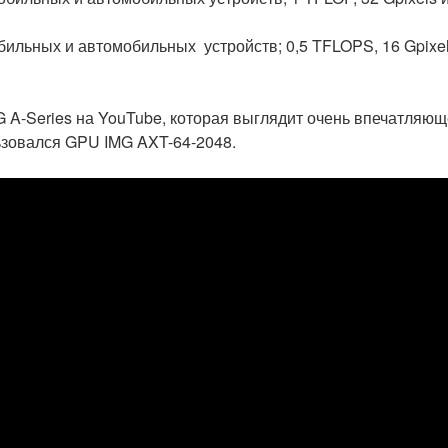
бильных и автомобильных устройств;
0,5 TFLOPS, 16 Gpixel
G A-Series на YouTube, которая выглядит очень впечатляющ
ьзовался GPU IMG AXT-64-2048.