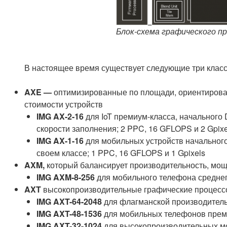
Блок-схема графического пр
В настоящее время существует следующие три класс
AXE —
оптимизированные по площади, ориентирован
стоимости устройств
IMG AX-2-16
для IoT премиум-класса, начального
скорости заполнения;
2 PPC, 16 GFLOPS и 2 Gpixe
IMG AX-1-16
для мобильных устройств начального
своем классе;
1 PPC, 16 GFLOPS и 1 Gpixels
AXM,
который балансирует производительность, мощ
IMG AXM-8-256
для мобильного телефона среднег
AXT
высокопроизводительные графические процессо
IMG AXT-64-2048
для флагманской производитель
IMG AXT-48-1536
для мобильных телефонов прем
IMG AXT-32-1024
для высокопроизводительных мо