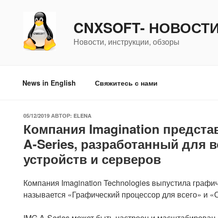
Перейти
к
CNXSOFT- НОВОСТ
содержимому
Новости, инструкции, обзоры
News in English
Свяжитесь с нами
ОПУБЛИКОВАНО
05/12/2019
АВТОР:
ELENA
Компания Imagination предста
A-Series, разработанный для 
устройств и серверов
Компания Imagination Technologies выпустила графич
называется «Графический процессор для всего» и «
IMG A-Series может быть настроен и масштабирован