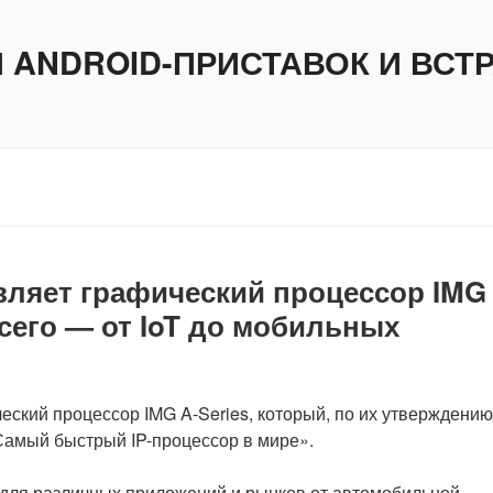
И ANDROID-ПРИСТАВОК И ВС
вляет графический процессор IMG
всего — от IoT до мобильных
еский процессор IMG A-Series, который, по их утверждению
Самый быстрый IP-процессор в мире».
 для различных приложений и рынков от автомобильной