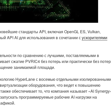
новейшие стандарты API, включая OpenGL ES, Vulkan,
ый API AI для использования в сочетании с
ускорителями
тельности по сравнению с лучшими, поставляемыми в
вает сжатие PVRIC4 без потерь или практически без потер
ращение занимаемой площади.
хнологию HyperLane с восемью отдельными изолированным
виртуализации оборудования, что ведет к повышению
также обеспечивает то, что компания называет «AI Synergy
запускать программируемые рабочие AI нагрузки на
рафикой.