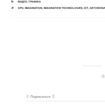
РУБРИКИ
ВИДЕО
,
ГРАФИКА
МЕТКИ
GPU
,
IMAGINATION
,
IMAGINATION TECHNOLOGIES
,
IOT
,
АВТОМОБ
Подписаться