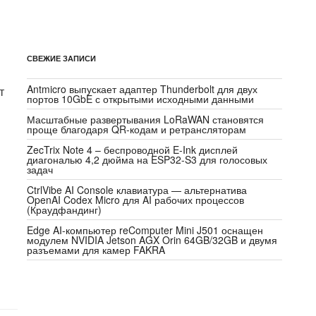
СВЕЖИЕ ЗАПИСИ
Antmicro выпускает адаптер Thunderbolt для двух
т
портов 10GbE с открытыми исходными данными
Масштабные развертывания LoRaWAN становятся
проще благодаря QR-кодам и ретрансляторам
ZecTrix Note 4 – беспроводной E-Ink дисплей
диагональю 4,2 дюйма на ESP32-S3 для голосовых
задач
CtrlVibe AI Console клавиатура — альтернатива
OpenAI Codex Micro для AI рабочих процессов
(Краудфандинг)
Edge AI-компьютер reComputer Mini J501 оснащен
модулем NVIDIA Jetson AGX Orin 64GB/32GB и двумя
разъемами для камер FAKRA