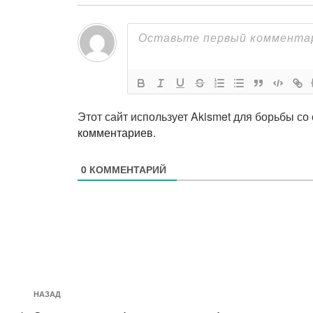
Этот сайт использует Akismet для борьбы со
комментариев
.
0
КОММЕНТАРИЙ
Навигация
Предыдущая
НАЗАД
по
запись: