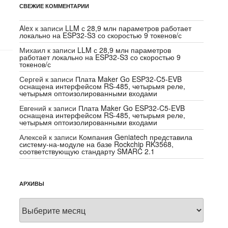
СВЕЖИЕ КОММЕНТАРИИ
Alex
к записи
LLM с 28,9 млн параметров работает
локально на ESP32-S3 со скоростью 9 токенов/с
Михаил
к записи
LLM с 28,9 млн параметров
работает локально на ESP32-S3 со скоростью 9
токенов/с
Сергей
к записи
Плата Maker Go ESP32-C5-EVB
оснащена интерфейсом RS-485, четырьмя реле,
четырьмя оптоизолированными входами
Евгений
к записи
Плата Maker Go ESP32-C5-EVB
оснащена интерфейсом RS-485, четырьмя реле,
четырьмя оптоизолированными входами
Алексей
к записи
Компания Geniatech представила
систему-на-модуле на базе Rockchip RK3568,
соответствующую стандарту SMARC 2.1
АРХИВЫ
Архивы