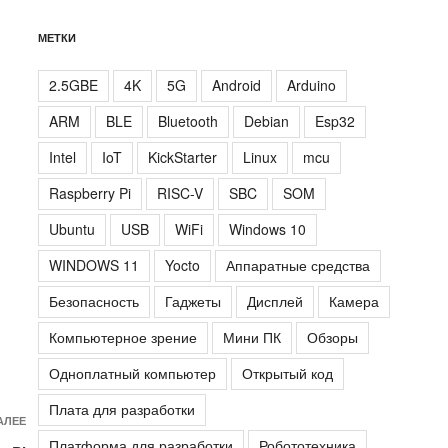
МЕТКИ
2.5GBE
4K
5G
Android
Arduino
ARM
BLE
Bluetooth
Debian
Esp32
Intel
IoT
KickStarter
Linux
mcu
Raspberry Pi
RISC-V
SBC
SOM
Ubuntu
USB
WiFi
Windows 10
WINDOWS 11
Yocto
Аппаратные средства
Безопасность
Гаджеты
Дисплей
Камера
Компьютерное зрение
Мини ПК
Обзоры
Одноплатный компьютер
Открытый код
Плата для разработки
Следующая
АЛЕЕ
Платформа для разработки
Робототехника
запись