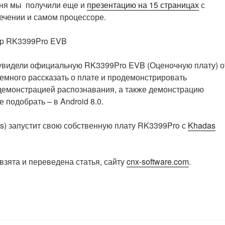
одня мы получили еще и
презентацию на 15 страницах
с
чении и самом процессоре.
ip RK3399Pro EVB
 увидели официальную RK3399Pro EVB (Оценочную плату) о
немного рассказать о плате и продемонстрировать
демонстрацией распознавания, а также демонстрацию
 подобрать – в Android 8.0.
s) запустит свою собственную плату RK3399Pro с
Khadas
взята и переведена статья, сайту
cnx-software.com
.