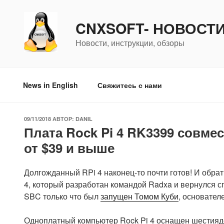
Перейти
к
CNXSOFT- НОВОСТ
содержимому
Новости, инструкции, обзоры
News in English
Свяжитесь с нами
ОПУБЛИКОВАНО
09/11/2018
АВТОР:
DANIL
Плата Rock Pi 4 RK3399 совмес
от $39 и выше
Долгожданный RPi 4 наконец-то почти готов! И обратит
4, который разработан командой Radxa и вернулся сп
SBC только что был
запущен Томом Куби
, основател
Одноплатный компьютер Rock Pi 4 оснащен шестияд