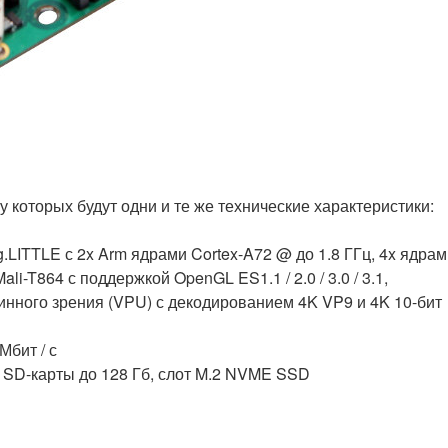
 у которых будут одни и те же технические характеристики:
LITTLE с 2x Arm ядрами Cortex-A72 @ до 1.8 ГГц, 4x ядрам
i-T864 с поддержкой OpenGL ES1.1 / 2.0 / 3.0 / 3.1,
нного зрения (VPU) с декодированием 4K VP9 и 4K 10-бит
Мбит / с
 SD-карты до 128 Гб, слот M.2 NVME SSD