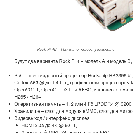
Rock Pi 4B – Нажмите, чтобы увеличить
Будут два варианта Rock Pi 4 – модель A и модель B,
SoC – шестиядерный процессор Rockchip RK3399 big.
Cortex-A53 @ до 1.4 ГГц, графическим процессором Mal
OpenVG1.1, OpenCL, DX11 и AFBC, и процессор маши
H265 / H264
Оперативная память – 1, 2 или 4 Гб LPDDR4 @ 3200 
Хранилище – слот для модуля eMMC, слот для микро
Видеовыход / интерфейс дисплея
HDMI 2.0a до 4K @ 60 Гц
2-полосный MIPI DSI через разъем FPC