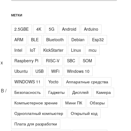
МЕТКИ
2.5GBE
4K
5G
Android
Arduino
ARM
BLE
Bluetooth
Debian
Esp32
Intel
IoT
KickStarter
Linux
mcu
Raspberry Pi
RISC-V
SBC
SOM
1x
Ubuntu
USB
WiFi
Windows 10
WINDOWS 11
Yocto
Аппаратные средства
В /
Безопасность
Гаджеты
Дисплей
Камера
Компьютерное зрение
Мини ПК
Обзоры
Одноплатный компьютер
Открытый код
Плата для разработки