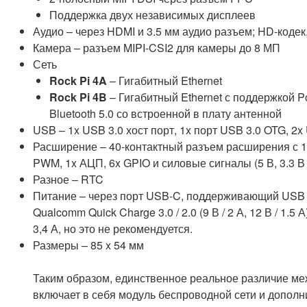
Поддержка двух независимых дисплеев
Аудио – через HDMI и 3.5 мм аудио разъем; HD-кодек
Камера – разъем MIPI-CSI2 для камеры до 8 МП
Сеть
Rock Pi 4A
– Гигабитный Ethernet
Rock Pi 4B
– Гигабитный Ethernet с поддержкой P
Bluetooth 5.0 со встроенной в плату антенной
USB – 1x USB 3.0 хост порт, 1x порт USB 3.0 OTG, 2x
Расширение – 40-контактный разъем расширения с 1x 
PWM, 1x АЦП, 6x GPIO и силовые сигналы (5 В, 3.3 В
Разное – RTC
Питание – через порт USB-C, поддерживающий USB PD 2.0
Qualcomm Quick Charge 3.0 / 2.0 (9 В / 2 А, 12 В / 1.
3,4 А, но это не рекомендуется.
Размеры – 85 x 54 мм
Таким образом, единственное реальное различие меж
включает в себя модуль беспроводной сети и допол