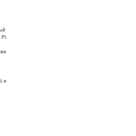
вый
 Pi.
кже
) и