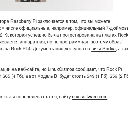
ра Raspberry Pi заключается в том, что вы можете
 том числе официальные, например, официальный 7-дюймо
X219, которая успешно была протестирована на платах Rock
мевается аппаратная, но не программная, поэтому образ
ь на Rock Pi 4. Документация доступна на
вики Radxa
, а та
ации на веб-сайте, но
LinuxGizmos сообщает,
что Rock Pi
 $65 (4 Гб), а вот модель B будет стоить $49 (1 Гб), $59 (2 Гб
взята и переведена статья, сайту
cnx-software.com
.