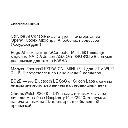
СВЕЖИЕ ЗАПИСИ
CtrlVibe AI Console клавиатура — альтернатива
OpenAI Codex Micro для AI рабочих процессов
(Краудфандинг)
Edge AI-компьютер reComputer Mini J501 оснащен
модулем NVIDIA Jetson AGX Orin 64GB/32GB и двумя
разъемами для камер FAKRA
Модуль Espressif ESP32-C61-MINI-1/1U для IoT с Wi-Fi
6 и BLE представлен по цене около 2 долларов
BG2B — это Bluetooth LE SoC от Silicon Labs с самым
низким энергопотреблением на сегодняшний день
ChronoWatch X2040 – DIY-часы с готовым круглым
дисплеем на базе Raspberry Pi RP2040, корпусом,
напечатанным на 3D-принтере, и собственной
прошивкой