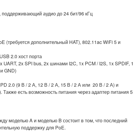
, поддерживающий аудио до 24 бит/96 кГц
oE (требуется дополнительный HAT), 802.11ac WiFi 5 и
 USB 2.0 хост порта
UART, 2x SPI bus, 2x шинами I2C, 1x PCM / I2S, 1x SPDIF, 
 и GND)
 (9 В / 2 А, 12 В / 2 А, 15 В / 2 А или 20 В / 2 А) и
5 А). Также есть возможность питания через адаптер питания 5 
ду моделью A и моделью B состоит в том, что последний
нительную поддержку для PoE.