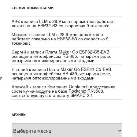
СВЕЖИЕ КОММЕНТАРИИ
Alex
к записи
LLM с 28,9 млн параметров работает
локально на ESP32-S3 со скоростью 9 токенов/с
Михаил
к записи
LLM с 28,9 млн параметров
работает локально на ESP32-S3 со скоростью 9
токенов/с
Сергей
к записи
Плата Maker Go ESP32-C5-EVB
оснащена интерфейсом RS-485, четырьмя реле,
четырьмя оптоизолированными входами
Евгений
к записи
Плата Maker Go ESP32-C5-EVB
оснащена интерфейсом RS-485, четырьмя реле,
и
четырьмя оптоизолированными входами
Алексей
к записи
Компания Geniatech представила
систему-на-модуле на базе Rockchip RK3568,
соответствующую стандарту SMARC 2.1
АРХИВЫ
Архивы