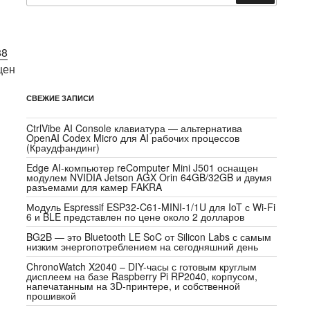
88
щен
СВЕЖИЕ ЗАПИСИ
CtrlVibe AI Console клавиатура — альтернатива
OpenAI Codex Micro для AI рабочих процессов
(Краудфандинг)
Edge AI-компьютер reComputer Mini J501 оснащен
модулем NVIDIA Jetson AGX Orin 64GB/32GB и двумя
разъемами для камер FAKRA
Модуль Espressif ESP32-C61-MINI-1/1U для IoT с Wi-Fi
6 и BLE представлен по цене около 2 долларов
BG2B — это Bluetooth LE SoC от Silicon Labs с самым
низким энергопотреблением на сегодняшний день
ChronoWatch X2040 – DIY-часы с готовым круглым
дисплеем на базе Raspberry Pi RP2040, корпусом,
напечатанным на 3D-принтере, и собственной
прошивкой