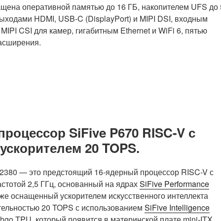
щена оперативной памятью до 16 ГБ, накопителем UFS до
ыходами HDMI, USB-C (DisplayPort) и MIPI DSI, входным
PI CSI для камер, гигабитным Ethernet и WiFi 6, пятью
асширения.
роцессор SiFive P670 RISC-V с
I-ускорителем 20 TOPS.
2380 — это предстоящий 16-ядерный процессор RISC-V с
астотой 2,5 ГГц, основанный на ядрах
SiFive Performance
же оснащенный ускорителем искусственного интеллекта
тельностью 20 TOPS с использованием
SiFive Intelligence
hgo TPU, который появится в материнской плате mini-ITX