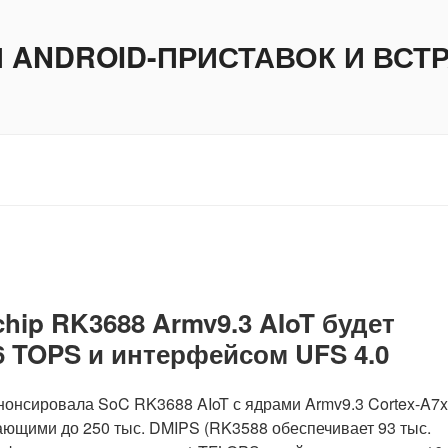
И ANDROID-ПРИСТАВОК И ВС
ip RK3688 Armv9.3 AIoT будет
 TOPS и интерфейсом UFS 4.0
нонсировала SoC RK3688 AIoT с ядрами Armv9.3 Cortex-A7x
ющими до 250 тыс. DMIPS (RK3588 обеспечивает 93 тыс.