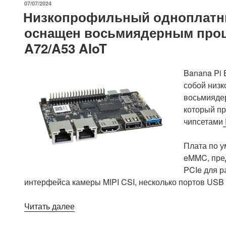
ОПУБЛИКОВАНО
07/07/2024
core
Низкопрофильный одноплатны
–
оснащен восьмиядерным проце
4-
A72/A53 AIoT
ГГц
восьмиядерный
процессор
Banana Pi 
для
собой низ
начального
восьмиядер
сегмента
который пр
Copilot+
чипсетами
PC
и
Плата по 
ноутбуков»
eMMC, пред
PCIe для р
интерфейса камеры MIPI CSI, несколько портов USB 
«Низкопрофильный
Читать далее
одноплатный