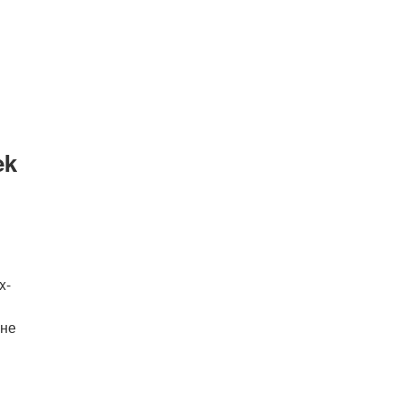
ek
x-
 не