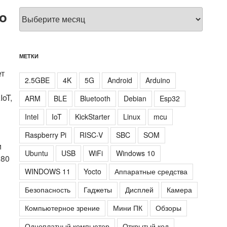
Архивы
o
МЕТКИ
ет
2.5GBE
4K
5G
Android
Arduino
oT,
ARM
BLE
Bluetooth
Debian
Esp32
Intel
IoT
KickStarter
Linux
mcu
Raspberry Pi
RISC-V
SBC
SOM
и
Ubuntu
USB
WiFi
Windows 10
280
WINDOWS 11
Yocto
Аппаратные средства
Безопасность
Гаджеты
Дисплей
Камера
Компьютерное зрение
Мини ПК
Обзоры
Одноплатный компьютер
Открытый код