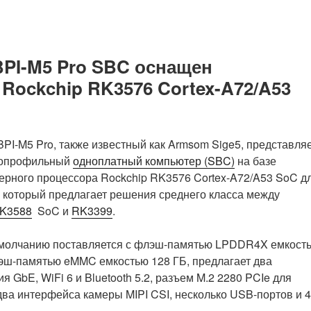
PI-M5 Pro SBC оснащен
ockchip RK3576 Cortex-A72/A53
BPI-M5 Pro, также известный как Armsom Sige5, представля
копрофильный
одноплатный компьютер (SBC)
на базе
рного процессора Rockchip RK3576 Cortex-A72/A53 SoC д
, который предлагает решения среднего класса между
RK3588
SoC и
RK3399
.
умолчанию поставляется с флэш-памятью LPDDR4X емкост
эш-памятью eMMC емкостью 128 ГБ, предлагает два
я GbE, WiFi 6 и Bluetooth 5.2, разъем M.2 2280 PCIe для
ва интерфейса камеры MIPI CSI, несколько USB-портов и 4