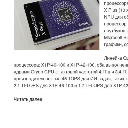
и
процессора
интерфейсом
X Plus (10 
UFS
NPU для о
4.0»
процессор 
ноутбуков 
Microsoft 
графики, с
Линейка Q
процессора: X1P-46-100 и X1P-42-100, оба выполне
ядрами Oryon CPU с тактовой частотой 4 ГГц и 3.4 
производительностью 45 TOPS для ИИ-задач, таких к
2.1 TFLOPS для X1P-46-100 и 1.7 TFLOPS для X1P-42
«Qualcomm
Читать далее
Snapdragon
X
Plus
8-