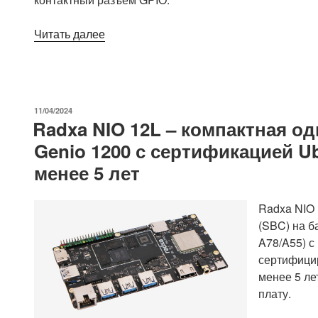
«Низкопрофильный
Читать далее
Banana
Pi
BPI-
M5
ОПУБЛИКОВАНО
11/04/2024
Pro
Radxa NIO 12L – компактная од
SBC
Genio 1200 с сертификацией U
оснащен
менее 5 лет
восьмиядерным
процессором
Rockchip
Radxa NIO 
RK3576
(SBC) на б
Cortex-
A78/A55) 
A72/A53
сертифицир
AIoT
менее 5 ле
SoC»
плату.