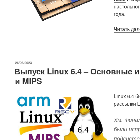
Ubuntu
настольног
и
года.
гарантией
обновлений
Читать дал
не
менее
5
лет»
ОПУБЛИКОВАНО
26/06/2023
Выпуск Linux 6.4 – Основные 
и MIPS
Linux 6.4 
рассылки Li
Хм. Финал
были испр
подсисте