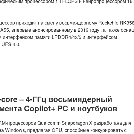
рафическим процессором 1 TFLOPS и нейропроцессором 16
цессор приходит на смену
восьмиядерному Rockchip RK35
/A55, впервые анонсированному в 2019 году
, а также осна
м интерфейсом памяти LPDDR4/4x/5 и интерфейсом
 UFS 4.0.
-core – 4-ГГц восьмиядерный
мента Copilot+ PC и ноутбуков
RM-процессоров Qualcomm Snapdragon X разработана для
на Windows, предлагая CPU, способные конкурировать с