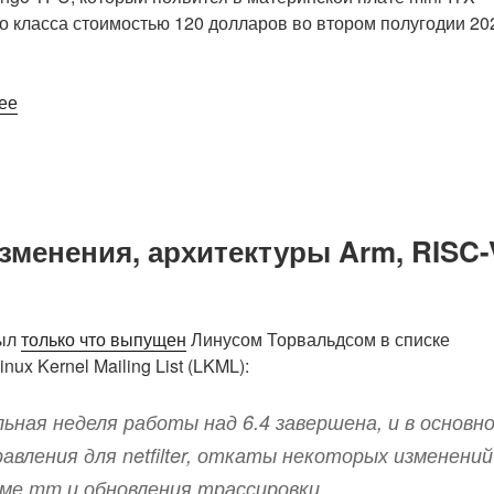
о класса стоимостью 120 долларов во втором полугодии 20
«Sophgo
ее
SG2380
—
16-
ядерный
процессор
изменения, архитектуры Arm, RISC-
SiFive
P670
RISC-
V
был
только что выпущен
Линусом Торвальдсом в списке
с
nux Kernel Mailing List (LKML):
тактовой
частотой
ьная неделя работы над 6.4 завершена, и в основн
2,5
авления для netfilter, откаты некоторых изменений
ГГц
ме mm и обновления трассировки.