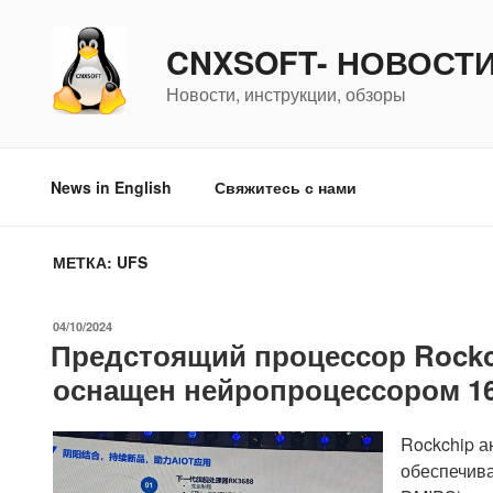
Перейти
к
CNXSOFT- НОВОСТ
содержимому
Новости, инструкции, обзоры
News in English
Свяжитесь с нами
МЕТКА:
UFS
ОПУБЛИКОВАНО
04/10/2024
Предстоящий процессор Rockch
оснащен нейропроцессором 16
Rockchip а
обеспечива