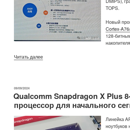
DMIPS), г
TOPS.
Новый про
Cortex-A76
128-битны
накопителя
«Предстоящий
Читать далее
процессор
Rockchip
RK3688
Armv9.3
ОПУБЛИКОВАНО
09/09/2024
AIoT
Qualcomm Snapdragon X Plus 8
будет
процессор для начального сег
оснащен
нейропроцессором
16
Линейка A
TOPS
ноутбуков 