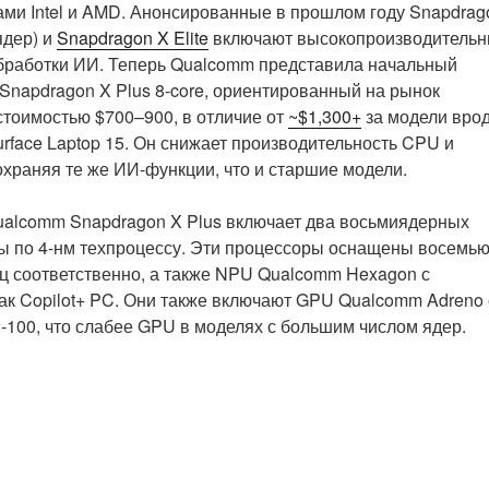
ми Intel и AMD. Анонсированные в прошлом году Snapdrag
ядер) и
Snapdragon X Elite
включают высокопроизводитель
бработки ИИ. Теперь Qualcomm представила начальный
Snapdragon X Plus 8-core, ориентированный на рынок
стоимостью $700–900, в отличие от
~$1,300+
за модели вро
Surface Laptop 15. Он снижает производительность CPU и
охраняя те же ИИ-функции, что и старшие модели.
ualcomm Snapdragon X Plus включает два восьмиядерных
ны по 4-нм техпроцессу. Эти процессоры оснащены восемь
ГГц соответственно, а также NPU Qualcomm Hexagon с
ак Copilot+ PC. Они также включают GPU Qualcomm Adreno 
-100, что слабее GPU в моделях с большим числом ядер.