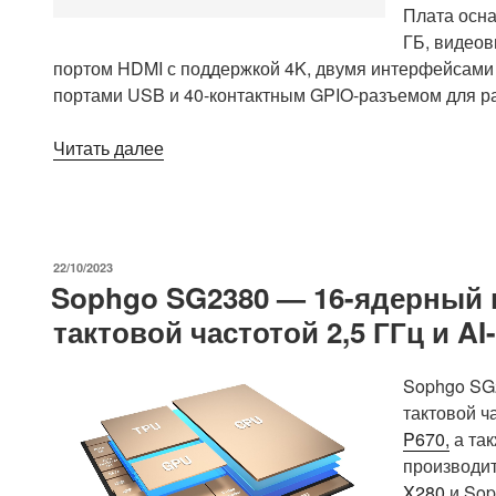
Плата осна
ГБ, видеов
портом HDMI с поддержкой 4K, двумя интерфейсами MI
портами USB и 40-контактным GPIO-разъемом для р
«Radxa
Читать далее
NIO
12L
–
компактная
ОПУБЛИКОВАНО
22/10/2023
одноплатная
Sophgo SG2380 — 16-ядерный п
система
тактовой частотой 2,5 ГГц и A
на
базе
MediaTek
Sophgo SG
Genio
тактовой ч
1200
P670,
а так
с
производи
сертификацией
X280
и Sop