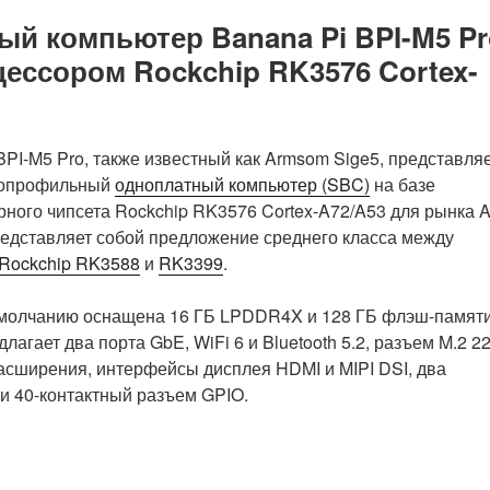
й компьютер Banana Pi BPI-M5 Pr
ссором Rockchip RK3576 Cortex-
BPI-M5 Pro, также известный как Armsom Sige5, представля
копрофильный
одноплатный компьютер (SBC)
на базе
ного чипсета Rockchip RK3576 Cortex-A72/A53 для рынка AI
едставляет собой предложение среднего класса между
Rockchip RK3588
и
RK3399
.
умолчанию оснащена 16 ГБ LPDDR4X и 128 ГБ флэш-памят
лагает два порта GbE, WiFi 6 и Bluetooth 5.2, разъем M.2 2
асширения, интерфейсы дисплея HDMI и MIPI DSI, два
и 40-контактный разъем GPIO.