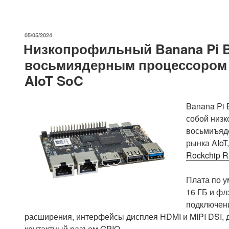
компьютер
Banana
Pi
ОПУБЛИКОВАНО
05/05/2024
BPI-
Низкопрофильный Banana Pi B
M5
восьмиядерным процессором R
Pro
AIoT SoC
оснащен
восьмиядерным
процессором
Banana Pi 
Rockchip
собой низ
RK3576
восьмиъяде
Cortex-
рынка AIoT
A72/A53
Rockchip 
AIoT»
Плата по 
16 ГБ и фл
подключени
расширения, интерфейсы дисплея HDMI и MIPI DSI, д
контактный разъем GPIO.