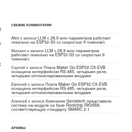
СВЕЖИЕ КОММЕНТАРИИ
i
Alex
к записи
LLM с 28,9 млн параметров работает
локально на ESP32-S3 со скоростью 9 токенов/с
у
Михаил
к записи
LLM с 28,9 млн параметров
работает локально на ESP32-S3 со скоростью 9
токенов/с
C
Сергей
к записи
Плата Maker Go ESP32-C5-EVB
оснащена интерфейсом RS-485, четырьмя реле,
четырьмя оптоизолированными входами
Евгений
к записи
Плата Maker Go ESP32-C5-EVB
оснащена интерфейсом RS-485, четырьмя реле,
четырьмя оптоизолированными входами
Алексей
к записи
Компания Geniatech представила
систему-на-модуле на базе Rockchip RK3568,
соответствующую стандарту SMARC 2.1
АРХИВЫ