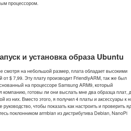
ным процессором.
апуск и установка образа Ubuntu
не смотря на небольшой размер, плата обладает высокими
 от $ 7,99. Эту плату производит FriendlyARM, так же был
 основанный на процессоре Samsung ARM9, который
ил компанию, готовы ли они выслать мне два образца плат, 
ой из них. Вместо этого, я получил 4 платы и аксессуары к н
е руководство, чтобы показать как настроить и проверить я
есь поклонником armbian из дистрибутива Debian, NanoPi