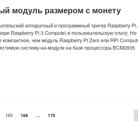
ый модуль размером с монету
ательский аппаратный и программный тригер Raspberry Pi,
коре Raspberry Pi 3 Compute) в пользовательскую плату. Но
е компактное, чем модуль Raspberry Pi Zero или RPi Comput
естимую систему-на-модуле на базе процессора BCM2835
Страница
аница
165
Страница
Страница
166
…
170