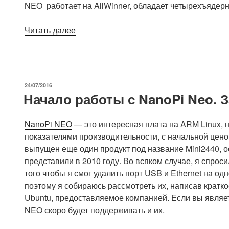
NEO работает на AllWinner, обладает четырехъядер
«Меньше
Читать далее
и
быстрее
чем
Raspberry
ОПУБЛИКОВАНО
24/07/2016
Pi
Начало работы с NanoPi Neo. З
Zero:
встречайте!
NanoPi NEO
—
это интересная плата на ARM Linux, 
Плата
показателями производительности, с начальной ценой
для
выпущен еще один продукт под название Mini2440,
разработки
представили в 2010 году. Во всяком случае, я спрос
NanoPi
того чтобы я смог удалить порт USB и Ethernet на одн
NEO
поэтому я собираюсь рассмотреть их, написав кратко
ARM
Ubuntu, предоставляемое компанией. Если вы являет
Linux!»
NEO скоро будет поддерживать и их.