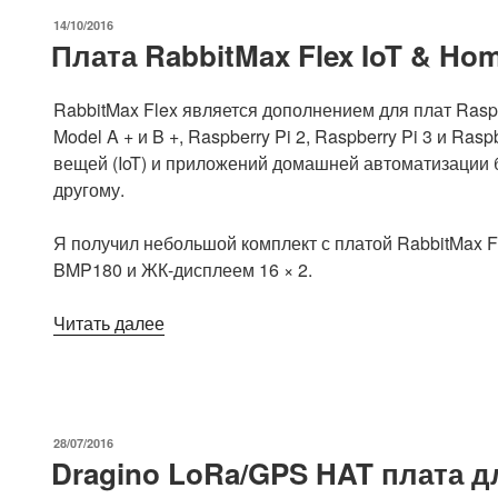
Compute
ОПУБЛИКОВАНО
14/10/2016
Module
Плата RabbitMax Flex IoT & Hom
3
будет
RabbitMax Flex является дополнением для плат Raspb
запущен
Model A + и B +, Raspberry Pi 2, Raspberry Pi 3 и Ra
в
вещей (IoT) и приложений домашней автоматизации 
конце
другому.
года,
используется
Я получил небольшой комплект с платой RabbitMax F
в
BMP180 и ЖК-дисплеем 16 × 2.
NEC
дисплеях»
«Плата
Читать далее
RabbitMax
Flex
IoT
&
ОПУБЛИКОВАНО
28/07/2016
Home
Dragino LoRa/GPS HAT плата дл
для