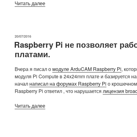
«Начало
Читать далее
работы
с
NanoPi
Neo.
ОПУБЛИКОВАНО
20/07/2016
Запуск
Raspberry Pi не позволяет ра
и
платами.
установка
образа
Ubuntu»
Вчера я писал о
модуле ArduCAM Raspberry Pi
, кото
модуля Pi Compute в 24x24mm плате и базируется н
начал
написал на форумах Raspberry Pi
о крошечном
Raspberry Pi ответил , что нарушается
лицензия broa
«Raspberry
Читать далее
Pi
не
позволяет
работать