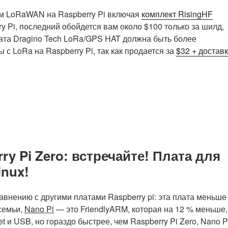
ом LoRaWAN на Raspberry Pi включая
комплект RisingHF
 Pi, последний обойдется вам около $100 только за шилд,
Плата Dragino Tech LoRa/GPS HAT должна быть более
с LoRa на Raspberry Pi, так как продается за
$32 + достав
y Pi Zero: встречайте! Плата для
nux!
авнению с другими платами Raspberry pi: эта плата меньше
семьи,
Nano Pi
— это FriendlyARM, которая на 12 % меньше,
et и USB, но гораздо быстрее, чем Raspberry Pi Zero, Nano P