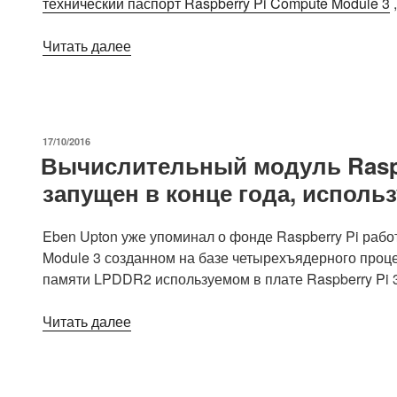
технический паспорт Raspberry Pi Compute Module 3
,
«Обнародовали
Читать далее
технические
паспорта
для
Raspberry
ОПУБЛИКОВАНО
17/10/2016
Pi
Вычислительный модуль Raspb
Compute
запущен в конце года, исполь
Module
3
(CM3)
Eben Upton уже упоминал о фонде Raspberry Pi раб
и
Module 3 созданном на базе четырехъядерного проц
Compute
памяти LPDDR2 используемом в плате Raspberry Pi 3 
Module
«Вычислительный
3
Читать далее
модуль
Lite
Raspberry
(CM3L)»
Pi