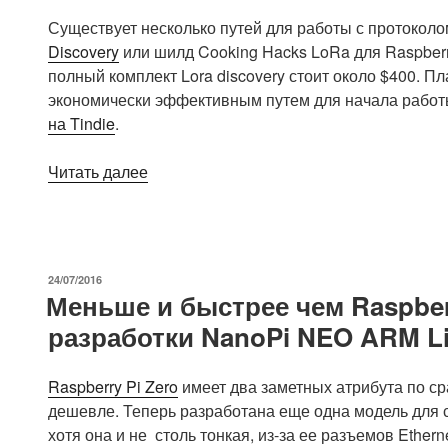
Raspberry
Существует несколько путей для работы с протокол
Pi»
Discovery
или шилд Cooking Hacks LoRa для Raspberry
полный комплект Lora discovery стоит около $400. 
экономически эффективным путем для начала работы 
на Tindie
.
«Dragino
Читать далее
LoRa/GPS
HAT
плата
для
ОПУБЛИКОВАНО
24/07/2016
Raspberry
Меньше и быстрее чем Raspberr
Pi
разработки NanoPi NEO ARM Li
в
продаже
за
Raspberry Pi Zero
имеет два заметных атрибута по ср
$32»
дешевле. Теперь разработана еще одна модель для 
хотя она и не столь тонкая, из-за ее разъемов Ethern