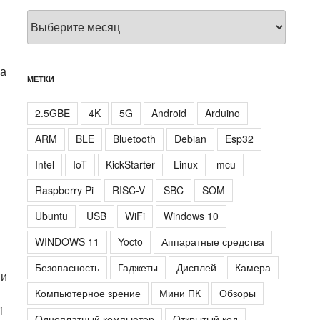
Архивы
ка
МЕТКИ
2.5GBE
4K
5G
Android
Arduino
ARM
BLE
Bluetooth
Debian
Esp32
Intel
IoT
KickStarter
Linux
mcu
Raspberry Pi
RISC-V
SBC
SOM
Ubuntu
USB
WiFi
Windows 10
WINDOWS 11
Yocto
Аппаратные средства
Безопасность
Гаджеты
Дисплей
Камера
 и
Компьютерное зрение
Мини ПК
Обзоры
i
Одноплатный компьютер
Открытый код