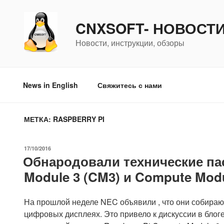
Перейти
к
CNXSOFT- НОВОСТ
содержимому
Новости, инструкции, обзоры
News in English
Свяжитесь с нами
МЕТКА:
RASPBERRY PI
ОПУБЛИКОВАНО
17/10/2016
Обнародовали технические пас
Module 3 (CM3) и Compute Modu
На прошлой неделе NEC объявили , что они собирают
цифровых дисплеях. Это привело к дискуссии в блоге