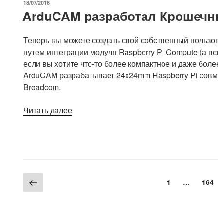
ОПУБЛИКОВАНО
18/07/2016
с
ArduCAM разработал Крошечн
конкурирующими
с
Теперь вы можете создать свой собственный пользов
Broadcom
путем интеграции модуля Raspberry Pi Compute (а вс
платами.»
если вы хотите что-то более компактное и даже боле
ArduCAM разрабатывает 24x24mm Raspberry Pi совм
Broadcom.
«ArduCAM
Читать далее
разработал
Крошечный
модуль
размером
с
Пагинация
Предыдущая
монету»
Страница
Стр
1
…
164
страница
записей