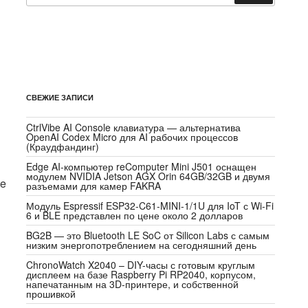
СВЕЖИЕ ЗАПИСИ
CtrlVibe AI Console клавиатура — альтернатива
OpenAI Codex Micro для AI рабочих процессов
(Краудфандинг)
Edge AI-компьютер reComputer Mini J501 оснащен
модулем NVIDIA Jetson AGX Orin 64GB/32GB и двумя
te
разъемами для камер FAKRA
Модуль Espressif ESP32-C61-MINI-1/1U для IoT с Wi-Fi
6 и BLE представлен по цене около 2 долларов
BG2B — это Bluetooth LE SoC от Silicon Labs с самым
низким энергопотреблением на сегодняшний день
ChronoWatch X2040 – DIY-часы с готовым круглым
дисплеем на базе Raspberry Pi RP2040, корпусом,
напечатанным на 3D-принтере, и собственной
прошивкой