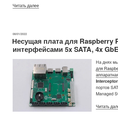
«Представлена
Читать далее
новая
8-
портовая
плата
ОПУБЛИКОВАНО
08/01/2022
PoE+
Несущая плата для Raspberry 
для
интерфейсами 5x SATA, 4x GbE,
несущей
платы
Axzez
На днях мы
для
для Raspbe
RPi
аппаратная
CM4»
Interceptor
портов SAT
Managed Sw
Читать дал