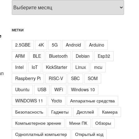
Архивы
,
МЕТКИ
2.5GBE
4K
5G
Android
Arduino
ARM
BLE
Bluetooth
Debian
Esp32
Intel
IoT
KickStarter
Linux
mcu
an
Raspberry Pi
RISC-V
SBC
SOM
Ubuntu
USB
WiFi
Windows 10
WINDOWS 11
Yocto
Аппаратные средства
Безопасность
Гаджеты
Дисплей
Камера
Компьютерное зрение
Мини ПК
Обзоры
Одноплатный компьютер
Открытый код