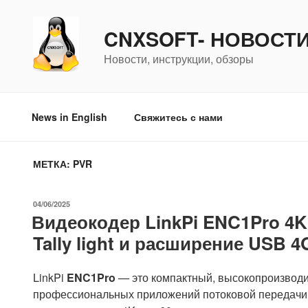
Перейти
к
CNXSOFT- НОВОСТ
содержимому
Новости, инструкции, обзоры
News in English
Свяжитесь с нами
МЕТКА:
PVR
ОПУБЛИКОВАНО
04/06/2025
Видеокодер LinkPi ENC1Pro 4K
Tally light и расширение USB 4
LinkPi
ENC1Pro
— это компактный, высокопроизвод
профессиональных приложений потоковой передачи и