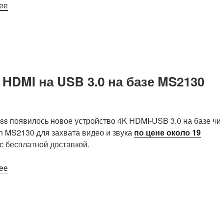
«Видеокодер
ее
Rockchip
RK3588
4K
оснащен
четырьмя
входами
 HDMI на USB 3.0 на базе MS2130
SDI,
четырьмя
петлевыми
ess появилось новое устройство 4K HDMI-USB 3.0 на базе ч
выходами
on MS2130 для захвата видео и звука
по цене около 19
SDI»
с бесплатной доставкой.
«Устройство
ее
видеозахвата
«4K»
HDMI
на