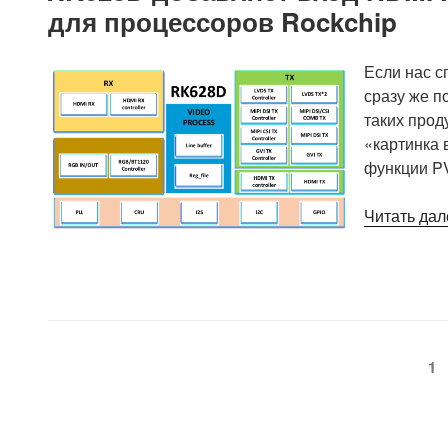
для процессоров Rockchip
Если нас с
сразу же п
таких прод
«картинка 
функции P
Читать дал
Пагинация
Ст
1
записей