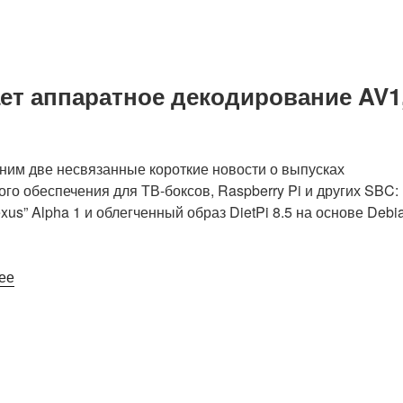
USB
3.0
на
базе
ает аппаратное декодирование AV1
MS2130
продается
за
19
им две несвязанные короткие новости о выпусках
долларов»
го обеспечения для ТВ-боксов, Raspberry Pi и других SBC:
exus” Alpha 1 и облегченный образ DietPi 8.5 на основе Debi
«Kodi
ее
20
«Nexus»
Alpha
1
получает