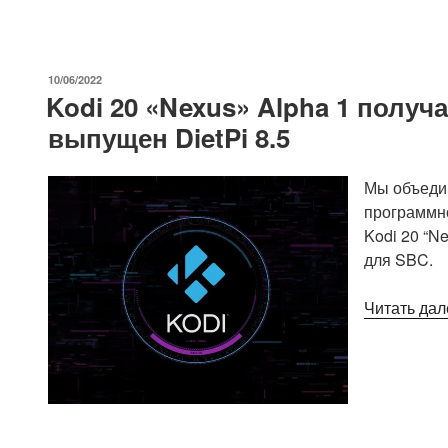
ОПУБЛИКОВАНО
10/06/2022
Kodi 20 «Nexus» Alpha 1 получ
выпущен DietPi 8.5
Мы объедин
программно
Kodi 20 “N
для SBC.
Читать дал