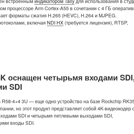
щен встроенным
индикатором Tally
для использования в студ
м процессоре Arm Cortex-A55 в сочетании с 4 ГБ операти
ет форматы сжатия H.265 (HEVC), H.264 и MJPEG.
ротоколами, включая
NDI HX
(требуется лицензия), RTSP,
4K оснащен четырьмя входами SDI
и SDI
s R58-4×4 3U — еще одно устройство на базе Rockchip RK3
мпании, но этот продукт представляет собой 4K-видеокодер 
ходами SDI и четырьмя петлевыми выходами SDI,
ими входы SDI.