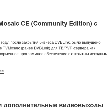
для
Raspberry
Pi
CM4
osaic CE (Community Edition) с
поставляется
с
интерфейсами
5x
году, после
закрытия бизнеса DVBLink
, было выпущено
SATA,
 TVMosaic (ранее DVBLink) для ТВ/PVR-сервера как
4x
форменное программное обеспечение с открытым исходны
GbE,
2x
HDMI,
«DVBLogic
ее
RS-
выпустил
485.»
сервер
TVMosaic
CE
(Community
 и дополнительные видеовыходы
Edition)