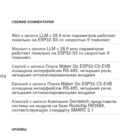
СВЕЖИЕ КОММЕНТАРИИ
Alex
к записи
LLM с 28,9 млн параметров работает
локально на ESP32-S3 со скоростью 9 токенов/с
Михаил
к записи
LLM с 28,9 млн параметров
работает локально на ESP32-S3 со скоростью 9
токенов/с
Сергей
к записи
Плата Maker Go ESP32-C5-EVB
оснащена интерфейсом RS-485, четырьмя реле,
четырьмя оптоизолированными входами
ипа
Евгений
к записи
Плата Maker Go ESP32-C5-EVB
оснащена интерфейсом RS-485, четырьмя реле,
четырьмя оптоизолированными входами
Алексей
к записи
Компания Geniatech представила
систему-на-модуле на базе Rockchip RK3568,
соответствующую стандарту SMARC 2.1
АРХИВЫ