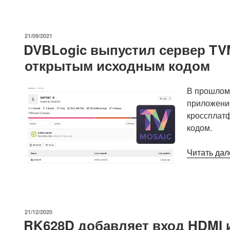
ОПУБЛИКОВАНО
21/09/2021
DVBLogic выпустил сервер TVM
открытым исходным кодом
В прошлом 
приложение
кроссплат
кодом.
Читать дал
ОПУБЛИКОВАНО
21/12/2020
RK628D добавляет вход HDMI