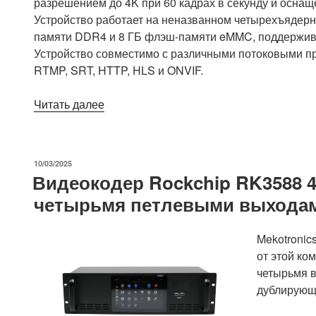
разрешением до 4K при 60 кадрах в секунду и осна
Устройство работает на неназванном четырехъядерно
памяти DDR4 и 8 ГБ флэш-памяти eMMC, поддержива
Устройство совместимо с различными потоковыми п
RTMP, SRT, HTTP, HLS и ONVIF.
«Видеокодер
Читать далее
LinkPi
ENC1Pro
4Kp60
ОПУБЛИКОВАНО
10/03/2025
HDMI
Видеокодер Rockchip RK3588 
поддерживает
четырьмя петлевыми выходам
NDI
HX,
Tally
Mekotronic
light
от этой ко
и
четырьмя в
расширение
дублирующ
USB