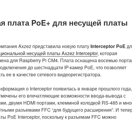
аппаратное
декодирование
AV1,
ая плата PoE+ для несущей платы
выпущен
DietPi
8.5»
омпания Axzez представила новую плату
Interceptor PoE
дл
иональной несущей платы Axzez Interceptor
, которая
ена для Raspberry Pi CM4. Плата оснащена восемью порт
одключения до шестнадцати IP-камер PoE, что позволяет
ть ее в качестве сетевого видеорегистратора.
формация о Interceptor появилась в январе прошлого года,
тмечены его впечатляющие возможности ввода-вывода с
тами, двумя HDMI портами, клеммной колодкой RS-485 и мно
ктными разъемами FFC “для будущего расширения”. И тепе
ты PoE Interceptor, поскольку к разъемам FFC можно