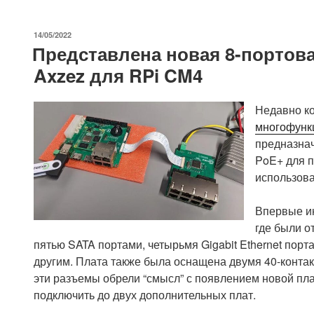
ОПУБЛИКОВАНО
14/05/2022
Представлена новая 8-портов
Axzez для RPi CM4
Недавно к
многофункц
предназнач
PoE+ для п
использова
Впервые ин
где были о
пятью SATA портами, четырьмя Gigabit Ethernet пор
другим. Плата также была оснащена двумя 40-конта
эти разъемы обрели “смысл” с появлением новой пла
подключить до двух дополнительных плат.