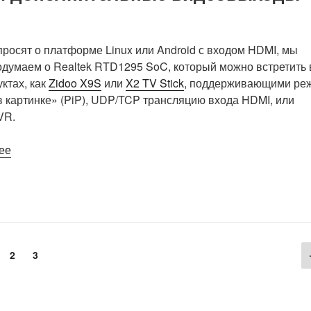
с
открытым
исходным
просят о платформе Linux или Android с входом HDMI, мы
кодом»
одумаем о Realtek RTD1295 SoC, который можно встретить 
уктах, как
Zidoo X9S
или
X2 TV Stick
, поддерживающими ре
в картинке» (PiP), UDP/TCP трансляцию входа HDMI, или
VR.
«RK628D
ее
добавляет
вход
HDMI
и
дополнительные
видеовыходы
раница
Страница
Страница
2
3
для
процессоров
Rockchip»