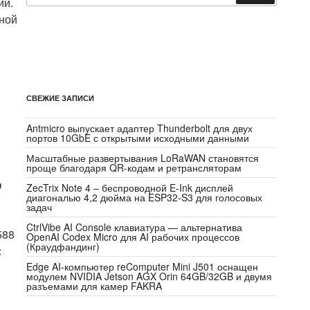
ии.
вной
СВЕЖИЕ ЗАПИСИ
Antmicro выпускает адаптер Thunderbolt для двух
портов 10GbE с открытыми исходными данными
Масштабные развертывания LoRaWAN становятся
проще благодаря QR-кодам и ретрансляторам
,
ZecTrix Note 4 – беспроводной E-Ink дисплей
диагональю 4,2 дюйма на ESP32-S3 для голосовых
задач
CtrlVibe AI Console клавиатура — альтернатива
588
OpenAI Codex Micro для AI рабочих процессов
(Краудфандинг)
с
Edge AI-компьютер reComputer Mini J501 оснащен
модулем NVIDIA Jetson AGX Orin 64GB/32GB и двумя
разъемами для камер FAKRA