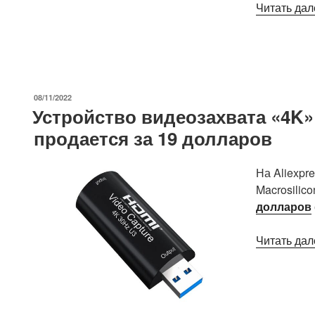
4G/5G/Wi-
Читать дал
Fi»
ОПУБЛИКОВАНО
08/11/2022
Устройство видеозахвата «4K»
продается за 19 долларов
На Aliexpr
Macrosilic
долларов
Читать дал