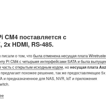
Pi CM4 поставляется с
 2x HDMI, RS-485.
 писали о том, что
была отменена несущая плата Wiretruste
rry Pi CM4 с четырьмя интерфейсами SATA и была выпуще
 часть с открытым исходным кодом
, но
несущая плата Axz
предлагает похожее решение, так же предоставляющее 5х
A и предназначенное для NAS, NVR, IoT и приложения
itch.
«Несущая
ее
плата