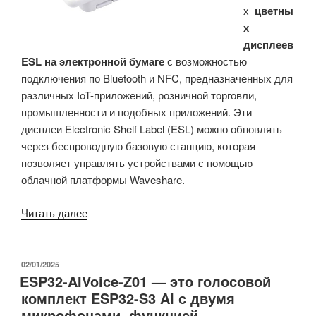
х
цветны
и
х
«метод
дисплеев
быстрого
ESL на электронной бумаге
с возможностью
мигания»»
подключения по Bluetooth и NFC, предназначенных для
различных IoT-приложений, розничной торговли,
промышленности и подобных приложений. Эти
дисплеи Electronic Shelf Label (ESL) можно обновлять
через беспроводную базовую станцию, которая
позволяет управлять устройствами с помощью
облачной платформы Waveshare.
«Цветные
Читать далее
дисплеи
Waveshare
ESL
ОПУБЛИКОВАНО
02/01/2025
ESP32-AIVoice-Z01 — это голосовой
на
комплект ESP32-S3 AI с двумя
электронной
микрофонами, функцией
бумаге