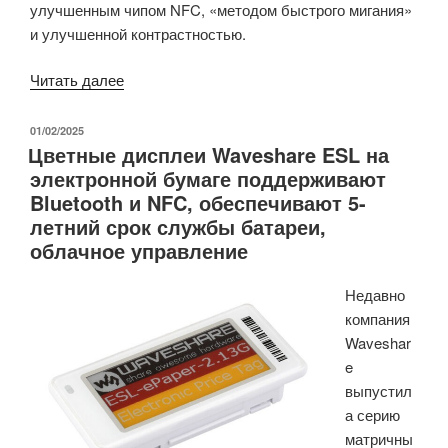
улучшенным чипом NFC, «методом быстрого мигания»
и улучшенной контрастностью.
«Безбатарейный
Читать далее
7,5-
дюймовый
ОПУБЛИКОВАНО
01/02/2025
Цветные дисплеи Waveshare ESL на
дисплей
электронной бумаге поддерживают
на
Bluetooth и NFC, обеспечивают 5-
основе
летний срок службы батареи,
электронной
облачное управление
бумаги
с
Недавно
поддержкой
компания
NFC
Waveshar
V2
e
получил
выпустил
новый
а серию
чип
матричны
NFC