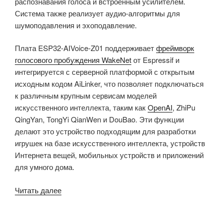
распознавания голоса и встроенным усилителем.
Система также реализует аудио-алгоритмы для
шумоподавления и эхоподавление.
Плата ESP32-AIVoice-Z01 поддерживает
фреймворк
голосового пробуждения WakeNet
от Espressif и
интегрируется с серверной платформой с открытым
исходным кодом AiLinker, что позволяет подключаться
к различным крупным сервисам моделей
искусственного интеллекта, таким как
OpenAI
, ZhiPu
QingYan, TongYi QianWen и DouBao. Эти функции
делают это устройство подходящим для разработки
игрушек на базе искусственного интеллекта, устройств
Интернета вещей, мобильных устройств и приложений
для умного дома.
«ESP32-
Читать далее
AIVoice-
Z01