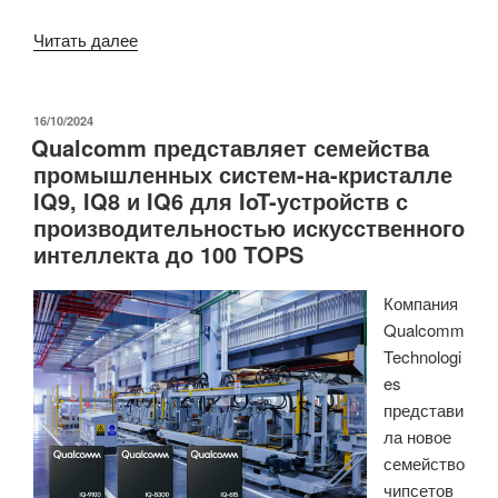
«Wi-
Читать далее
Fi
8
(802.11b)
ОПУБЛИКОВАНО
16/10/2024
Qualcomm представляет семейства
сфокусирован
промышленных систем-на-кристалле
на
IQ9, IQ8 и IQ6 для IoT-устройств с
надежности
производительностью искусственного
и
интеллекта до 100 TOPS
эффективности,
сохраняя
Компания
производительность
Qualcomm
Wi-
Technologi
Fi
es
7»
представи
ла новое
семейство
чипсетов