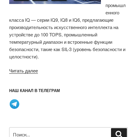
промышл
енного
класса IQ — серии IQ9, IQ8 и IQ6, предлагающие
производительность искусственного интеллекта на
устройстве до 100 TOPS, промышленный
температурный диапазон и встроенные функции
безопасности, такие как SIL-3 (уровень безопасности и
целостности).
«Qualcomm
Читать далее
представляет
семейства
НАШ КАНАЛ В ТЕЛЕГРАМ
промышленных
систем-
на-
кристалле
IQ9,
IQ8
Искать:
Поиск
и