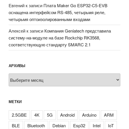
Евгений
к записи
Плата Maker Go ESP32-C5-EVB
оснащена интерфейсом RS-485, четырьмя реле,
четырьмя оптоизолированными входами
Алексей
к записи
Компания Geniatech представила
систему-на-модуле на базе Rockchip RK3568,
соответствующую стандарту SMARC 2.1
АРХИВЫ
Архивы
МЕТКИ
2.5GBE
4K
5G
Android
Arduino
ARM
BLE
Bluetooth
Debian
Esp32
Intel
IoT