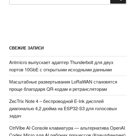
IQ6
для
IoT-
устройств
с
производительностью
СВЕЖИЕ ЗАПИСИ
искусственного
интеллекта
Antmicro выпускает адаптер Thunderbolt для двух
до
портов 10GbE с открытыми исходными данными
100
TOPS»
Масштабные развертывания LoRaWAN становятся
проще благодаря QR-кодам и ретрансляторам
ZecTrix Note 4 – беспроводной E-Ink дисплей
диагональю 4,2 дюйма на ESP32-S3 для голосовых
задач
CtrlVibe AI Console клавиатура — альтернатива OpenAI
Codex Micro для AI рабочих процессов (Краудфандинг)