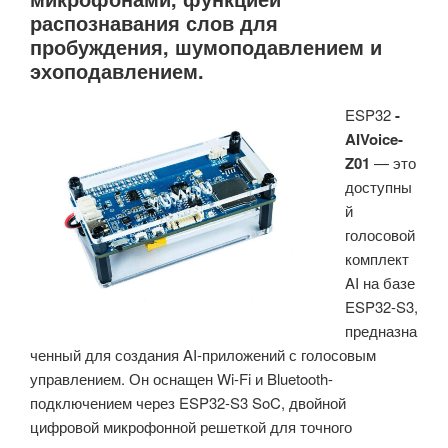
распознавания слов для
поддерживают
пробуждения, шумоподавлением и
Bluetooth
эхоподавлением.
и
NFC,
ESP32
-
обеспечивают
AIVoice-
5-
Z01
— это
летний
доступны
срок
й
службы
голосовой
батареи,
комплект
облачное
AI на базе
управление»
ESP32-S3,
предназна
ченный для создания AI-приложений с голосовым
управлением. Он оснащен Wi-Fi и Bluetooth-
подключением через ESP32-S3 SoC, двойной
цифровой микрофонной решеткой для точного