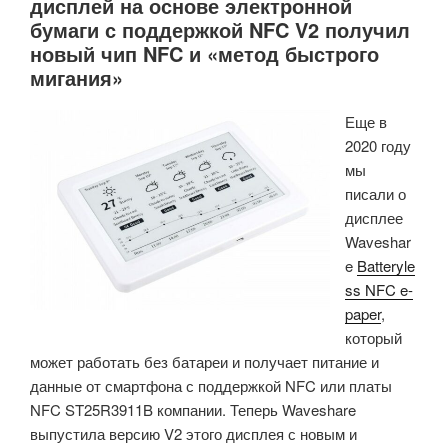
дисплей на основе электронной
бумаги с поддержкой NFC V2 получил
новый чип NFC и «метод быстрого
мигания»
Еще в
2020 году
мы
писали о
дисплее
Waveshar
e
Batteryle
ss NFC e-
paper
,
который
может работать без батареи и получает питание и
данные от смартфона с поддержкой NFC или платы
NFC ST25R3911B компании. Теперь Waveshare
выпустила версию V2 этого дисплея с новым и