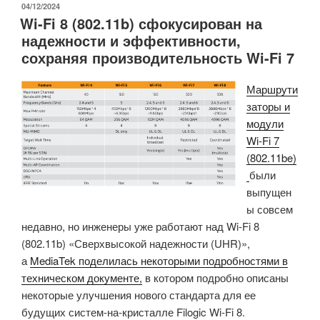
—
ОПУБЛИКОВАНО
04/12/2024
Wi-Fi 8 (802.11b) сфокусирован на
это
надежности и эффективности,
голосовой
сохраняя производительность Wi-Fi 7
комплект
ESP32-
Маршрути
S3
заторы и
AI
модули
с
Wi-Fi 7
двумя
(802.11be)
микрофонами,
были
функцией
выпущен
распознавания
ы совсем
слов
недавно, но инженеры уже работают над Wi-Fi 8
для
(802.11b) «Сверхвысокой надежности (UHR)»,
пробуждения,
а
MediaTek поделилась некоторыми подробностями в
шумоподавлением
техническом документе,
в котором подробно описаны
и
некоторые улучшения нового стандарта для ее
эхоподавлением.»
будущих систем-на-кристалле Filogic Wi-Fi 8.