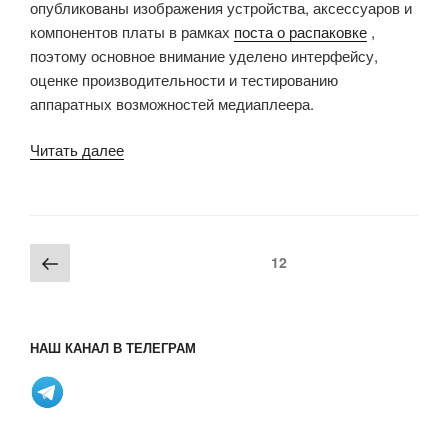
опубликованы изображения устройства, аксессуаров и
компонентов платы в рамках
поста о распаковке
,
поэтому основное внимание уделено интерфейсу,
оценке производительности и тестированию
аппаратных возможностей медиаплеера.
«Обзор
Читать далее
TV-
бокса
MXQ
S85
Пагинация
Предыдущая
Страница
12
на
записей
страница
Amlogic
S805»
НАШ КАНАЛ В ТЕЛЕГРАМ