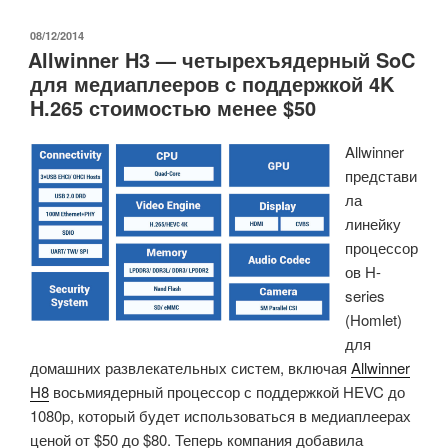
бокс
Zidoo
ОПУБЛИКОВАНО
08/12/2014
Allwinner H3 — четырехъядерный SoC
X1
для медиаплееров с поддержкой 4K
распаковка
H.265 стоимостью менее $50
и
разборка»
Allwinner
представи
ла
линейку
процессор
ов H-
series
(Homlet)
для
домашних развлекательных систем, включая
Allwinner
H8
восьмиядерный процессор с поддержкой HEVC до
1080p, который будет использоваться в медиаплеерах
ценой от $50 до $80. Теперь компания добавила