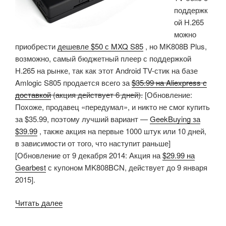
поддержк
$50»
ой H.265
можно
приобрести
дешевле $50 с MXQ S85
, но MK808B Plus,
возможно, самый бюджетный плеер с поддержкой
H.265 на рынке, так как этот Android TV-стик на базе
Amlogic S805 продается всего за
$35.99 на Aliexpress с
доставкой
(акция действует 6 дней).
[Обновление:
Похоже, продавец «передумал», и никто не смог купить
за $35.99, поэтому лучший вариант —
GeekBuying за
$39.99
, также акция на первые 1000 штук или 10 дней,
в зависимости от того, что наступит раньше]
[Обновление от 9 декабря 2014: Акция на
$29.99 на
Gearbest
с купоном MK808BCN, действует до 9 января
2015].
«MK808B
Читать далее
Plus