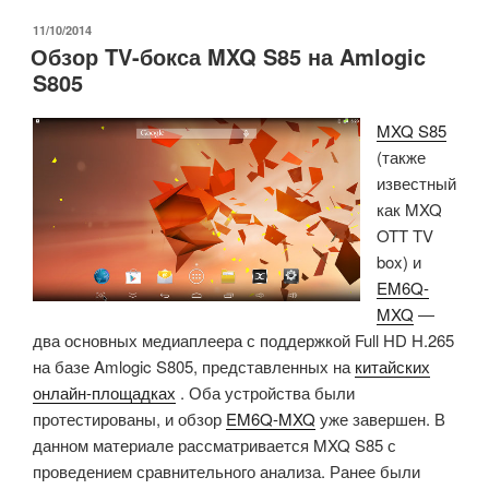
—
Android
ОПУБЛИКОВАНО
11/10/2014
Обзор TV-бокса MXQ S85 на Amlogic
TV-
S805
стик
с
MXQ S85
HDMI
(также
на
известный
базе
как MXQ
Amlogic
OTT TV
S805
box) и
продается
EM6Q-
за
MXQ
—
$36»
два основных медиаплеера с поддержкой Full HD H.265
на базе Amlogic S805, представленных на
китайских
онлайн-площадках
. Оба устройства были
протестированы, и обзор
EM6Q-MXQ
уже завершен. В
данном материале рассматривается MXQ S85 с
проведением сравнительного анализа. Ранее были