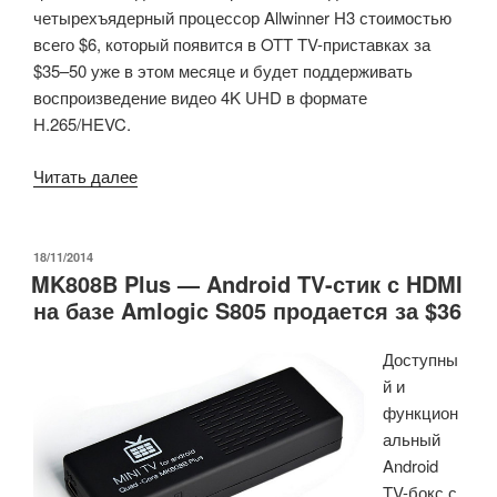
четырехъядерный процессор Allwinner H3 стоимостью
всего $6, который появится в OTT TV-приставках за
$35–50 уже в этом месяце и будет поддерживать
воспроизведение видео 4K UHD в формате
H.265/HEVC.
«Allwinner
Читать далее
H3
—
четырехъядерный
ОПУБЛИКОВАНО
18/11/2014
MK808B Plus — Android TV-стик с HDMI
SoC
на базе Amlogic S805 продается за $36
для
медиаплееров
Доступны
с
й и
поддержкой
функцион
4K
альный
H.265
Android
стоимостью
TV-бокс с
менее