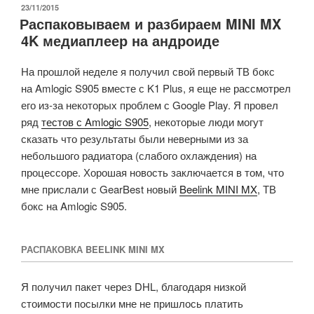
&
ОПУБЛИКОВАНО
23/11/2015
Распаковываем и разбираем MINI MX
H.265
4K медиаплеер на андроиде
4K
на
На прошлой неделе я получил свой первый ТВ бокс
Android
на Amlogic S905 вместе с K1 Plus, я еще не рассмотрел
ТВ
его из-за некоторых проблем с Google Play. Я провел
боксах
ряд
тестов с Amlogic S905
, некоторые люди могут
с
сказать что результаты были неверными из за
Amlogic
небольшого радиатора (слабого охлаждения) на
S905»
процессоре. Хорошая новость заключается в том, что
мне прислали с GearBest новый
Beelink MINI MX
, ТВ
бокс на Amlogic S905.
РАСПАКОВКА BEELINK MINI MX
Я получил пакет через DHL, благодаря низкой
стоимости посылки мне не пришлось платить