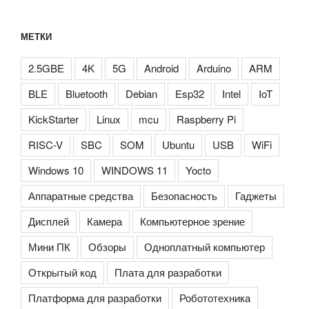
МЕТКИ
2.5GBE
4K
5G
Android
Arduino
ARM
BLE
Bluetooth
Debian
Esp32
Intel
IoT
KickStarter
Linux
mcu
Raspberry Pi
RISC-V
SBC
SOM
Ubuntu
USB
WiFi
Windows 10
WINDOWS 11
Yocto
Аппаратные средства
Безопасность
Гаджеты
Дисплей
Камера
Компьютерное зрение
Мини ПК
Обзоры
Одноплатный компьютер
Открытый код
Плата для разработки
Платформа для разработки
Робототехника