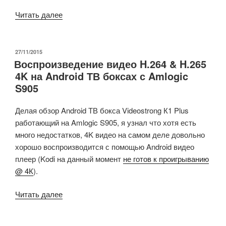
«Android
Читать далее
4К
ТВ
бокс
ОПУБЛИКОВАНО
27/11/2015
Воспроизведение видео H.264 & H.265
Tronsmart
4K на Android ТВ боксах с Amlogic
Vega
S905
S95
с
Делая обзор Android ТВ бокса Videostrong К1 Plus
внешним
работающий на Amlogic S905, я узнал что хотя есть
SATA
много недостатков, 4K видео на самом деле довольно
портом»
хорошо воспроизводится с помощью Android видео
плеер (Kodi на данный момент
не готов к проигрыванию
@ 4К
).
«Воспроизведение
Читать далее
видео
H.264