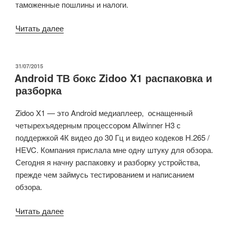
таможенные пошлины и налоги.
«Распаковываем
Читать далее
и
разбираем
MINI
ОПУБЛИКОВАНО
31/07/2015
Android ТВ бокс Zidoo X1 распаковка и
MX
разборка
4K
медиаплеер
Zidoo X1 — это Android медиаплеер, оснащенный
на
четырехъядерным процессором Allwinner H3 с
андроиде»
поддержкой 4К видео до 30 Гц и видео кодеков H.265 /
HEVC. Компания прислала мне одну штуку для обзора.
Сегодня я начну распаковку и разборку устройства,
прежде чем займусь тестированием и написанием
обзора.
«Android
Читать далее
ТВ