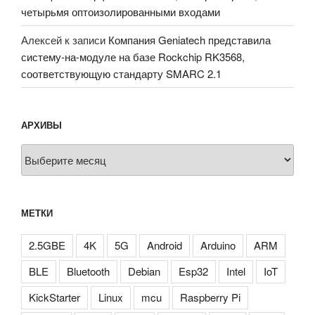
четырьмя оптоизолированными входами
Алексей
к записи
Компания Geniatech представила
систему-на-модуле на базе Rockchip RK3568,
соответствующую стандарту SMARC 2.1
АРХИВЫ
Архивы
МЕТКИ
2.5GBE
4K
5G
Android
Arduino
ARM
BLE
Bluetooth
Debian
Esp32
Intel
IoT
KickStarter
Linux
mcu
Raspberry Pi