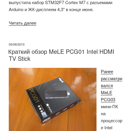
выпустила набор STM32F7 Cortex M7 с разъемами
Arduino и ЖК-дисплеем 4,3″ в конце июня.
«STM32F746G-
Читать далее
DISCO
—
плата
ОПУБЛИКОВАНО
05/08/2015
Краткий обзор MeLE PCG01 Intel HDMI
Cortex-
TV Stick
M7
стоимостью
Ранее
$49
рассматри
с
вался
4,3-
MeLE
дюймовым
PCG03
LCD-
мини-ПК
дисплеем
на
и
процессор
разъемами
е Intel
Arduino»