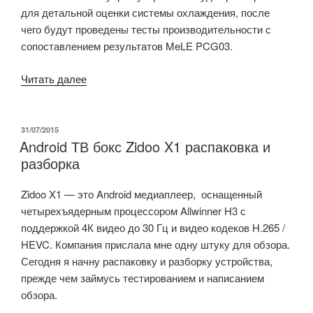
для детальной оценки системы охлаждения, после
чего будут проведены тесты производительности с
сопоставлением результатов MeLE PCG03.
«Краткий
Читать далее
обзор
MeLE
PCG01
ОПУБЛИКОВАНО
31/07/2015
Android ТВ бокс Zidoo X1 распаковка и
Intel
разборка
HDMI
TV
Zidoo X1 — это Android медиаплеер, оснащенный
Stick»
четырехъядерным процессором Allwinner H3 с
поддержкой 4К видео до 30 Гц и видео кодеков H.265 /
HEVC. Компания прислала мне одну штуку для обзора.
Сегодня я начну распаковку и разборку устройства,
прежде чем займусь тестированием и написанием
обзора.