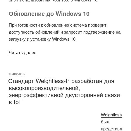
Обновление до Windows 10
При готовности к обновлению система проверит
доступность обновлений и запросит подтверждение на
загрузку и установку Windows 10.
«Windows
Читать далее
10
на
устройствах
ОПУБЛИКОВАНО
10/08/2015
Стандарт Weightless-P разработан для
MeLE
высокопроизводительной,
PCG03,
энергоэффективной двусторонней связи
PCG01
в IoT
и
других
Weightless
с
был
процессором
представл
Intel