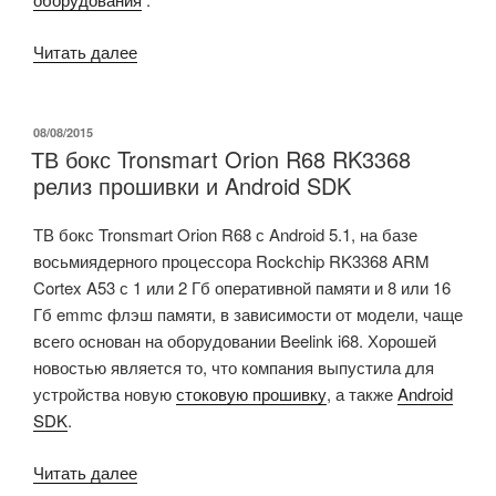
«Стандарт
Читать далее
Weightless-
P
разработан
ОПУБЛИКОВАНО
08/08/2015
ТВ бокс Tronsmart Orion R68 RK3368
для
релиз прошивки и Android SDK
высокопроизводительной,
энергоэффективной
ТВ бокс Tronsmart
Orion
R68
с
Android
5.1, на базе
двусторонней
восьмиядерного процессора
Rockchip
RK3368
ARM
связи
Cortex A53
с
1
или
2 Гб
оперативной памяти
и
8
или
16
в
Гб
emmc флэш
памяти,
в зависимости от
модели
, чаще
IoT»
всего основан
на
оборудовании
Beelink
i68
. Хорошей
новостью является то, что
компания
выпустила
для
устройства новую
стоковую
прошивку
, а также
Android
SDK
.
«ТВ
Читать далее