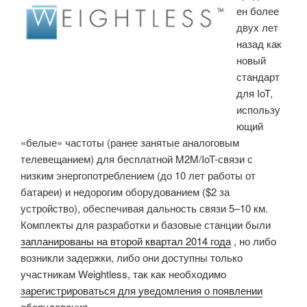
ен более
Atom
двух лет
Z3735F»
назад как
новый
стандарт
для IoT,
использу
ющий
«белые» частоты (ранее занятые аналоговым
телевещанием) для бесплатной M2M/IoT-связи с
низким энергопотреблением (до 10 лет работы от
батареи) и недорогим оборудованием ($2 за
устройство), обеспечивая дальность связи 5–10 км.
Комплекты для разработки и базовые станции были
запланированы на второй квартал 2014 года
, но либо
возникли задержки, либо они доступны только
участникам Weightless, так как необходимо
зарегистрироваться для уведомления о появлении
оборудования
.