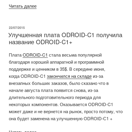
«Android
Читать далее
ТВ
бокс
Zidoo
ОПУБЛИКОВАНО
22/07/2015
Улучшенная плата ODROID-C1 получила
X1
название ODROID-C1+
распаковка
и
Плата
ODROID-C1
стала весьма популярной
разборка»
благодаря хорошей аппаратной и программной
поддержке и ценником в 35$. В середине июня,
когда ODROID-C1
закончился на складе
из-за
внезапных больших заказов, было сказано что в
начале августа плата появится снова, из-за
длительного подготовительного периода для
некоторых компонентов. Оказывается ODROID-C1
может даже и не вернется на рынок, просто потому, что
она будет заменена на улучшенную ODROID-С1 +
«Улучшенная
Читать далее