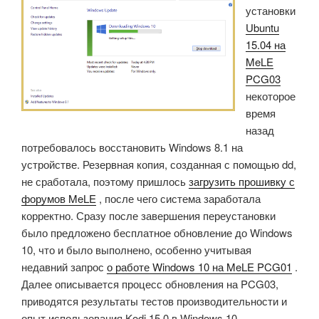
установки
приобрела
Ubuntu
разъемы
15.04 на
Grove.»
MeLE
PCG03
некоторое
время
назад
потребовалось восстановить Windows 8.1 на
устройстве. Резервная копия, созданная с помощью dd,
не сработала, поэтому пришлось
загрузить прошивку с
форумов MeLE
, после чего система заработала
корректно. Сразу после завершения переустановки
было предложено бесплатное обновление до Windows
10, что и было выполнено, особенно учитывая
недавний запрос
о работе Windows 10 на MeLE PCG01
.
Далее описывается процесс обновления на PCG03,
приводятся результаты тестов производительности и
опыт использования Kodi 15.0 в Windows 10.