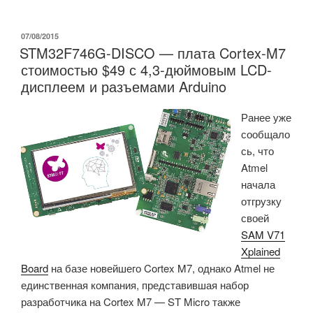
бокс
Tronsmart
Orion
ОПУБЛИКОВАНО
07/08/2015
STM32F746G-DISCO — плата Cortex-M7
R68
стоимостью $49 с 4,3-дюймовым LCD-
RK3368
дисплеем и разъемами Arduino
релиз
прошивки
Ранее уже
и
сообщало
Android
сь, что
SDK»
Atmel
начала
отгрузку
своей
SAM V71
Xplained
Board
на базе новейшего Cortex M7, однако Atmel не
единственная компания, представившая набор
разработчика на Cortex M7 — ST Micro также