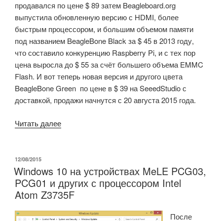
продавался по цене $ 89 затем Beagleboard.org
выпустила обновленную версию с HDMI, более
быстрым процессором, и большим объемом памяти
под названием BeagleBone Black за $ 45 в 2013 году,
что составило конкуренцию Raspberry Pi, и с тех пор
цена выросла до $ 55 за счёт большего объема EMMC
Flash. И вот теперь новая версия и другого цвета
BeagleBone Green по цене в $ 39 на SeeedStudio с
доставкой, продажи начнутся с 20 августа 2015 года.
«$39
Читать далее
Beaglebone
Green
потеряла
ОПУБЛИКОВАНО
12/08/2015
Windows 10 на устройствах MeLE PCG03,
HDMI
PCG01 и других с процессором Intel
и
Atom Z3735F
DC
Jack,
После
но