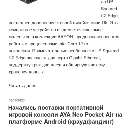
ла UP
Fi6,
Squared
BLE
i12 Edge,
5.0
последнее дополнение к своей линейке мини-ПК. Это
и
компактное устройство выделяется как самое
Zigbee»
маленькое в коллекции AAEON, предназначенное для
работы с процессорами Intel Core 12-го
поколения. Примечательные особенности UP Squared
i12 Edge включают два порта Gigabit Ethernet,
поддержку трех дисплеев и обширную систему
хранения данных.
«UP
Читать далее
Squared
i12
ОПУБЛИКОВАНО
03/10/2023
Начались поставки портативной
Edge
игровой консоли AYA Neo Pocket Air на
—
платформе Android (краудфандинг)
компактный
ПК