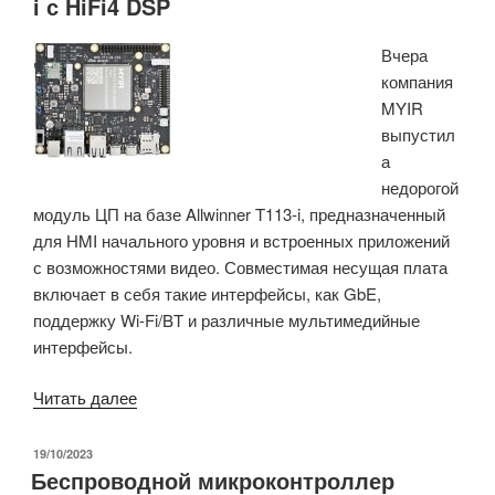
i с HiFi4 DSP
Вчера
компания
MYIR
выпустил
а
недорогой
модуль ЦП на базе Allwinner T113-i, предназначенный
для HMI начального уровня и встроенных приложений
с возможностями видео. Совместимая несущая плата
включает в себя такие интерфейсы, как GbE,
поддержку Wi-Fi/BT и различные мультимедийные
интерфейсы.
«Модуль
Читать далее
ЦП
использует
ОПУБЛИКОВАНО
19/10/2023
Беспроводной микроконтроллер
Allwinner