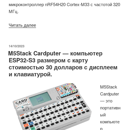
микроконтроллер nRF54H20 Cortex-M33 с частотой 320
МГц.
«Беспроводной
Читать далее
микроконтроллер
Nordic
nRF54L15
ОПУБЛИКОВАНО
14/10/2023
M5Stack Cardputer — компьютер
Cortex-
ESP32-S3 размером с карту
M33
стоимостью 30 долларов с дисплеем
вдвое
и клавиатурой.
снижает
энергопотребление
M5Stack
приема
Cardputer
по
— это
сравнению
портативн
с
ый
чипами
компьюте
nRF52.»
р