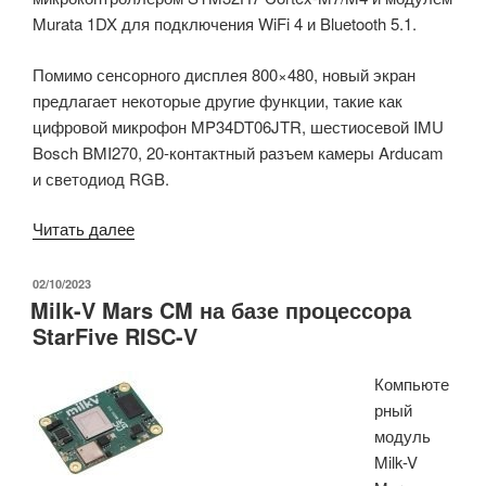
Murata 1DX для подключения WiFi 4 и Bluetooth 5.1.
Помимо сенсорного дисплея 800×480, новый экран
предлагает некоторые другие функции, такие как
цифровой микрофон MP34DT06JTR, шестиосевой IMU
Bosch BMI270, 20-контактный разъем камеры Arducam
и светодиод RGB.
«Плата
Читать далее
Arduino
GIGA
ОПУБЛИКОВАНО
02/10/2023
Milk-V Mars CM на базе процессора
R1
StarFive RISC-V
WiFi
получила
Компьюте
экран
рный
сенсорного
модуль
дисплея»
Milk-V