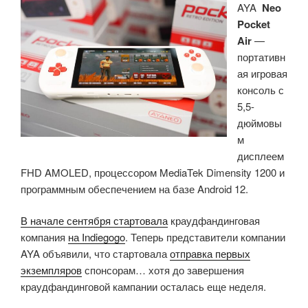
AYA
Neo
для
Pocket
промышленной
Air
—
автоматизации»
портативн
ая игровая
консоль с
5,5-
дюймовы
м
дисплеем
FHD AMOLED, процессором MediaTek Dimensity 1200 и
программным обеспечением на базе Android 12.
В начале сентября стартовала
краудфандинговая
компания
на Indiegogo
. Теперь представители компании
AYA объявили, что стартовала
отправка первых
экземпляров
спонсорам… хотя до завершения
краудфандинговой кампании осталась еще неделя.