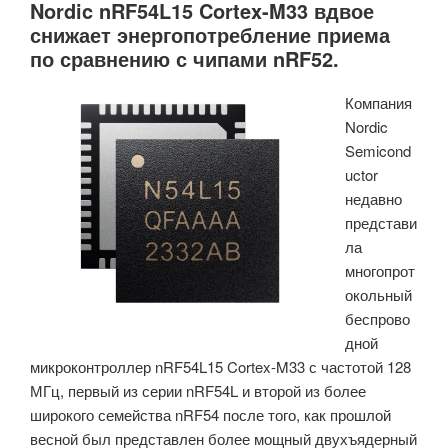
Nordic nRF54L15 Cortex-M33 вдвое
T113-
снижает энергопотребление приема
i
по сравнению с чипами nRF52.
с
HiFi4
Компания
DSP»
Nordic
Semicond
uctor
недавно
представи
ла
многопрот
окольный
беспрово
дной
микроконтроллер nRF54L15 Cortex-M33 с частотой 128
МГц, первый из серии nRF54L и второй из более
широкого семейства nRF54 после того, как прошлой
весной был представлен более мощный двухъядерный