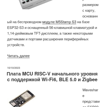
размером
с карту,
основанн
ый на беспроводном
модуле M5Stamp S3
на базе
ESP32-S3 и оснащенный 56-клавишной клавиатурой и
1,14-дюймовым TFT-дисплеем, а также некоторыми
датчиками и портами расширения периферийных
устройств.
«M5Stack
Читать далее
Cardputer
—
ОПУБЛИКОВАНО
10/10/2023
Плата MCU RISC-V начального уровня
компьютер
с поддержкой Wi-Fi6, BLE 5.0 и Zigbee
ESP32-
S3
Waveshar
размером
e
с
представи
карту
ла ESP32-
стоимостью