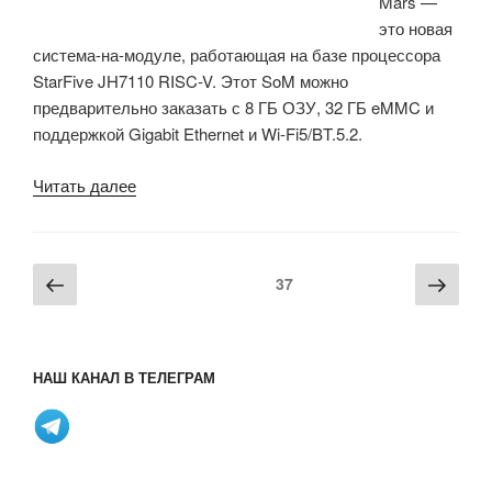
Mars —
это новая
система-на-модуле, работающая на базе процессора
StarFive JH7110 RISC-V. Этот SoM можно
предварительно заказать с 8 ГБ ОЗУ, 32 ГБ eMMC и
поддержкой Gigabit Ethernet и Wi-Fi5/BT.5.2.
«Milk-
Читать далее
V
Mars
CM
Пагинация
Предыдущая
Сле
Страница
37
на
записей
страница
стра
базе
процессора
StarFive
НАШ КАНАЛ В ТЕЛЕГРАМ
RISC-
V»