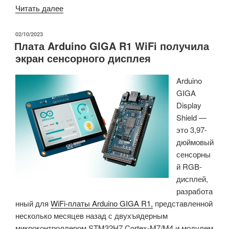
«Начались
Читать далее
поставки
портативной
ОПУБЛИКОВАНО
02/10/2023
Плата Arduino GIGA R1 WiFi получила
игровой
экран сенсорного дисплея
консоли
AYA
Arduino
Neo
GIGA
Pocket
Display
Air
Shield —
на
это 3,97-
платформе
дюймовый
Android
сенсорны
(краудфандинг)»
й RGB-
дисплей,
разработа
нный для
WiFi-платы Arduino GIGA R1,
представленной
несколько месяцев назад с двухъядерным
микроконтроллером STM32H7 Cortex-M7/M4 и модулем