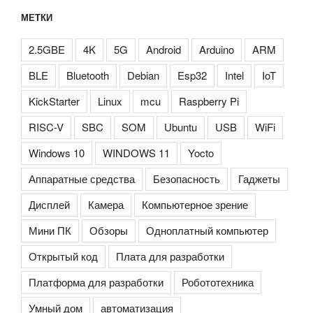
МЕТКИ
2.5GBE
4K
5G
Android
Arduino
ARM
BLE
Bluetooth
Debian
Esp32
Intel
IoT
KickStarter
Linux
mcu
Raspberry Pi
RISC-V
SBC
SOM
Ubuntu
USB
WiFi
Windows 10
WINDOWS 11
Yocto
Аппаратные средства
Безопасность
Гаджеты
Дисплей
Камера
Компьютерное зрение
Мини ПК
Обзоры
Одноплатный компьютер
Открытый код
Плата для разработки
Платформа для разработки
Робототехника
Умный дом
автоматизация