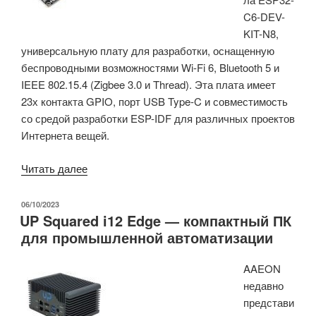
C6-DEV-
30
KIT-N8,
долларов
универсальную плату для разработки, оснащенную
с
беспроводными возможностями Wi-Fi 6, Bluetooth 5 и
дисплеем
IEEE 802.15.4 (Zigbee 3.0 и Thread). Эта плата имеет
и
23х контакта GPIO, порт USB Type-C и совместимость
клавиатурой.»
со средой разработки ESP-IDF для различных проектов
Интернета вещей.
«Плата
Читать далее
MCU
RISC-
ОПУБЛИКОВАНО
06/10/2023
UP Squared i12 Edge — компактный ПК
V
для промышленной автоматизации
начального
уровня
AAEON
с
недавно
поддержкой
представи
Wi-