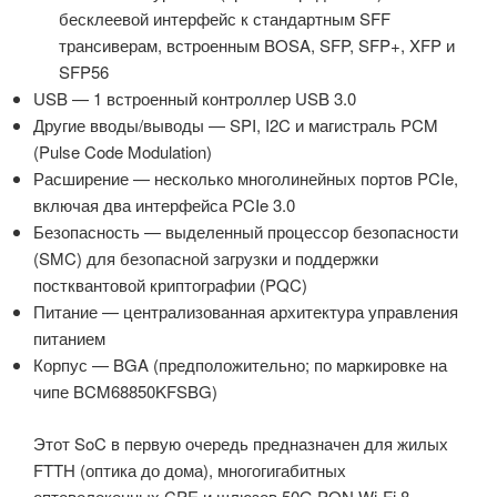
бесклеевой интерфейс к стандартным SFF
трансиверам, встроенным BOSA, SFP, SFP+, XFP и
SFP56
USB — 1 встроенный контроллер USB 3.0
Другие вводы/выводы — SPI, I2C и магистраль PCM
(Pulse Code Modulation)
Расширение — несколько многолинейных портов PCIe,
включая два интерфейса PCIe 3.0
Безопасность — выделенный процессор безопасности
(SMC) для безопасной загрузки и поддержки
постквантовой криптографии (PQC)
Питание — централизованная архитектура управления
питанием
Корпус — BGA (предположительно; по маркировке на
чипе BCM68850KFSBG)
Этот SoC в первую очередь предназначен для жилых
FTTH (оптика до дома), многогигабитных
оптоволоконных CPE и шлюзов 50G PON Wi-Fi 8