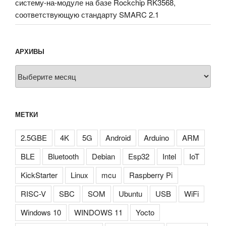
систему-на-модуле на базе Rockchip RK3568,
соответствующую стандарту SMARC 2.1
АРХИВЫ
Архивы
МЕТКИ
2.5GBE
4K
5G
Android
Arduino
ARM
BLE
Bluetooth
Debian
Esp32
Intel
IoT
KickStarter
Linux
mcu
Raspberry Pi
RISC-V
SBC
SOM
Ubuntu
USB
WiFi
Windows 10
WINDOWS 11
Yocto