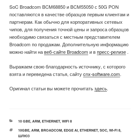
SoC Broadcom BCM68850 и BCM55050 с 50G PON
поставляются в качестве образцов первым клиентам и
партнерам. Как обычно для корпоративных сетевых
чипов, для получения точной цены и запроса образцов
необходимо связаться с местным представителем
Broadcom по продажам. Дополнительную информацию
можно найти на
веб-сайте Broadcom
и в
пресс-релизе
.
Выражаем свою благодарность источнику, с которого
взята и переведена статья, сайту
cnx-software.com
.
Оригинал статьи вы можете прочитать
здесь
.
РУБРИКИ
10 GBE
,
ARM
,
ETHERNET
,
WIFI 8
МЕТКИ
10GBE
,
ARM
,
BROADCOM
,
EDGE AI
,
ETHERNET
,
SOC
,
WI-FI 8
,
ШЛЮЗ