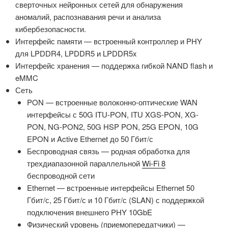
сверточных нейронных сетей для обнаружения
аномалий, распознавания речи и анализа
кибербезопасности.
Интерфейс памяти — встроенный контроллер и PHY
для LPDDR4, LPDDR5 и LPDDR5x
Интерфейс хранения — поддержка гибкой NAND flash и
eMMC
Сеть
PON — встроенные волоконно-оптические WAN
интерфейсы с 50G ITU-PON, ITU XGS-PON, XG-
PON, NG-PON2, 50G HSP PON, 25G EPON, 10G
EPON и Active Ethernet до 50 Гбит/с
Беспроводная связь — родная обработка для
трехдиапазонной параллельной
Wi-Fi 8
беспроводной сети
Ethernet — встроенные интерфейсы Ethernet 50
Гбит/с, 25 Гбит/с и 10 Гбит/с (SLAN) с поддержкой
подключения внешнего PHY 10GbE
Физический уровень (приемопередатчики) —