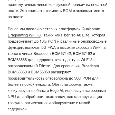
промежуточных чипов «связующей логики» на печатной
плате. Это снижает стоимость BOM и экономит место
на плате.
Ранее мы писали о
сетевых платформах Qualcomm
Dragonwing Wi-Fi 8
, таких как FiberPro A8 Elite, которая
поддерживает до 10G PON и различные беспроводные
функции, включая 5G FWA и высокие скорости Wi-Fi, а
также о
чипах Broadcom BCM67142, BCM67192 и
BCM68565 для недорогих точек доступа Wi-Fi 8 с
оптоволокном 10 Гбит/с
. Для сравнения, Broadcom
BCM68850 и BCM55050 расширяют
производительность оптоволокна до 50G PON для
более высокой емкости. Обе платформы также
конкурируют в области Edge AI, используя встроенные
NPU для обработки таких задач, как маршрутизация
трафика, оптимизация и обнаружение с малой
задержкой.