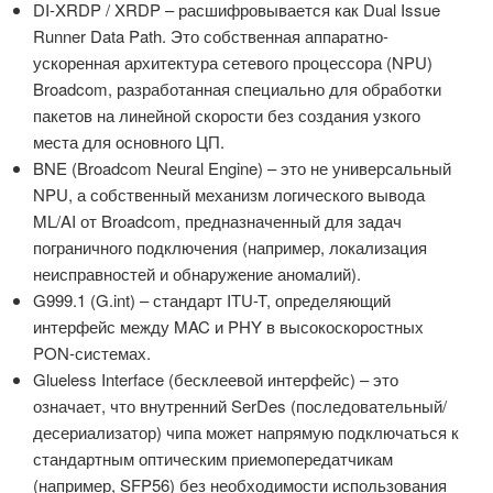
DI-XRDP / XRDP – расшифровывается как Dual Issue
Runner Data Path. Это собственная аппаратно-
ускоренная архитектура сетевого процессора (NPU)
Broadcom, разработанная специально для обработки
пакетов на линейной скорости без создания узкого
места для основного ЦП.
BNE (Broadcom Neural Engine) – это не универсальный
NPU, а собственный механизм логического вывода
ML/AI от Broadcom, предназначенный для задач
пограничного подключения (например, локализация
неисправностей и обнаружение аномалий).
G999.1 (G.int) – стандарт ITU-T, определяющий
интерфейс между MAC и PHY в высокоскоростных
PON-системах.
Glueless Interface (бесклеевой интерфейс) – это
означает, что внутренний SerDes (последовательный/
десериализатор) чипа может напрямую подключаться к
стандартным оптическим приемопередатчикам
(например, SFP56) без необходимости использования