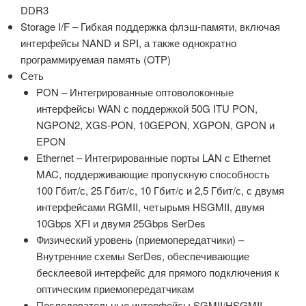
DDR3
Storage I/F – Гибкая поддержка флэш-памяти, включая
интерфейсы NAND и SPI, а также однократно
программируемая память (OTP)
Сеть
PON – Интегрированные оптоволоконные
интерфейсы WAN с поддержкой 50G ITU PON,
NGPON2, XGS-PON, 10GEPON, XGPON, GPON и
EPON
Ethernet – Интегрированные порты LAN с Ethernet
MAC, поддерживающие пропускную способность
100 Гбит/с, 25 Гбит/с, 10 Гбит/с и 2,5 Гбит/с, с двумя
интерфейсами RGMII, четырьмя HSGMII, двумя
10Gbps XFI и двумя 25Gbps SerDes
Физический уровень (приемопередатчики) –
Внутренние схемы SerDes, обеспечивающие
бесклеевой интерфейс для прямого подключения к
оптическим приемопередатчикам
Последовательные интерфейсы SGMII/HSGMII