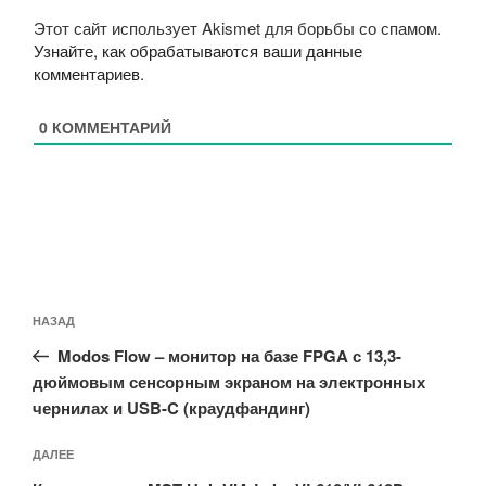
Этот сайт использует Akismet для борьбы со спамом.
Узнайте, как обрабатываются ваши данные
комментариев
.
0
КОММЕНТАРИЙ
Навигация
Предыдущая
НАЗАД
по
запись:
записям
Modos Flow – монитор на базе FPGA с 13,3-
дюймовым сенсорным экраном на электронных
чернилах и USB-C (краудфандинг)
Следующая
ДАЛЕЕ
запись