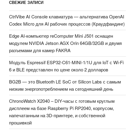
СВЕЖИЕ ЗАПИСИ
CtrlVibe AI Console клавиатура — альтернатива OpenAI
Codex Micro для AI рабочих процессов (Краудфандинг)
Edge AI-компьютер reComputer Mini J501 оснащен
модулем NVIDIA Jetson AGX Orin 64GB/32GB и двумя
разъемами для камер FAKRA
Модуль Espressif ESP32-C61-MINI-1/1U для IoT с Wi-Fi
6 и BLE представлен по цене около 2 долларов
BG2B — это Bluetooth LE SoC от Silicon Labs с самым
низким энергопотреблением на сегодняшний день
ChronoWatch X2040 – DIY-часы с готовым круглым
дисплеем на базе Raspberry Pi RP2040, корпусом,
напечатанным на 3D-принтере, и собственной
прошивкой