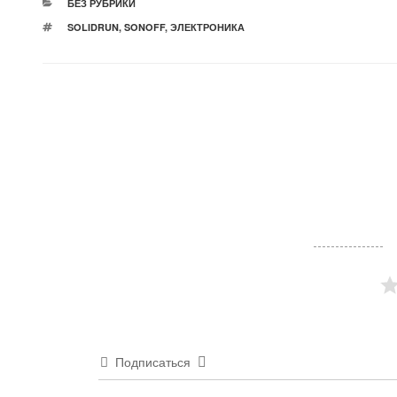
РУБРИКИ
БЕЗ РУБРИКИ
МЕТКИ
SOLIDRUN
,
SONOFF
,
ЭЛЕКТРОНИКА
Подписаться