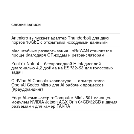
СВЕЖИЕ ЗАПИСИ
Antmicro выпускает адаптер Thunderbolt для двух
портов 10GbE с открытыми исходными данными
Масштабные развертывания LoRaWAN становятся
проще благодаря QR-кодам и ретрансляторам
ZecTrix Note 4 – беспроводной E-Ink дисплей
диагональю 4,2 дюйма на ESP32-S3 для голосовых
задач
CtrlVibe AI Console клавиатура — альтернатива
OpenAI Codex Micro для AI рабочих процессов
(Краудфандинг)
Edge AI-компьютер reComputer Mini J501 оснащен
модулем NVIDIA Jetson AGX Orin 64GB/32GB и двумя
разъемами для камер FAKRA