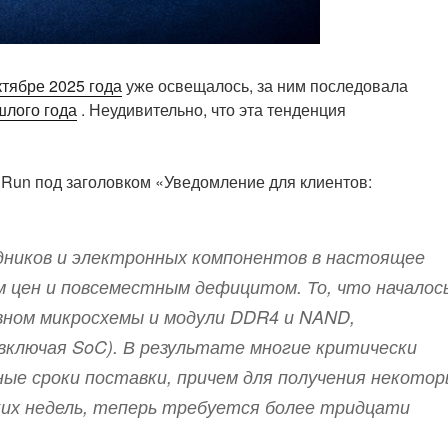
ктябре 2025 года
уже освещалось, за ним последовала
шлого года
. Неудивительно, что эта тенденция
dRun под заголовком «Уведомление для клиентов:
дников и электронных компонентов в настоящее
 цен и повсеместным дефицитом. То, что началос
вном микросхемы и модули DDR4 и NAND,
включая SoC). В результате многие критически
е сроки поставки, причем для получения некотор
ьких недель, теперь требуется более тридцати