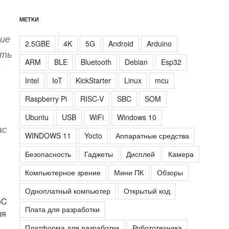
МЕТКИ
щие
2.5GBE
4K
5G
Android
Arduino
ать
ARM
BLE
Bluetooth
Debian
Esp32
Intel
IoT
KickStarter
Linux
mcu
Raspberry Pi
RISC-V
SBC
SOM
Ubuntu
USB
WiFi
Windows 10
ас
WINDOWS 11
Yocto
Аппаратные средства
Безопасность
Гаджеты
Дисплей
Камера
Компьютерное зрение
Мини ПК
Обзоры
Одноплатный компьютер
Открытый код
oC
Плата для разработки
ля
Платформа для разработки
Робототехника