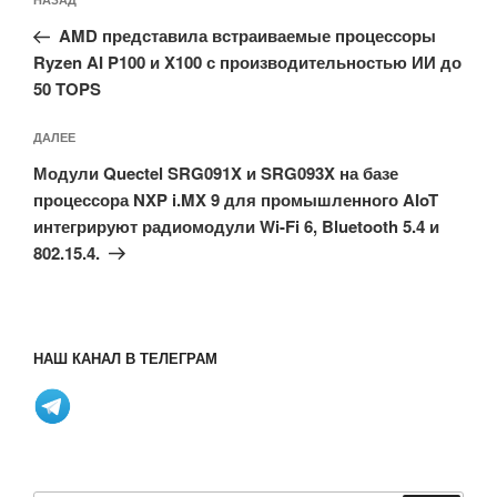
Предыдущая
по
запись:
записям
AMD представила встраиваемые процессоры
Ryzen AI P100 и X100 с производительностью ИИ до
50 TOPS
Следующая
ДАЛЕЕ
запись
Модули Quectel SRG091X и SRG093X на базе
процессора NXP i.MX 9 для промышленного AIoT
интегрируют радиомодули Wi-Fi 6, Bluetooth 5.4 и
802.15.4.
НАШ КАНАЛ В ТЕЛЕГРАМ