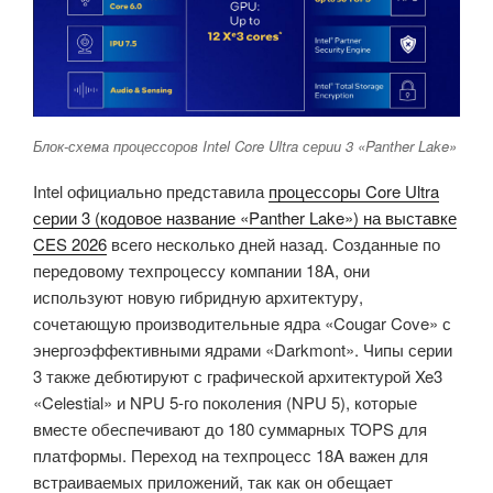
Блок-схема процессоров Intel Core Ultra серии 3 «Panther Lake»
Intel официально представила
процессоры Core Ultra
серии 3 (кодовое название «Panther Lake») на выставке
CES 2026
всего несколько дней назад. Созданные по
передовому техпроцессу компании 18A, они
используют новую гибридную архитектуру,
сочетающую производительные ядра «Cougar Cove» с
энергоэффективными ядрами «Darkmont». Чипы серии
3 также дебютируют с графической архитектурой Xe3
«Celestial» и NPU 5-го поколения (NPU 5), которые
вместе обеспечивают до 180 суммарных TOPS для
платформы. Переход на техпроцесс 18A важен для
встраиваемых приложений, так как он обещает