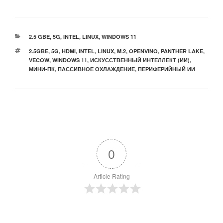
РУБРИКИ
2.5 GBE
,
5G
,
INTEL
,
LINUX
,
WINDOWS 11
МЕТКИ
2.5GBE
,
5G
,
HDMI
,
INTEL
,
LINUX
,
M.2
,
OPENVINO
,
PANTHER LAKE
,
VECOW
,
WINDOWS 11
,
ИСКУССТВЕННЫЙ ИНТЕЛЛЕКТ (ИИ)
,
МИНИ-ПК
,
ПАССИВНОЕ ОХЛАЖДЕНИЕ
,
ПЕРИФЕРИЙНЫЙ ИИ
0
Article Rating