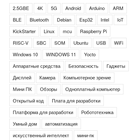
2.5GBE
4K
5G
Android
Arduino
ARM
BLE
Bluetooth
Debian
Esp32
Intel
IoT
KickStarter
Linux
mcu
Raspberry Pi
RISC-V
SBC
SOM
Ubuntu
USB
WiFi
Windows 10
WINDOWS 11
Yocto
Аппаратные средства
Безопасность
Гаджеты
Дисплей
Камера
Компьютерное зрение
Мини ПК
Обзоры
Одноплатный компьютер
Открытый код
Плата для разработки
Платформа для разработки
Робототехника
Умный дом
автоматизация
искусственный интеллект
мини-пк