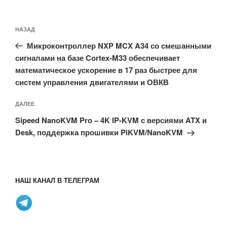
Навигация
Предыдущая
НАЗАД
по
запись:
записям
Микроконтроллер NXP MCX A34 со смешанными
сигналами на базе Cortex-M33 обеспечивает
математическое ускорение в 17 раз быстрее для
систем управления двигателями и ОВКВ
Следующая
ДАЛЕЕ
запись
Sipeed NanoKVM Pro – 4K IP-KVM с версиями ATX и
Desk, поддержка прошивки PiKVM/NanoKVM
НАШ КАНАЛ В ТЕЛЕГРАМ