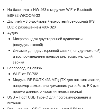
На базе платы HW-463 с модулем WiFi и Bluetooth
ESP32-WROOM-32
Дисплей – 3,5-дюймовый емкостный сенсорный IPS
LCD с разрешением 480×320
Аудио
Микрофон для двусторонней аудиосвязи
(полудуплексной)
Динамик для двусторонней связи (полудуплексной)
и воспроизведения пользовательских мелодий
звонка
Беспроводная связь
Wi-Fi от ESP32
Модуль RF RX/TX 433 МГц (TX для автоматизации,
например замков или домашних устройств, RX для
приема данных о нажатии кнопки звонка)
USB – Порт USB Type-C для программирования и
питания
Расширение – GPIO-разъем с шагом 2,54 мм