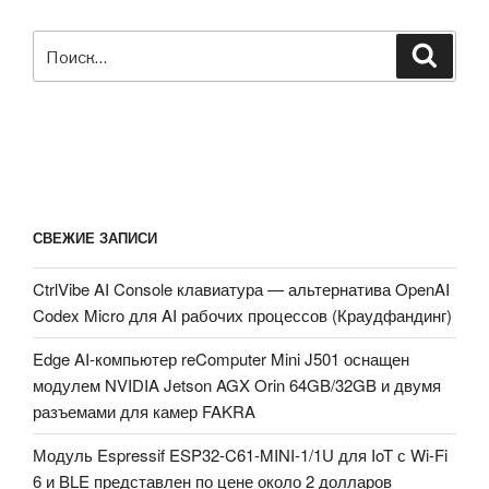
Искать:
Поиск
СВЕЖИЕ ЗАПИСИ
CtrlVibe AI Console клавиатура — альтернатива OpenAI
Codex Micro для AI рабочих процессов (Краудфандинг)
Edge AI-компьютер reComputer Mini J501 оснащен
модулем NVIDIA Jetson AGX Orin 64GB/32GB и двумя
разъемами для камер FAKRA
Модуль Espressif ESP32-C61-MINI-1/1U для IoT с Wi-Fi
6 и BLE представлен по цене около 2 долларов