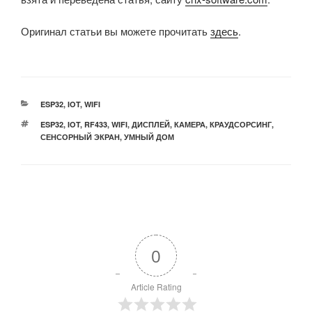
Оригинал статьи вы можете прочитать
здесь
.
РУБРИКИ
ESP32
,
IOT
,
WIFI
МЕТКИ
ESP32
,
IOT
,
RF433
,
WIFI
,
ДИСПЛЕЙ
,
КАМЕРА
,
КРАУДСОРСИНГ
,
СЕНСОРНЫЙ ЭКРАН
,
УМНЫЙ ДОМ
0
Article Rating