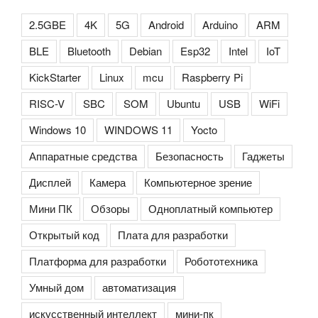
2.5GBE
4K
5G
Android
Arduino
ARM
BLE
Bluetooth
Debian
Esp32
Intel
IoT
KickStarter
Linux
mcu
Raspberry Pi
RISC-V
SBC
SOM
Ubuntu
USB
WiFi
Windows 10
WINDOWS 11
Yocto
Аппаратные средства
Безопасность
Гаджеты
Дисплей
Камера
Компьютерное зрение
Мини ПК
Обзоры
Одноплатный компьютер
Открытый код
Плата для разработки
Платформа для разработки
Робототехника
Умный дом
автоматизация
искусственный интеллект
мини-пк