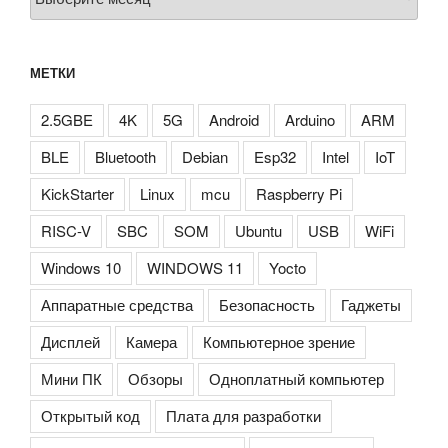
МЕТКИ
2.5GBE
4K
5G
Android
Arduino
ARM
BLE
Bluetooth
Debian
Esp32
Intel
IoT
KickStarter
Linux
mcu
Raspberry Pi
RISC-V
SBC
SOM
Ubuntu
USB
WiFi
Windows 10
WINDOWS 11
Yocto
Аппаратные средства
Безопасность
Гаджеты
Дисплей
Камера
Компьютерное зрение
Мини ПК
Обзоры
Одноплатный компьютер
Открытый код
Плата для разработки