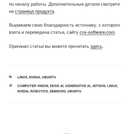
по началу работы. Дополнительные детали смотрите
на
странице продукта
.
Выражаем свою благодарность источнику, с которого
взята и переведена статья, сайту
cnx-software.com
.
Оригинал статьи вы можете прочитать
здесь
.
РУБРИКИ
LINUX
,
NVIDIA
,
UBUNTU
МЕТКИ
COMPUTER VISION
,
EDGE AI
,
GENERATIVE AI
,
JETSON
,
LINUX
,
NVIDIA
,
ROBOTICS
,
SENSORS
,
UBUNTU