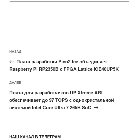
Навигация
Предыдущая
НАЗАД
по
запись:
записям
Плата разработки Pico2-Ice объединяет
Raspberry Pi RP2350B с FPGA Lattice iCE40UP5K
Следующая
ДАЛЕЕ
запись
Плата для разработчиков UP Xtreme ARL
обеспечивает до 97 TOPS с однокристальной
системой Intel Core Ultra 7 265H SoC
НАШ КАНАЛ В ТЕЛЕГРАМ