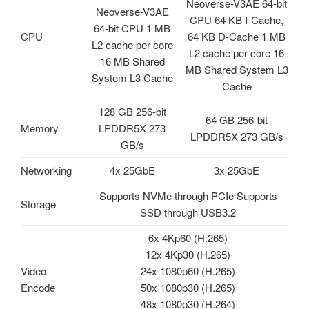
Neoverse-V3AE 64-bit
Neoverse-V3AE
CPU 64 KB I-Cache,
64-bit CPU 1 MB
CPU
64 KB D-Cache 1 MB
L2 cache per core
L2 cache per core 16
16 MB Shared
MB Shared System L3
System L3 Cache
Cache
128 GB 256-bit
64 GB 256-bit
Memory
LPDDR5X 273
LPDDR5X 273 GB/s
GB/s
Networking
4x 25GbE
3x 25GbE
Supports NVMe through PCIe Supports
Storage
SSD through USB3.2
6x 4Kp60 (H.265)
12x 4Kp30 (H.265)
Video
24x 1080p60 (H.265)
Encode
50x 1080p30 (H.265)
48x 1080p30 (H.264)