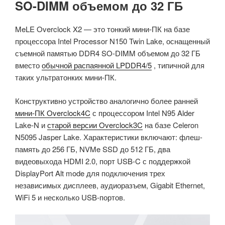
SO-DIMM объемом до 32 ГБ
MeLE Overclock X2 — это тонкий мини-ПК на базе
процессора Intel Processor N150 Twin Lake, оснащенный
съемной памятью DDR4 SO-DIMM объемом до 32 ГБ
вместо
обычной распаянной LPDDR4/5
, типичной для
таких ультратонких мини-ПК.
Конструктивно устройство аналогично более ранней
мини-ПК Overclock4C
с процессором Intel N95 Alder
Lake-N и
старой версии Overclock3C
на базе Celeron
N5095 Jasper Lake. Характеристики включают: флеш-
память до 256 ГБ, NVMe SSD до 512 ГБ, два
видеовыхода HDMI 2.0, порт USB-C с поддержкой
DisplayPort Alt mode для подключения трех
независимых дисплеев, аудиоразъем, Gigabit Ethernet,
WiFi 5 и несколько USB-портов.