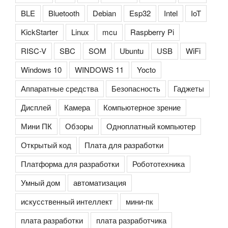
BLE
Bluetooth
Debian
Esp32
Intel
IoT
KickStarter
Linux
mcu
Raspberry Pi
RISC-V
SBC
SOM
Ubuntu
USB
WiFi
Windows 10
WINDOWS 11
Yocto
Аппаратные средства
Безопасность
Гаджеты
Дисплей
Камера
Компьютерное зрение
Мини ПК
Обзоры
Одноплатный компьютер
Открытый код
Плата для разработки
Платформа для разработки
Робототехника
Умный дом
автоматизация
искусственный интеллект
мини-пк
плата разработки
плата разработчика