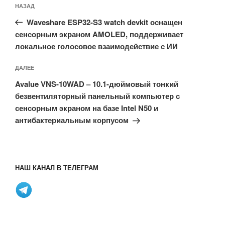
Предыдущая
НАЗАД
по
запись:
записям
Waveshare ESP32-S3 watch devkit оснащен
сенсорным экраном AMOLED, поддерживает
локальное голосовое взаимодействие с ИИ
Следующая
ДАЛЕЕ
запись
Avalue VNS-10WAD – 10.1-дюймовый тонкий
безвентиляторный панельный компьютер с
сенсорным экраном на базе Intel N50 и
антибактериальным корпусом
НАШ КАНАЛ В ТЕЛЕГРАМ