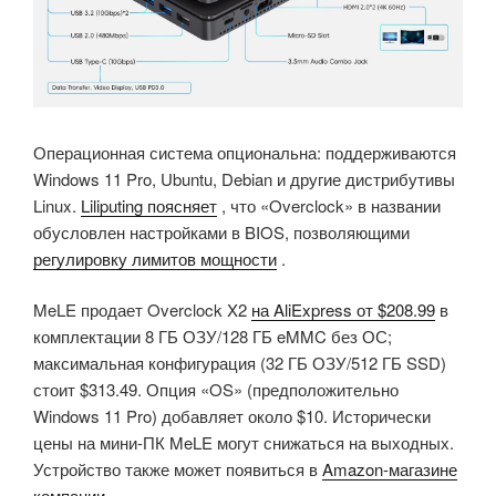
Операционная система опциональна: поддерживаются
Windows 11 Pro, Ubuntu, Debian и другие дистрибутивы
Linux.
Liliputing поясняет
, что «Overclock» в названии
обусловлен настройками в BIOS, позволяющими
регулировку лимитов мощности
.
MeLE продает Overclock X2
на AliExpress от $208.99
в
комплектации 8 ГБ ОЗУ/128 ГБ eMMC без ОС;
максимальная конфигурация (32 ГБ ОЗУ/512 ГБ SSD)
стоит $313.49. Опция «OS» (предположительно
Windows 11 Pro) добавляет около $10. Исторически
цены на мини-ПК MeLE могут снижаться на выходных.
Устройство также может появиться в
Amazon-магазине
компании
.