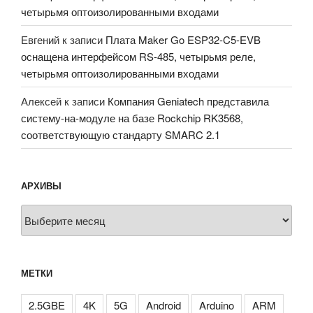
четырьмя оптоизолированными входами
Евгений
к записи
Плата Maker Go ESP32-C5-EVB
оснащена интерфейсом RS-485, четырьмя реле,
четырьмя оптоизолированными входами
Алексей
к записи
Компания Geniatech представила
систему-на-модуле на базе Rockchip RK3568,
соответствующую стандарту SMARC 2.1
АРХИВЫ
Архивы
МЕТКИ
2.5GBE
4K
5G
Android
Arduino
ARM