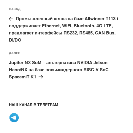
Навигация
Предыдущая
НАЗАД
по
запись:
записям
Промышленный шлюз на базе Allwinner T113-i
поддерживает Ethernet, WiFi, Bluetooth, 4G LTE,
предлагает интерфейсы RS232, RS485, CAN Bus,
DI/DO
Следующая
ДАЛЕЕ
запись
Jupiter NX SoM – альтернатива NVIDIA Jetson
Nano/NX на базе восьмиядерного RISC-V SoC
SpacemiT K1
НАШ КАНАЛ В ТЕЛЕГРАМ