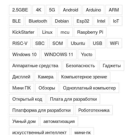
2.5GBE
4K
5G
Android
Arduino
ARM
BLE
Bluetooth
Debian
Esp32
Intel
IoT
KickStarter
Linux
mcu
Raspberry Pi
RISC-V
SBC
SOM
Ubuntu
USB
WiFi
Windows 10
WINDOWS 11
Yocto
Аппаратные средства
Безопасность
Гаджеты
Дисплей
Камера
Компьютерное зрение
Мини ПК
Обзоры
Одноплатный компьютер
Открытый код
Плата для разработки
Платформа для разработки
Робототехника
Умный дом
автоматизация
искусственный интеллект
мини-пк