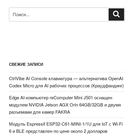
Искать:
Поиск
СВЕЖИЕ ЗАПИСИ
CtrlVibe AI Console клавиатура — альтернатива OpenAI
Codex Micro для AI рабочих процессов (Краудфандинг)
Edge AI-компьютер reComputer Mini J501 оснащен
модулем NVIDIA Jetson AGX Orin 64GB/32GB и двумя
разъемами для камер FAKRA
Модуль Espressif ESP32-C61-MINI-1/1U для IoT с Wi-Fi
6 и BLE представлен по цене около 2 долларов