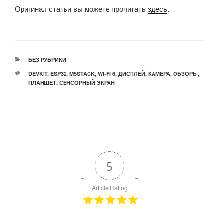
Оригинал статьи вы можете прочитать
здесь
.
РУБРИКИ
БЕЗ РУБРИКИ
МЕТКИ
DEVKIT
,
ESP32
,
M5STACK
,
WI-FI 6
,
ДИСПЛЕЙ
,
КАМЕРА
,
ОБЗОРЫ
,
ПЛАНШЕТ
,
СЕНСОРНЫЙ ЭКРАН
5
Article Rating