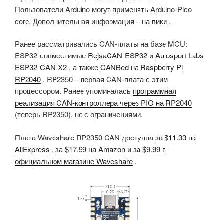
Пользователи Arduino могут применять Arduino-Pico
core. Дополнительная информация – на
вики
.
Ранее рассматривались CAN-платы на базе MCU:
ESP32-совместимые
RejsaCAN-ESP32
и
Autosport Labs
ESP32-CAN-X2
, а также
CANBed на Raspberry Pi
RP2040
. RP2350 – первая CAN-плата с этим
процессором. Ранее упоминалась
программная
реализация CAN-контроллера через PIO на RP2040
(теперь RP2350), но с ограничениями.
Плата Waveshare RP2350 CAN доступна
за $11.33 на
AliExpress
,
за $17.99 на Amazon
и
за $9.99 в
официальном магазине Waveshare
.