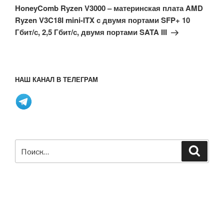
запись
HoneyComb Ryzen V3000 – материнская плата AMD
Ryzen V3C18I mini-ITX с двумя портами SFP+ 10
Гбит/с, 2,5 Гбит/с, двумя портами SATA III
НАШ КАНАЛ В ТЕЛЕГРАМ
Искать:
Поиск