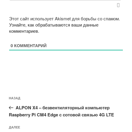
Этот сайт использует Akismet для борьбы со спамом.
Узнайте, как обрабатываются ваши данные
комментариев
.
0
КОММЕНТАРИЙ
Навигация
Предыдущая
НАЗАД
по
запись:
записям
ALPON X4 – безвентиляторный компьютер
Raspberry Pi CM4 Edge с сотовой связью 4G LTE
Следующая
ДАЛЕЕ