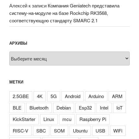
Алексей
к записи
Компания Geniatech представила
систему-на-модуле на базе Rockchip RK3568,
соответствующую стандарту SMARC 2.1
АРХИВЫ
Архивы
МЕТКИ
2.5GBE
4K
5G
Android
Arduino
ARM
BLE
Bluetooth
Debian
Esp32
Intel
IoT
KickStarter
Linux
mcu
Raspberry Pi
RISC-V
SBC
SOM
Ubuntu
USB
WiFi