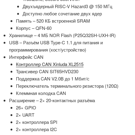
Двухъядерный RISC-V Hazard3 @ 150 МГц
Доступно любое сочетание двух ядер
Память – 520 КБ встроенной SRAM
Корпус – QFN-60
Хранилище – 4 МБ NOR Flash (P25Q32SH-UXH-IR)
USB – Разъём USB Type-C 1.1 для питания и
программирования (хост/устройство)
Интерфейс CAN
Контроллер CAN Xinluda XL2515
Трансивер CAN SIT65HVD230
Поддержка CAN V2.0B до 1 Мбит/с
Переключатель терминального резистора (120Ω)
Клеммная колодка CAN
Расширение – 2× 20-контактных разъёма
26× GPIO
2× UART
2× контроллера SPI
2× контроллера I2C