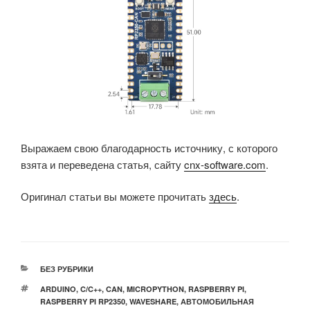
Выражаем свою благодарность источнику, с которого
взята и переведена статья, сайту
cnx-software.com
.
Оригинал статьи вы можете прочитать
здесь
.
РУБРИКИ
БЕЗ РУБРИКИ
МЕТКИ
ARDUINO
,
C/C++
,
CAN
,
MICROPYTHON
,
RASPBERRY PI
,
RASPBERRY PI RP2350
,
WAVESHARE
,
АВТОМОБИЛЬНАЯ