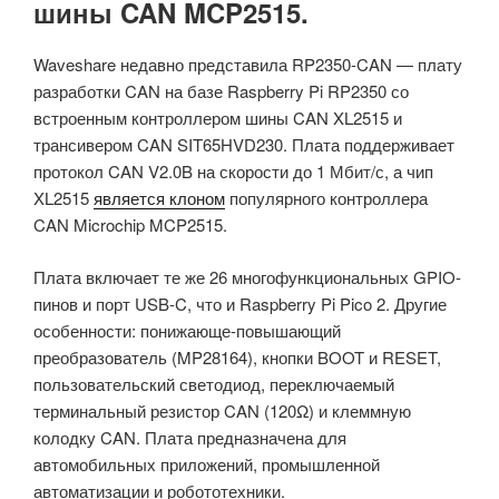
шины CAN MCP2515.
Waveshare недавно представила RP2350-CAN — плату
разработки CAN на базе Raspberry Pi RP2350 со
встроенным контроллером шины CAN XL2515 и
трансивером CAN SIT65HVD230. Плата поддерживает
протокол CAN V2.0B на скорости до 1 Мбит/с, а чип
XL2515
является клоном
популярного контроллера
CAN Microchip MCP2515.
Плата включает те же 26 многофункциональных GPIO-
пинов и порт USB-C, что и Raspberry Pi Pico 2. Другие
особенности: понижающе-повышающий
преобразователь (MP28164), кнопки BOOT и RESET,
пользовательский светодиод, переключаемый
терминальный резистор CAN (120Ω) и клеммную
колодку CAN. Плата предназначена для
автомобильных приложений, промышленной
автоматизации и робототехники.