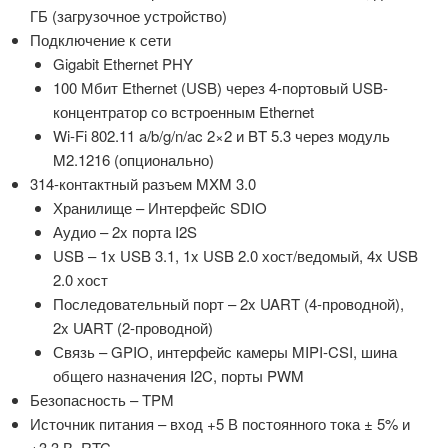
ГБ (загрузочное устройство)
Подключение к сети
Gigabit Ethernet PHY
100 Мбит Ethernet (USB) через 4-портовый USB-
концентратор со встроенным Ethernet
Wi-Fi 802.11 a/b/g/n/ac 2×2 и BT 5.3 через модуль
M2.1216 (опционально)
314-контактный разъем MXM 3.0
Хранилище – Интерфейс SDIO
Аудио – 2x порта I2S
USB – 1x USB 3.1, 1x USB 2.0 хост/ведомый, 4x USB
2.0 хост
Последовательный порт – 2x UART (4-проводной),
2x UART (2-проводной)
Связь – GPIO, интерфейс камеры MIPI-CSI, шина
общего назначения I2C, порты PWM
Безопасность – TPM
Источник питания – вход +5 В постоянного тока ± 5% и
+3,3 В_RTC