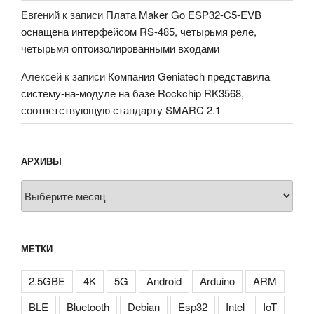
Евгений
к записи
Плата Maker Go ESP32-C5-EVB
оснащена интерфейсом RS-485, четырьмя реле,
четырьмя оптоизолированными входами
Алексей
к записи
Компания Geniatech представила
систему-на-модуле на базе Rockchip RK3568,
соответствующую стандарту SMARC 2.1
АРХИВЫ
Архивы
МЕТКИ
2.5GBE
4K
5G
Android
Arduino
ARM
BLE
Bluetooth
Debian
Esp32
Intel
IoT