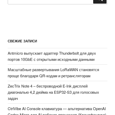
СВЕЖИЕ ЗАПИСИ
Antmicro выпускает адаптер Thunderbolt для двух
портов 10GbE с открытыми исходными данными
Масштабные развертывания LoRaWAN становятся
проще благодаря QR-кодам и ретрансляторам
ZecTrix Note 4 – беспроводной E-Ink дисплей
диагональю 4,2 дюйма на ESP32-S3 для голосовых
задач
CtrlVibe AI Console клавиатура — альтернатива OpenAI
Codex Micro для AI рабочих процессов (Краудфандинг)