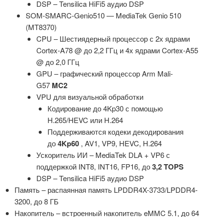
DSP – Tensilica HiFi5 аудио DSP
SOM-SMARC-Genio510 — MediaTek Genio 510
(MT8370)
CPU – Шестиядерный процессор с 2х ядрами
Cortex-A78 @ до 2,2 ГГц и 4х ядрами Cortex-A55
@ до 2,0 ГГц
GPU – графический процессор Arm Mali-
G57
MC2
VPU для визуальной обработки
Кодирование до 4Kp30 с помощью
H.265/HEVC или H.264
Поддерживаются кодеки декодирования
до
4Kp60
, AV1, VP9, ​​HEVC, H.264
Ускоритель ИИ – MediaTek DLA + VP6 с
поддержкой INT8, INT16, FP16, до
3,2 TOPS
DSP – Tensilica HiFi5 аудио DSP
Память – распаянная память LPDDR4X-3733/LPDDR4-
3200, до 8 ГБ
Накопитель – встроенный накопитель eMMC 5.1, до 64