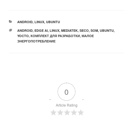
РУБРИКИ
ANDROID
,
LINUX
,
UBUNTU
МЕТКИ
ANDROID
,
EDGE AI
,
LINUX
,
MEDIATEK
,
SECO
,
SOM
,
UBUNTU
,
YOCTO
,
КОМПЛЕКТ ДЛЯ РАЗРАБОТКИ
,
МАЛОЕ
ЭНЕРГОПОТРЕБЛЕНИЕ
0
Article Rating