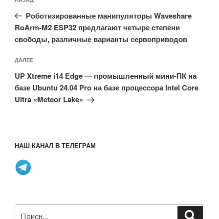
Предыдущая
по
запись:
записям
Роботизированные манипуляторы Waveshare
RoArm-M2 ESP32 предлагают четыре степени
свободы, различные варианты сервоприводов
Следующая
ДАЛЕЕ
запись
UP Xtreme i14 Edge — промышленный мини-ПК на
базе Ubuntu 24.04 Pro на базе процессора Intel Core
Ultra «Meteor Lake»
НАШ КАНАЛ В ТЕЛЕГРАМ
Искать:
Поиск