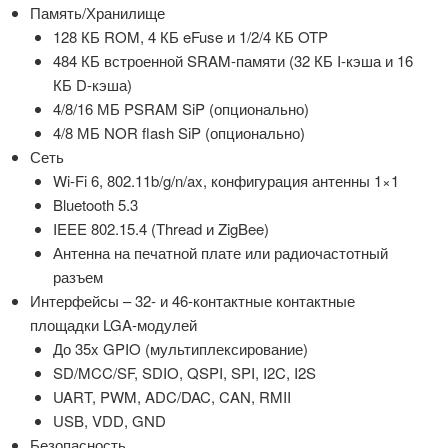
Память/Хранилище
128 КБ ROM, 4 КБ eFuse и 1/2/4 КБ OTP
484 КБ встроенной SRAM-памяти (32 КБ I-кэша и 16
КБ D-кэша)
4/8/16 МБ PSRAM SiP (опционально)
4/8 МБ NOR flash SiP (опционально)
Сеть
Wi-Fi 6, 802.11b/g/n/ax, конфигурация антенны 1×1
Bluetooth 5.3
IEEE 802.15.4 (Thread и ZigBee)
Антенна на печатной плате или радиочастотный
разъем
Интерфейсы – 32- и 46-контактные контактные
площадки LGA-модулей
До 35x GPIO (мультиплексирование)
SD/MCC/SF, SDIO, QSPI, SPI, I2C, I2S
UART, PWM, ADC/DAC, CAN, RMII
USB, VDD, GND
Безопасность