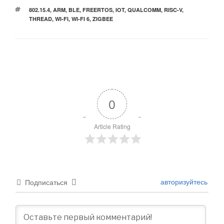
МЕТКИ
802.15.4
,
ARM
,
BLE
,
FREERTOS
,
IOT
,
QUALCOMM
,
RISC-V
,
THREAD
,
WI-FI
,
WI-FI 6
,
ZIGBEE
0
Article Rating
авторизуйтесь
Подписаться