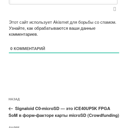
Этот сайт использует Akismet для борьбы со спамом.
Узнайте, как обрабатываются ваши данные
комментариев
.
0
КОММЕНТАРИЙ
Навигация
Предыдущая
НАЗАД
по
запись:
записям
Signaloid C0-microSD — это iCE40UP5K FPGA
SoM в форм-факторе карты microSD (Crowdfunding)
ДАЛЕЕ