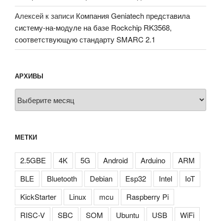
Алексей
к записи
Компания Geniatech представила
систему-на-модуле на базе Rockchip RK3568,
соответствующую стандарту SMARC 2.1
АРХИВЫ
Архивы
МЕТКИ
2.5GBE
4K
5G
Android
Arduino
ARM
BLE
Bluetooth
Debian
Esp32
Intel
IoT
KickStarter
Linux
mcu
Raspberry Pi
RISC-V
SBC
SOM
Ubuntu
USB
WiFi