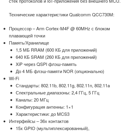
стек протоколов и IoT-приложения без внешнего MCU.
Технические характеристики Qualcomm QCC730M:
Процессор – Arm Cortex-M4F @ 60MHz с блоком
плавающей точки
Память/Хранилище
1,5 МБ RRAM (600 КБ для приложений)
640 КБ SRAM (260 КБ для приложений)
XiP через QSPI флэш-память
До 4 МБ флэш-памяти NOR (опционально)
Wi-Fi
Стандарты: 802.11b, 802.11g, 802.11n, 802.11a
Спектральные диапазоны: 2,4 ГГц, 5 ГГц
Каналы: 20 МГц
Конфигурация антенны: 1×1
Характеристики: до MCS3
Интерфейсы – 36х контактов
15x GPIO (мультиплексированный),