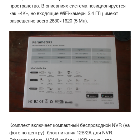
пространство. В описаниях система позиционируется
как «4K», но входящие WiFi-камеры 2.4 ГГц имеют
разрешение всего 2680×1620 (5 Мп).
Комплект включает компактный беспроводной NVR (на
фото по центру), блок питания 12В/2А для NVR,
Ethernet-кабель, HDMI-кабель, USB-мышь, две