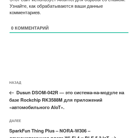
Узнайте, как обрабатываются ваши данные
комментариев
.
0
КОММЕНТАРИЙ
Навигация
Предыдущая
НАЗАД
по
запись:
записям
Dusun DSOM-042R — это система-на-модуле на
базе Rockchip RK3588M для приложений
«автомобильного AIoT».
Следующая
ДАЛЕЕ
запись
SparkFun Thing Plus – NORA-W306 –
двухдиапазонная плата Wi-Fi 4 и BLE 5.3 IoT