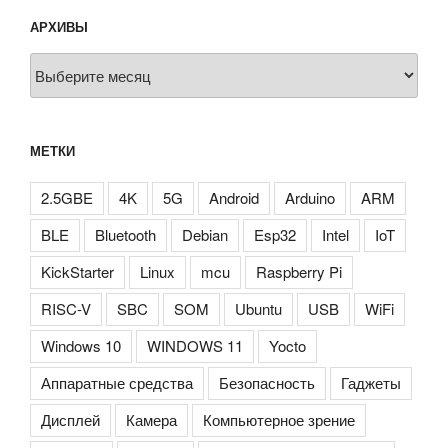
АРХИВЫ
Архивы
МЕТКИ
2.5GBE
4K
5G
Android
Arduino
ARM
BLE
Bluetooth
Debian
Esp32
Intel
IoT
KickStarter
Linux
mcu
Raspberry Pi
RISC-V
SBC
SOM
Ubuntu
USB
WiFi
Windows 10
WINDOWS 11
Yocto
Аппаратные средства
Безопасность
Гаджеты
Дисплей
Камера
Компьютерное зрение