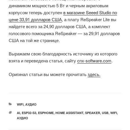
динамиком мощностью 5 Вт и черным акриловым
корпусом теперь доступен
в магазине Seeed Studio по
цене 33,91 долларов США
, а плату ReSpeaker Lite вы
найдете всего за 24,90 долларов США, а комплект
голосового помощника ReSpeaker — за 29,91 долларов
США на той же странице.
Выражаем свою благодарность источнику из которого
взята и переведена статья, сайту
cnx-software.com
.
Оригинал статьи вы можете прочитать
здесь.
РУБРИКИ
WIFI
,
АУДИО
МЕТКИ
AI
,
ESP32-S3
,
ESPHOME
,
HOME ASSISTANT
,
SPEAKER
,
USB
,
WIFI
,
АУДИО