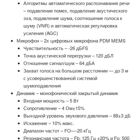
Алгоритмы автоматического распознавания речи
– подавление помех, подавление акустического
эха, подавление шума, соотношение голоса к
шуму (VNR) и автоматическая регулировка
усиления (AGC)
Микрофон – 2х цифровых микрофона PDM MEMS
Чувствительность – -26 дБFS
Точка акустической перегрузки – 120 дБЛ
Отношение сигнал/шум – 64 дБА
Захват голоса на большом расстоянии — до 3 м
с усовершенствованной системой
шумоподавления
Динамик – монофонический закрытый динамик
Входная мощность – 5 Вт
Сопротивление – 4 Ом±15%
Выходной уровень звукового давления – 88±3 дБ
Искажение – 10% макс.
Диапазон частот – FO—-20 кГц
Резонансная частота – Fb: 125 Гц ±20% и Fo: 500