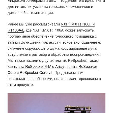
микроконтроллерами и SBC, что делает его идеальным
для интеллектуальных голосовых помощников и
домашней автоматизации.
Ранее мы уже рассматривали
NXP i.MX RT106F и
RT106A/L
, где NXP i.MX RT106A может запускать
программное обеспечение голосового помощника с
такими функциями, как акустическое эхоподавление,
снижение окружающего шума, формирование луча,
вступление в разговор и обработка воспроизведения.
Мы также писали о других платах ReSpeaker, таких
как
плата ReSpeaker 4-Mic Array
,
плата ReSpeaker
Core
и
ReSpeaker Core v2
. Предлагаем вам
ознакомиться с обзорами, если вы заинтересованы в
этом продукте.