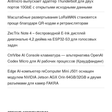
Antmicro выпускает адаптер Thunderbolt для двух
портов 10GbE с открытыми исходными данными
Масштабные развертывания LoRaWAN становятся
проще благодаря QR-кодам и ретрансляторам
ZecTrix Note 4 – беспроводной E-Ink дисплей
диагональю 4,2 дюйма на ESP32-S3 для голосовых
задач
CtrlVibe AI Console клавиатура — альтернатива OpenAI
Codex Micro для AI рабочих процессов (Краудфандинг)
Edge AI-компьютер reComputer Mini J501 оснащен
модулем NVIDIA Jetson AGX Orin 64GB/32GB и двумя
разъемами для камер FAKRA