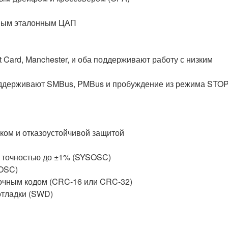
тным эталонным ЦАП
t Card, Manchester, и оба поддерживают работу с низким
 поддерживают SMBus, PMBus и пробуждение из режима STO
оком и отказоустойчивой защитой
 с точностью до ±1% (SYSOSC)
FOSC)
очным кодом (CRC-16 или CRC-32)
отладки (SWD)