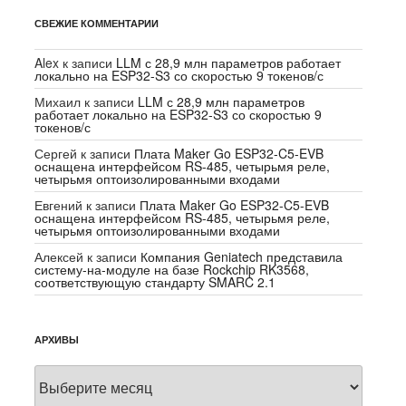
СВЕЖИЕ КОММЕНТАРИИ
Alex
к записи
LLM с 28,9 млн параметров работает
локально на ESP32-S3 со скоростью 9 токенов/с
Михаил
к записи
LLM с 28,9 млн параметров
работает локально на ESP32-S3 со скоростью 9
токенов/с
Сергей
к записи
Плата Maker Go ESP32-C5-EVB
оснащена интерфейсом RS-485, четырьмя реле,
четырьмя оптоизолированными входами
Евгений
к записи
Плата Maker Go ESP32-C5-EVB
оснащена интерфейсом RS-485, четырьмя реле,
четырьмя оптоизолированными входами
Алексей
к записи
Компания Geniatech представила
систему-на-модуле на базе Rockchip RK3568,
соответствующую стандарту SMARC 2.1
АРХИВЫ
Архивы