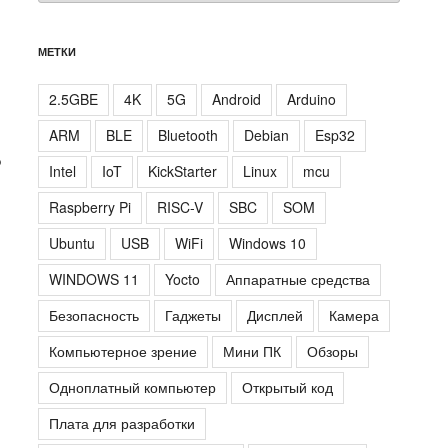
МЕТКИ
2.5GBE
4K
5G
Android
Arduino
ARM
BLE
Bluetooth
Debian
Esp32
P
Intel
IoT
KickStarter
Linux
mcu
Raspberry Pi
RISC-V
SBC
SOM
Ubuntu
USB
WiFi
Windows 10
WINDOWS 11
Yocto
Аппаратные средства
Безопасность
Гаджеты
Дисплей
Камера
Компьютерное зрение
Мини ПК
Обзоры
Одноплатный компьютер
Открытый код
Плата для разработки