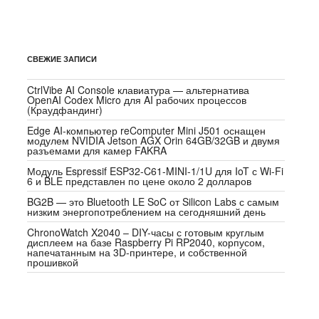
СВЕЖИЕ ЗАПИСИ
CtrlVibe AI Console клавиатура — альтернатива
OpenAI Codex Micro для AI рабочих процессов
(Краудфандинг)
Edge AI-компьютер reComputer Mini J501 оснащен
модулем NVIDIA Jetson AGX Orin 64GB/32GB и двумя
разъемами для камер FAKRA
Модуль Espressif ESP32-C61-MINI-1/1U для IoT с Wi-Fi
6 и BLE представлен по цене около 2 долларов
BG2B — это Bluetooth LE SoC от Silicon Labs с самым
низким энергопотреблением на сегодняшний день
ChronoWatch X2040 – DIY-часы с готовым круглым
дисплеем на базе Raspberry Pi RP2040, корпусом,
напечатанным на 3D-принтере, и собственной
прошивкой