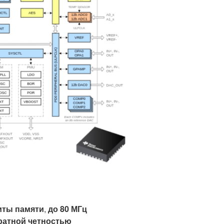
иты памяти
,
до 80 МГц
ратной четностью