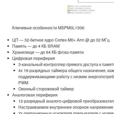
Ключевые особенности MSPM0L1306:
ЦП — 32-битное ядро ​​Cortex-M0+ Arm @ до 32 МГц
Память — до 4 КБ SRAM
Хранилище — до 64 КБ флэш-памяти
Цифровая периферия
3-канальный контроллер прямого доступа к памят
4x 16-разрядных таймера общего назначения, каж
поддерживающими работу с низким энергопотребл
PWM
Оконный сторожевой таймер
Аналоговая периферия
12-разрядный аналого-цифровой преобразователь 
Настраиваемое внутреннее опорное напряжение А
2х операционных усилителя прерывателя с нуле