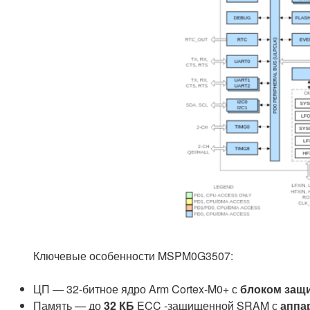
Ключевые особенности MSPM0G3507:
ЦП — 32-битное ядро ​​​​Arm Cortex-M0+ с
блоком защ
Память — до
32 КБ
ECC -защищенной SRAM с
аппа