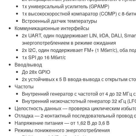
1x универсальный усилитель (GPAMP)
1x высокоскоростной компаратор (COMP) с 8-би
Встроенный датчик температуры
Коммуникационные интерфейсы
2x UART, один поддерживает LIN, IrDA, DALI, Smar
энергопотреблением в режиме ожидания
2x I2C, один поддерживает FM+ (1 Мбит/с), оба
1x SPI до 16 Мбит/с
Ввод/вывод
До 28x GPIO
2х устойчивых к 5 В ввода-вывода с открытым ст
Частоты
Внутренний генератор с частотой от 4 до 32 МГц
Внутренний низкочастотный генератор 32 кГц (L
Целостность данных — проверка циклическим избыт
Отладка — 2-контактный последовательный провод 
Напряжение питания — от 1,62 В до 3,6 В
Режимы пониженного энергопотребления