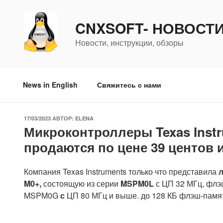
Перейти
к
CNXSOFT- НОВОСТ
содержимому
Новости, инструкции, обзоры
News in English
Свяжитесь с нами
ОПУБЛИКОВАНО
17/03/2023
АВТОР:
ELENA
Микроконтроллеры Texas Inst
продаются по цене 39 центов 
Компания Texas Instruments только что представила
M0+,
состоящую из серии
MSPM0L
с ЦП 32 МГц, флэ
MSPM0G
с
ЦП 80 МГц и выше. до 128 КБ флэш-памя