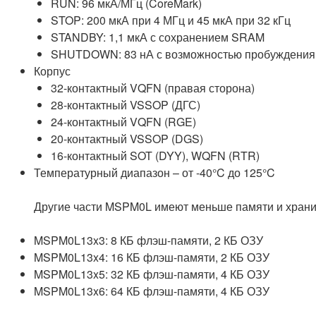
RUN: 96 мкА/МГц (CoreMark)
STOP: 200 мкА при 4 МГц и 45 мкА при 32 кГц
STANDBY: 1,1 мкА с сохранением SRAM
SHUTDOWN: 83 нА с возможностью пробуждения
Корпус
32-контактный VQFN (правая сторона)
28-контактный VSSOP (ДГС)
24-контактный VQFN (RGE)
20-контактный VSSOP (DGS)
16-контактный SOT (DYY), WQFN (RTR)
Температурный диапазон – от -40°C до 125°C
Другие части MSPM0L имеют меньше памяти и храни
MSPM0L13x3: 8 КБ флэш-памяти, 2 КБ ОЗУ
MSPM0L13x4: 16 КБ флэш-памяти, 2 КБ ОЗУ
MSPM0L13x5: 32 КБ флэш-памяти, 4 КБ ОЗУ
MSPM0L13x6: 64 КБ флэш-памяти, 4 КБ ОЗУ