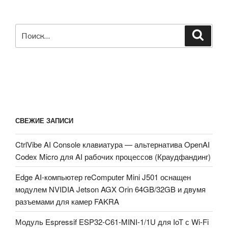
Искать:
Поиск
СВЕЖИЕ ЗАПИСИ
CtrlVibe AI Console клавиатура — альтернатива OpenAI
Codex Micro для AI рабочих процессов (Краудфандинг)
Edge AI-компьютер reComputer Mini J501 оснащен
модулем NVIDIA Jetson AGX Orin 64GB/32GB и двумя
разъемами для камер FAKRA
Модуль Espressif ESP32-C61-MINI-1/1U для IoT с Wi-Fi