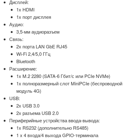
Дисплей:
1x HDMI
1х порт дисплея
Аудио:
3,5-мм аудиоразъем
Связь:
2х порта LAN GbE RJ45
Wi-Fi 2,4/5,0 ГГц
Bluetooth
Расширение:
1x M.2 2280 (SATA-6 Гбит/с или PCIe NVMe)
1x полноразмерный слот MiniPCIe (беспроводной
модуль 4G)
USB:
2x USB 3.0
2х разъема USB 2.0
Периферийные устройства ввода-вывода:
1x RS232 (дополнительно RS485)
1 x 4 входа/4 выхода GPIO-терминала