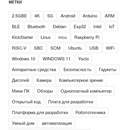
МЕТКИ
2.5GBE
4K
5G
Android
Arduino
ARM
BLE
Bluetooth
Debian
Esp32
Intel
IoT
KickStarter
Linux
mcu
Raspberry Pi
RISC-V
SBC
SOM
Ubuntu
USB
WiFi
Windows 10
WINDOWS 11
Yocto
Аппаратные средства
Безопасность
Гаджеты
Дисплей
Камера
Компьютерное зрение
Мини ПК
Обзоры
Одноплатный компьютер
Открытый код
Плата для разработки
Платформа для разработки
Робототехника
Умный дом
автоматизация