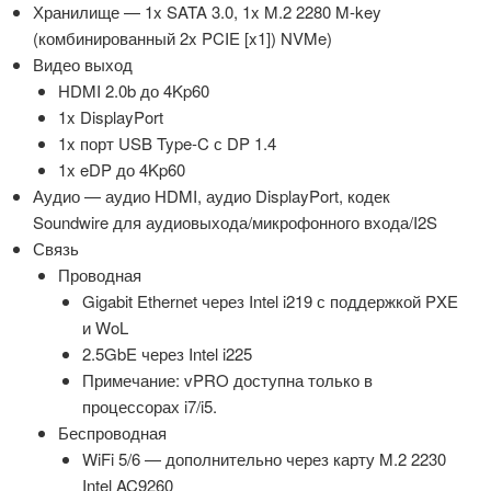
Хранилище — 1x SATA 3.0, 1x M.2 2280 M-key
(комбинированный 2x PCIE [x1]) NVMe)
Видео выход
HDMI 2.0b до 4Kp60
1x DisplayPort
1x порт USB Type-C с DP 1.4
1x eDP до 4Kp60
Аудио — аудио HDMI, аудио DisplayPort, кодек
Soundwire для аудиовыхода/микрофонного входа/I2S
Связь
Проводная
Gigabit Ethernet через Intel i219 с поддержкой PXE
и ​​WoL
2.5GbE через Intel i225
Примечание: vPRO доступна только в
процессорах i7/i5.
Беспроводная
WiFi 5/6 — дополнительно через карту M.2 2230
Intel AC9260