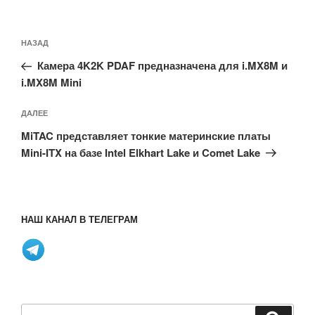
Навигация
Предыдущая
НАЗАД
по
запись:
записям
Камера 4K2K PDAF предназначена для i.MX8M и
i.MX8M Mini
Следующая
ДАЛЕЕ
запись
MiTAC представляет тонкие материнские платы
Mini-ITX на базе Intel Elkhart Lake и Comet Lake
НАШ КАНАЛ В ТЕЛЕГРАМ
Искать: