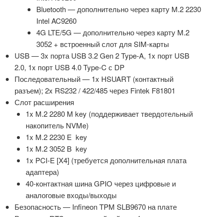
Bluetooth — дополнительно через карту M.2 2230
Intel AC9260
4G LTE/5G — дополнительно через карту M.2
3052 + встроенный слот для SIM-карты
USB — 3x порта USB 3.2 Gen 2 Type-A, 1x порт USB
2.0, 1x порт USB 4.0 Type-C с DP
Последовательный — 1x HSUART (контактный
разъем); 2x RS232 / 422/485 через Fintek F81801
Слот расширения
1x M.2 2280 M key (поддерживает твердотельный
накопитель NVMe)
1x M.2 2230 E key
1x M.2 3052 B key
1x PCI-E [X4] (требуется дополнительная плата
адаптера)
40-контактная шина GPIO через цифровые и
аналоговые входы/выходы
Безопасность — Infineon TPM SLB9670 на плате