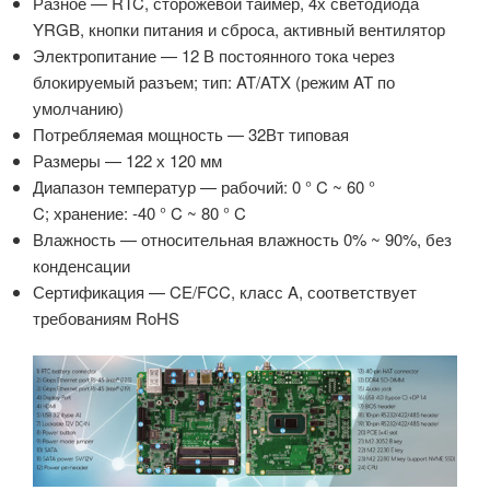
Разное — RTC, сторожевой таймер, 4х светодиода
YRGB, кнопки питания и сброса, активный вентилятор
Электропитание — 12 В постоянного тока через
блокируемый разъем; тип: AT/ATX (режим AT по
умолчанию)
Потребляемая мощность — 32Вт типовая
Размеры — 122 х 120 мм
Диапазон температур — рабочий: 0 ° C ~ 60 °
C; хранение: -40 ° C ~ 80 ° C
Влажность — относительная влажность 0% ~ 90%, без
конденсации
Сертификация — CE/FCC, класс A, соответствует
требованиям RoHS