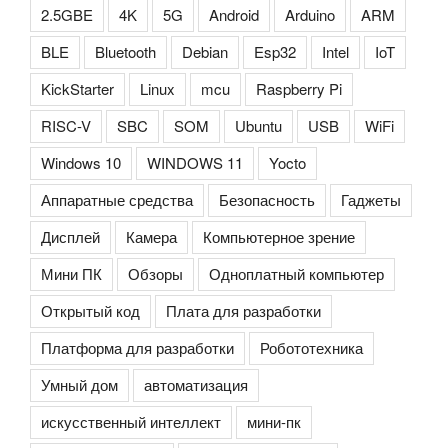
2.5GBE
4K
5G
Android
Arduino
ARM
BLE
Bluetooth
Debian
Esp32
Intel
IoT
KickStarter
Linux
mcu
Raspberry Pi
RISC-V
SBC
SOM
Ubuntu
USB
WiFi
Windows 10
WINDOWS 11
Yocto
Аппаратные средства
Безопасность
Гаджеты
Дисплей
Камера
Компьютерное зрение
Мини ПК
Обзоры
Одноплатный компьютер
Открытый код
Плата для разработки
Платформа для разработки
Робототехника
Умный дом
автоматизация
искусственный интеллект
мини-пк