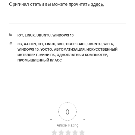
Оригинал статьи вы можете прочитать
здесь.
РУБРИКИ
IOT
,
LINUX
,
UBUNTU
,
WINDOWS 10
МЕТКИ
5G
,
AAEON
,
IOT
,
LINUX
,
SBC
,
TIGER LAKE
,
UBUNTU
,
WIFI 6
,
WINDOWS 10
,
YOCTO
,
АВТОМАТИЗАЦИЯ
,
ИСКУССТВЕННЫЙ
ИНТЕЛЛЕКТ
,
МИНИ ПК
,
ОДНОПЛАТНЫЙ КОМПЬЮТЕР
,
ПРОМЫШЛЕННЫЙ КЛАСС
0
Article Rating