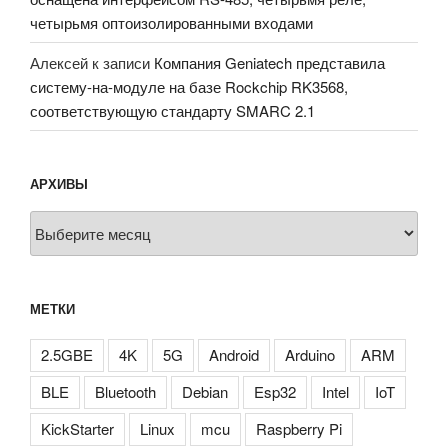
четырьмя оптоизолированными входами
Алексей
к записи
Компания Geniatech представила
систему-на-модуле на базе Rockchip RK3568,
соответствующую стандарту SMARC 2.1
АРХИВЫ
Архивы
МЕТКИ
2.5GBE
4K
5G
Android
Arduino
ARM
BLE
Bluetooth
Debian
Esp32
Intel
IoT
KickStarter
Linux
mcu
Raspberry Pi