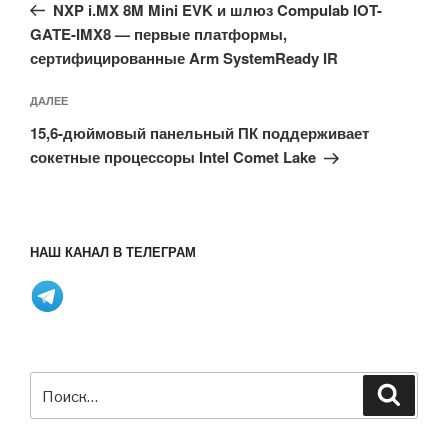
запись:
записям
NXP i.MX 8M Mini EVK и шлюз Compulab IOT-
GATE-IMX8 — первые платформы,
сертифицированные Arm SystemReady IR
Следующая
ДАЛЕЕ
запись
15,6-дюймовый панельный ПК поддерживает
сокетные процессоры Intel Comet Lake
НАШ КАНАЛ В ТЕЛЕГРАМ
Искать:
Поиск