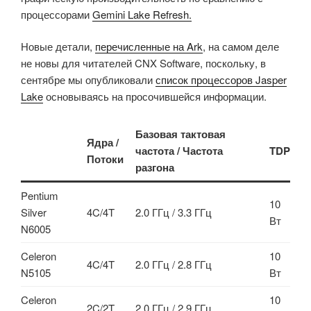
процессорами
Gemini Lake Refresh.
Новые детали,
перечисленные на Ark
, на самом деле
не новы для читателей CNX Software, поскольку, в
сентябре мы опубликовали
список процессоров Jasper
Lake
основываясь на просочившейся информации.
Базовая тактовая
Ядра /
частота / Частота
TDP
Потоки
разгона
Pentium
10
Silver
4C/4T
2.0 ГГц / 3.3 ГГц
Вт
N6005
Celeron
10
4C/4T
2.0 ГГц / 2.8 ГГц
N5105
Вт
Celeron
10
2C/2T
2.0 ГГц / 2.9 ГГц