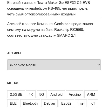
Евгений
к записи
Плата Maker Go ESP32-C5-EVB
оснащена интерфейсом RS-485, четырьмя реле,
четырьмя оптоизолированными входами
Алексей
к записи
Компания Geniatech представила
систему-на-модуле на базе Rockchip RK3568,
соответствующую стандарту SMARC 2.1
АРХИВЫ
Архивы
МЕТКИ
2.5GBE
4K
5G
Android
Arduino
ARM
BLE
Bluetooth
Debian
Esp32
Intel
IoT