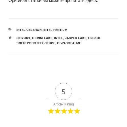
Оригинал статьи вы можете прочитать
здесь.
РУБРИКИ
INTEL CELERON
,
INTEL PENTIUM
МЕТКИ
CES 2021
,
GEMINI LAKE
,
INTEL
,
JASPER LAKE
,
НИЗКОЕ
ЭЛЕКТРОПОТРЕБЛЕНИЕ
,
ОБРАЗОВАНИЕ
5
Article Rating