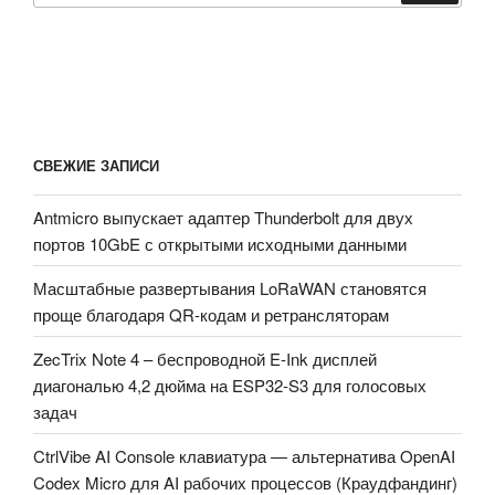
СВЕЖИЕ ЗАПИСИ
Antmicro выпускает адаптер Thunderbolt для двух
портов 10GbE с открытыми исходными данными
Масштабные развертывания LoRaWAN становятся
проще благодаря QR-кодам и ретрансляторам
ZecTrix Note 4 – беспроводной E-Ink дисплей
диагональю 4,2 дюйма на ESP32-S3 для голосовых
задач
CtrlVibe AI Console клавиатура — альтернатива OpenAI
Codex Micro для AI рабочих процессов (Краудфандинг)