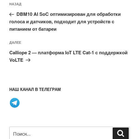
Предыдущая
НАЗАД
по
запись:
записям
DBM10 AI SoC оптимизирован для обработки
голоса и датчиков, подходит для устройств с
питанием от батареи
Следующая
ДАЛЕЕ
запись
Calliope 2 — платформа IoT LTE Cat-1 с поддержкой
VoLTE
НАШ КАНАЛ В ТЕЛЕГРАМ
Искать:
Поиск