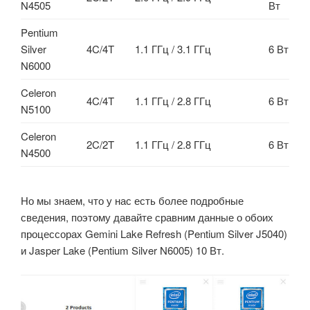
N4505
Вт
Pentium
Silver
4C/4T
1.1 ГГц / 3.1 ГГц
6 Вт
N6000
Celeron
4C/4T
1.1 ГГц / 2.8 ГГц
6 Вт
N5100
Celeron
2C/2T
1.1 ГГц / 2.8 ГГц
6 Вт
N4500
Но мы знаем, что у нас есть более подробные
сведения, поэтому давайте сравним данные о обоих
процессорах Gemini Lake Refresh (Pentium Silver J5040)
и Jasper Lake (Pentium Silver N6005) 10 Вт.