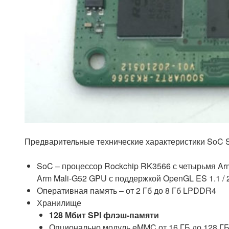
Предварительные технические характеристики SoC 
SoC – процессор Rockchip RK3566 с четырьмя Arm
Arm Mali-G52 GPU с поддержкой OpenGL ES 1.1 / 2.0
Оперативная память – от 2 Гб до 8 Гб LPDDR4
Хранилище
128 Мбит SPI флэш-памяти
Опционально модуль eMMC от 16 ГБ до 128 ГБ