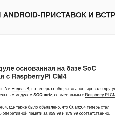
И ANDROID-ПРИСТАВОК И ВС
дуле основанная на базе SoC
я с RaspberryPi CM4
ь A и
модель B
, но теперь сообщество анонсировало другу
тельным модулем
SOQuartz
, совместимым с
Raspberry Pi C
64, где также было объявлено, что Quartz64 теперь стал
 Гб оперативной памяти
за $59.99 и $79.99 соответственно
.