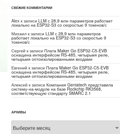
СВЕЖИЕ КОММЕНТАРИИ
Alex
к записи
LLM с 28,9 млн параметров работает
локально на ESP32-S3 со скоростью 9 токенов/с
Михаил
к записи
LLM с 28,9 млн параметров
работает локально на ESP32-S3 со скоростью 9
токенов/с
Сергей
к записи
Плата Maker Go ESP32-C5-EVB
оснащена интерфейсом RS-485, четырьмя реле,
четырьмя оптоизолированными входами
Евгений
к записи
Плата Maker Go ESP32-C5-EVB
оснащена интерфейсом RS-485, четырьмя реле,
четырьмя оптоизолированными входами
Алексей
к записи
Компания Geniatech представила
систему-на-модуле на базе Rockchip RK3568,
соответствующую стандарту SMARC 2.1
м
АРХИВЫ
Архивы