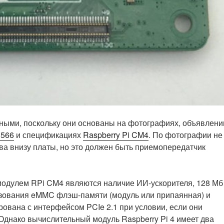
ными, поскольку они основаны на фотографиях, объявлени
3566
и спецификациях
Raspberry Pi CM4
. По фотографии не
ава внизу платы, но это должен быть приемопередатчик
одулем RPi CM4 являются наличие ИИ-ускорителя, 128 Мб
ьзования eMMC флэш-памяти (модуль или припаянная) и
ована с интерфейсом PCIe 2.1 при условии, если они
Однако вычислительный модуль Raspberry Pi 4 имеет два