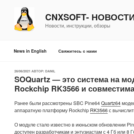
Перейти
к
CNXSOFT- НОВОСТ
содержимому
Новости, инструкции, обзоры
News in English
Свяжитесь с нами
ОПУБЛИКОВАНО
26/06/2021
АВТОР:
DANIL
SOQuartz — это система на мо
Rockchip RK3566 и совместима
Ранее были рассмотрены SBC Pine64
Quartz64
модел
аппаратную платформу Rockchip
RK3566
с вычисли
О модуле стало известно в июньском обновлении Pine
доступен разработчикам и энтузиастам с 4 Гб или 8