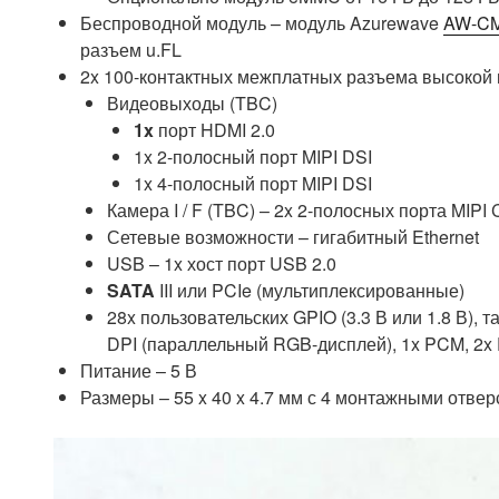
Беспроводной модуль – модуль Azurewave
AW-C
разъем u.FL
2x 100-контактных межплатных разъема высокой 
Видеовыходы (TBC)
1x
порт HDMI 2.0
1x 2-полосный порт MIPI DSI
1x 4-полосный порт MIPI DSI
Камера I / F (TBC) – 2x 2-полосных порта MIPI
Сетевые возможности – гигабитный Ethernet
USB – 1x хост порт USB 2.0
SATA
III или PCIe (мультиплексированные)
28x пользовательских GPIO (3.3 В или 1.8 В), 
DPI (параллельный RGB-дисплей), 1x PCM, 2
Питание – 5 В
Размеры – 55 x 40 x 4.7 мм с 4 монтажными отве