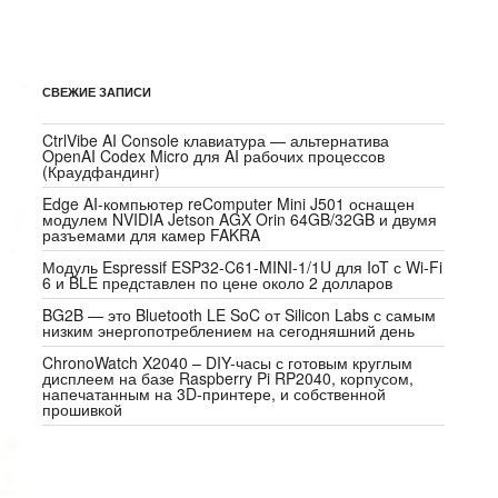
СВЕЖИЕ ЗАПИСИ
CtrlVibe AI Console клавиатура — альтернатива
OpenAI Codex Micro для AI рабочих процессов
(Краудфандинг)
Edge AI-компьютер reComputer Mini J501 оснащен
модулем NVIDIA Jetson AGX Orin 64GB/32GB и двумя
разъемами для камер FAKRA
Модуль Espressif ESP32-C61-MINI-1/1U для IoT с Wi-Fi
6 и BLE представлен по цене около 2 долларов
BG2B — это Bluetooth LE SoC от Silicon Labs с самым
низким энергопотреблением на сегодняшний день
ChronoWatch X2040 – DIY-часы с готовым круглым
дисплеем на базе Raspberry Pi RP2040, корпусом,
напечатанным на 3D-принтере, и собственной
прошивкой