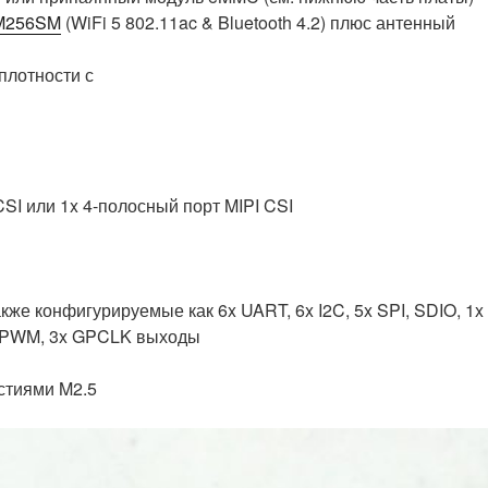
M256SM
(WiFi 5 802.11ac & Bluetooth 4.2) плюс антенный
плотности с
 CSI или 1x 4-полосный порт MIPI CSI
также конфигурируемые как 6x UART, 6x I2C, 5x SPI, SDIO, 1x
x PWM, 3x GPCLK выходы
рстиями M2.5