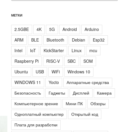
МЕТКИ
2.5GBE
4K
5G
Android
Arduino
ARM
BLE
Bluetooth
Debian
Esp32
Intel
IoT
KickStarter
Linux
mcu
Raspberry Pi
RISC-V
SBC
SOM
Ubuntu
USB
WiFi
Windows 10
WINDOWS 11
Yocto
Аппаратные средства
Безопасность
Гаджеты
Дисплей
Камера
Компьютерное зрение
Мини ПК
Обзоры
Одноплатный компьютер
Открытый код
Плата для разработки