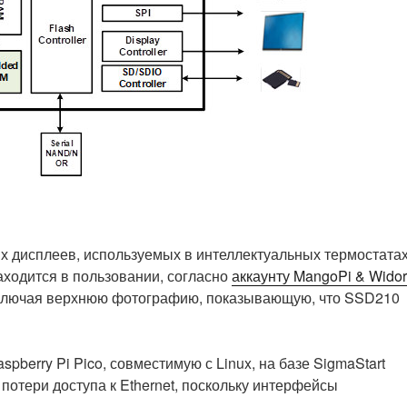
х дисплеев, используемых в интеллектуальных термостатах
аходится в пользовании, согласно
аккаунту MangoPi & Widor
, включая верхнюю фотографию, показывающую, что SSD210
pberry Pi Pico, совместимую с Linux, на базе SigmaStart
отери доступа к Ethernet, поскольку интерфейсы