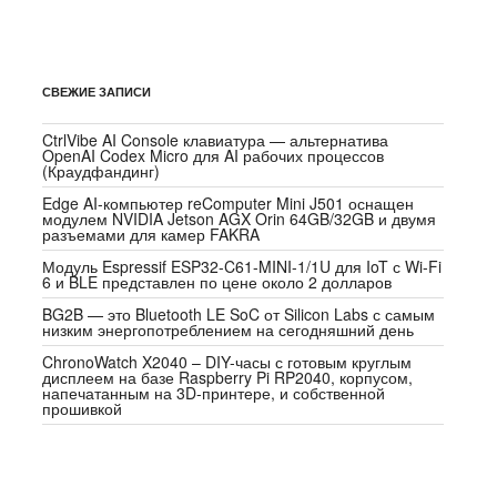
СВЕЖИЕ ЗАПИСИ
CtrlVibe AI Console клавиатура — альтернатива
OpenAI Codex Micro для AI рабочих процессов
(Краудфандинг)
Edge AI-компьютер reComputer Mini J501 оснащен
модулем NVIDIA Jetson AGX Orin 64GB/32GB и двумя
разъемами для камер FAKRA
Модуль Espressif ESP32-C61-MINI-1/1U для IoT с Wi-Fi
6 и BLE представлен по цене около 2 долларов
BG2B — это Bluetooth LE SoC от Silicon Labs с самым
низким энергопотреблением на сегодняшний день
ChronoWatch X2040 – DIY-часы с готовым круглым
дисплеем на базе Raspberry Pi RP2040, корпусом,
напечатанным на 3D-принтере, и собственной
прошивкой