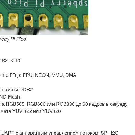
rry Pi Pico
r SSD210:
до 1,0 ГГц с FPU, NEON, MMU, DMA
й памяти DDR2
ND Flash
а RGB565, RGB666 или RGB888 до 60 кадров в секунду.
рмата YUV 422 или YUV420
UART с аппаратным управлением потоком, SPI, I2C