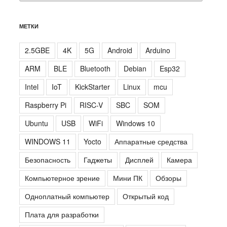
МЕТКИ
2.5GBE
4K
5G
Android
Arduino
ARM
BLE
Bluetooth
Debian
Esp32
Intel
IoT
KickStarter
Linux
mcu
Raspberry Pi
RISC-V
SBC
SOM
Ubuntu
USB
WiFi
Windows 10
WINDOWS 11
Yocto
Аппаратные средства
Безопасность
Гаджеты
Дисплей
Камера
Компьютерное зрение
Мини ПК
Обзоры
Одноплатный компьютер
Открытый код
Плата для разработки