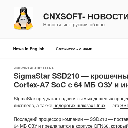
Перейти
к
CNXSOFT- НОВОСТ
содержимому
Новости, инструкции, обзоры
News in English
Свяжитесь с нами
ОПУБЛИКОВАНО
20/03/2021
АВТОР:
ELENA
SigmaStar SSD210 — крошечны
Cortex-A7 SoC с 64 МБ ОЗУ и
SigmaStar предлагает одни из самых дешевых проце
дисплеев, а также
недорогих шлюзах Linux
— это
SS
Последний процессор компании — SSD210 — поставляе
64 МБ ОЗУ и предлагается в корпусе QFN68, который