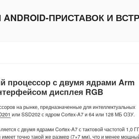
И ANDROID-ПРИСТАВОК И ВС
й процессор с двумя ядрами Arm
 интерфейсом дисплея RGB
ссоров на рынке, предназначенные для интеллектуальных
D201
или SSD202 с ядром Cortex-A7 и 64 или 128 МБ ОЗУ.
тся с двумя ядрами Cortex-A7 с тактовой частотой 1,0 ГГ
 имеет точно такой же размер (7×7 мм), что и менее мощны