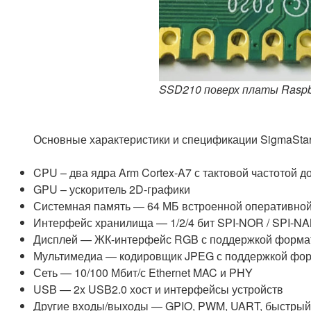
SSD210 поверх платы Raspbe
Основные характеристики и спецификации SigmaSta
CPU – два ядра Arm Cortex-A7 с тактовой частотой 
GPU – ускоритель 2D-графики
Системная память — 64 МБ встроенной оперативно
Интерфейс хранилища — 1/2/4 бит SPI-NOR / SPI-NA
Дисплей — ЖК-интерфейс RGB с поддержкой формат
Мультимедиа — кодировщик JPEG с поддержкой фо
Сеть — 10/100 Мбит/с Ethernet MAC и PHY
USB — 2x USB2.0 хост и интерфейсы устройств
Другие входы/выходы — GPIO, PWM, UART, быстрый 