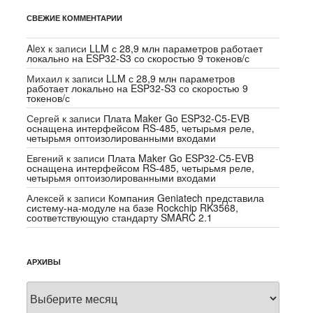
СВЕЖИЕ КОММЕНТАРИИ
Alex
к записи
LLM с 28,9 млн параметров работает
локально на ESP32-S3 со скоростью 9 токенов/с
Михаил
к записи
LLM с 28,9 млн параметров
работает локально на ESP32-S3 со скоростью 9
токенов/с
Сергей
к записи
Плата Maker Go ESP32-C5-EVB
оснащена интерфейсом RS-485, четырьмя реле,
четырьмя оптоизолированными входами
Евгений
к записи
Плата Maker Go ESP32-C5-EVB
оснащена интерфейсом RS-485, четырьмя реле,
четырьмя оптоизолированными входами
Алексей
к записи
Компания Geniatech представила
систему-на-модуле на базе Rockchip RK3568,
соответствующую стандарту SMARC 2.1
АРХИВЫ
Архивы