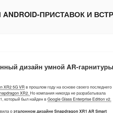
И ANDROID-ПРИСТАВОК И ВС
онный дизайн умной AR-гарнитур
on XR2 5G VR
в прошлом году на основе своего последнего
napdragon XR2.
Но компания никогда не разрабатывала
1, который был найден в
Google Glass Enterprise Edition v2.
явила о
эталонном дизайне
Snapdragon XR1 AR Smart