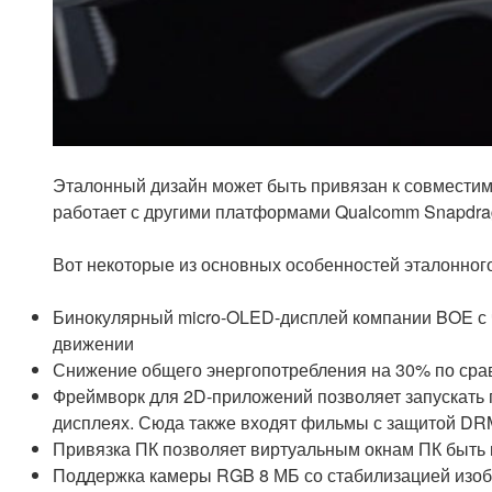
Эталонный дизайн может быть привязан к совместимо
работает с другими платформами Qualcomm Snapdra
Вот некоторые из основных особенностей эталонного
Бинокулярный micro-OLED-дисплей компании BOE с ч
движении
Снижение общего энергопотребления на 30% по сра
Фреймворк для 2D-приложений позволяет запускать
дисплеях. Сюда также входят фильмы с защитой DR
Привязка ПК позволяет виртуальным окнам ПК быть 
Поддержка камеры RGB 8 МБ со стабилизацией изо