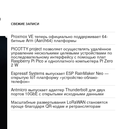
н
СВЕЖИЕ ЗАПИСИ
Proxmox VE теперь официально поддерживает 64-
битные Arm (Aarch64) платформы
PICOTTY project позволяет осуществлять удалённое
управление несколькими целевыми устройствами по
последовательному интерфейсу с помощью плат
Raspberry Pi Pico и одноплатного компьютера Pi Zero
2 W
Espressif Systems выпускает ESP RainMaker Neo —
открытую IoT-платформу «устройство-облако-
телефон»
Antmicro выпускает адаптер Thunderbolt для двух
портов 10GbE с открытыми исходными данными
Масштабные развертывания LoRaWAN становятся
проще благодаря QR-кодам и ретрансляторам