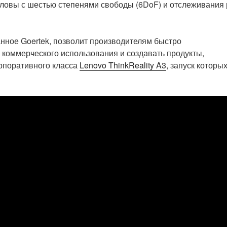
овы с шестью степенями свободы (6DoF) и отслеживания 
нное Goertek, позволит производителям быстро
 коммерческого использования и создавать продукты,
рпоративного класса
Lenovo ThinkReality A3
, запуск которы