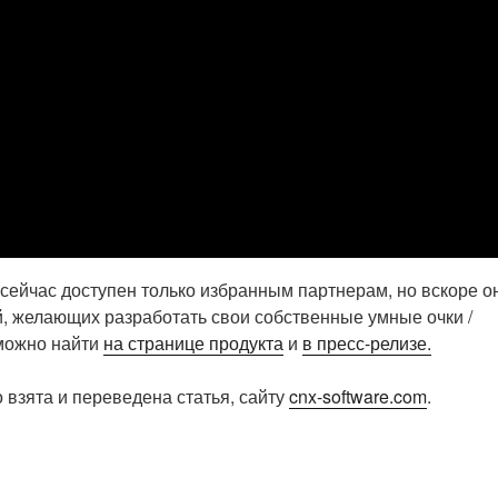
сейчас доступен только избранным партнерам, но вскоре о
й, желающих разработать свои собственные умные очки /
можно найти
на странице продукта
и
в пресс-релизе.
 взята и переведена статья, сайту
cnx-software.com
.