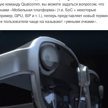
ую команду Qualcomm, вы можете задаться вопросом, что
инами «Мобильная платформа» (т.е. SoC + некоторые
имер, GPU, ISP и т. l.), nеперь представляет новый терми
ные пользователи чаще на называют «умными очками».