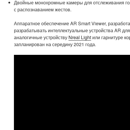
Двойные монохромные камеры для отслеживания гол
с распознаванием жестов.
Аппаратное обеспечение AR Smart Viewer, разработа
разрабатывать интеллектуальные устройства AR для
аналогичные устройству
Nreal Light
или гарнитуре ко
запланирован на середину 2021 года.