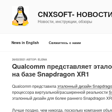
Перейти
к
CNXSOFT- НОВОСТ
содержимому
Новости, инструкции, обзоры
News in English
Свяжитесь с нами
ОПУБЛИКОВАНО
26/02/2021
АВТОР:
ELENA
Qualcomm представляет этал
на базе Snapdragon XR1
Qualcomm представила
эталонный дизайн Snapdrag
процессора виртуальной/расширенной реальности
S
эталонный дизайн для более раннего Snapdragon XR
Лучше поздно, чем никогда, поскольку компания объ