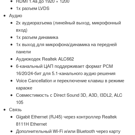
HDMI 1.4a до 1920 × 1200
1x разъем LVDS
Аудио
2x аудиоразъема (линейный выход, микрофонный
вход)
1x разъем динамика
1x выход для микрофона/динамика на передней
панели
Аудиокодек Realtek ALC662
6-канальный ЦАП поддерживает формат PCM
16/20/24-бит для 5.1-канального аудио решения
Voice Cancellation и переключение клавиш в режиме
караоке
Совместимость с Direct Sound 3D, A3D, I3DL2, ALC
105
Связь
Gigabit Ethernet (RJ45) через контроллер Realtek
8111H Ethernet
Дополнительный Wi-Fi и/или Bluetooth через карту