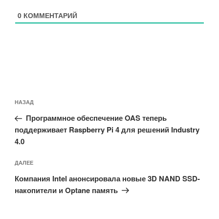
0
КОММЕНТАРИЙ
Навигация
Предыдущая
НАЗАД
по
запись:
записям
Программное обеспечение OAS теперь
поддерживает Raspberry Pi 4 для решений Industry
4.0
Следующая
ДАЛЕЕ
запись
Компания Intel анонсировала новые 3D NAND SSD-
накопители и Optane память