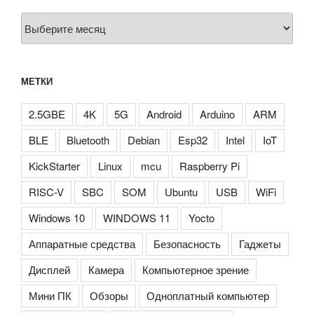
Архивы
МЕТКИ
2.5GBE
4K
5G
Android
Arduino
ARM
BLE
Bluetooth
Debian
Esp32
Intel
IoT
KickStarter
Linux
mcu
Raspberry Pi
RISC-V
SBC
SOM
Ubuntu
USB
WiFi
Windows 10
WINDOWS 11
Yocto
Аппаратные средства
Безопасность
Гаджеты
Дисплей
Камера
Компьютерное зрение
Мини ПК
Обзоры
Одноплатный компьютер