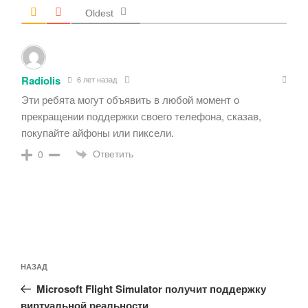
Oldest
Radiolis
6 лет назад
Эти ребята могут объявить в любой момент о
прекращении поддержки своего телефона, сказав,
покупайте айфоны или пиксели.
Ответить
0
Навигация
Предыдущая
НАЗАД
по
запись:
записям
Microsoft Flight Simulator получит поддержку
виртуальной реальности