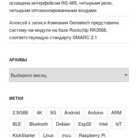
оснащена интерфейсом RS-485, четырьмя реле,
четырьмя оптоизолированными входами
Алексей
к записи
Компания Geniatech представила
систему-на-модуле на базе Rockchip RK3568,
соответствующую стандарту SMARC 2.1
АРХИВЫ
Архивы
МЕТКИ
2.5GBE
4K
5G
Android
Arduino
ARM
BLE
Bluetooth
Debian
Esp32
Intel
IoT
KickStarter
Linux
mcu
Raspberry Pi