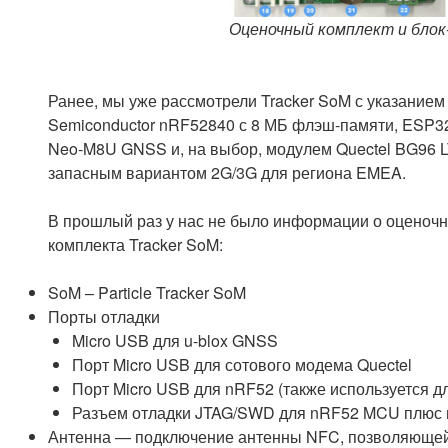
Оценочный комплект и блок-
Ранее, мы уже рассмотрели Tracker SoM с указанием
Semiconductor nRF52840 с 8 МБ флэш-памяти, ESP32
Neo-M8U GNSS и, на выбор, модулем Quectel BG96 
запасным вариантом 2G/3G для региона EMEA.
В прошлый раз у нас не было информации о оценочн
комплекта Tracker SoM:
SoM – Particle Tracker SoM
Порты отладки
Micro USB для u-blox GNSS
Порт Micro USB для сотового модема Quectel
Порт Micro USB для nRF52 (также используется д
Разъем отладки JTAG/SWD для nRF52 MCU плюс 
Антенна — подключение антенны NFC, позволяющей