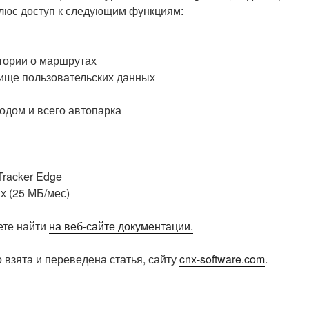
люс доступ к следующим функциям:
тории о маршрутах
ище пользовательских данных
одом и всего автопарка
и
racker Edge
 (25 МБ/мес)
ете найти
на веб-сайте документации.
 взята и переведена статья, сайту
cnx-software.com
.