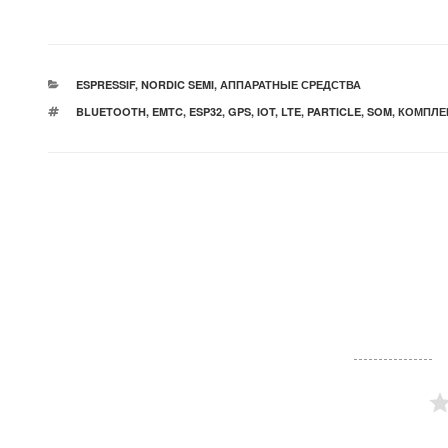
РУБРИКИ
ESPRESSIF
,
NORDIC SEMI
,
АППАРАТНЫЕ СРЕДСТВА
МЕТКИ
BLUETOOTH
,
EMTC
,
ESP32
,
GPS
,
IOT
,
LTE
,
PARTICLE
,
SOM
,
КОМПЛЕ