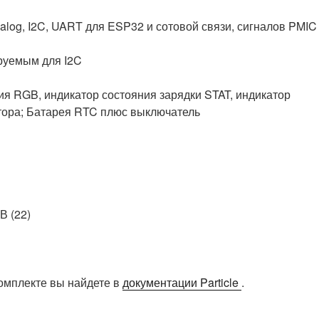
alog, I2C, UART для ESP32 и сотовой связи, сигналов PMIC 
руемым для I2C
я RGB, индикатор состояния зарядки STAT, индикатор
тора; Батарея RTC плюс выключатель
В (22)
комплекте вы найдете в
документации Particle
.