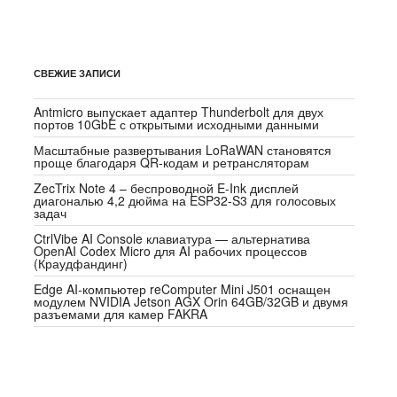
СВЕЖИЕ ЗАПИСИ
Antmicro выпускает адаптер Thunderbolt для двух
портов 10GbE с открытыми исходными данными
Масштабные развертывания LoRaWAN становятся
проще благодаря QR-кодам и ретрансляторам
ZecTrix Note 4 – беспроводной E-Ink дисплей
диагональю 4,2 дюйма на ESP32-S3 для голосовых
задач
CtrlVibe AI Console клавиатура — альтернатива
OpenAI Codex Micro для AI рабочих процессов
(Краудфандинг)
Edge AI-компьютер reComputer Mini J501 оснащен
модулем NVIDIA Jetson AGX Orin 64GB/32GB и двумя
разъемами для камер FAKRA