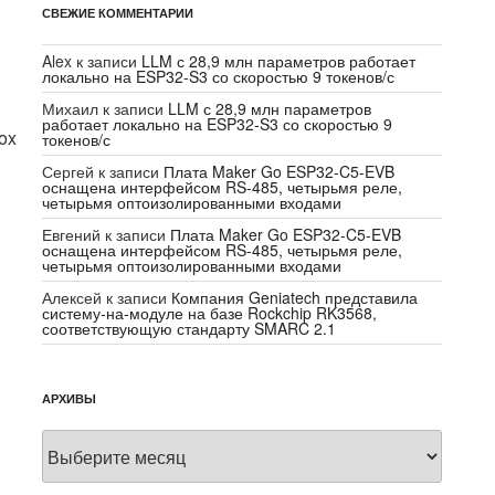
СВЕЖИЕ КОММЕНТАРИИ
Alex
к записи
LLM с 28,9 млн параметров работает
локально на ESP32-S3 со скоростью 9 токенов/с
Михаил
к записи
LLM с 28,9 млн параметров
работает локально на ESP32-S3 со скоростью 9
ox
токенов/с
Сергей
к записи
Плата Maker Go ESP32-C5-EVB
оснащена интерфейсом RS-485, четырьмя реле,
четырьмя оптоизолированными входами
Евгений
к записи
Плата Maker Go ESP32-C5-EVB
оснащена интерфейсом RS-485, четырьмя реле,
четырьмя оптоизолированными входами
Алексей
к записи
Компания Geniatech представила
систему-на-модуле на базе Rockchip RK3568,
соответствующую стандарту SMARC 2.1
АРХИВЫ
Архивы