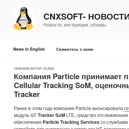
Перейти
к
CNXSOFT- НОВОСТ
содержимому
Новости, инструкции, обзоры
News in English
Свяжитесь с нами
ОПУБЛИКОВАНО
19/06/2020
АВТОР:
ELENA
Компания Particle принимает 
Cellular Tracking SoM, оценоч
Tracker
Ранее в этом году компания Particle анонсировала
го
модуль IoT
Tracker SoM
LTE, средство отслеживания
обеспечения
Particle Tracking Services
со службами 
устройств для интеграции с готовыми IoT-датчиками