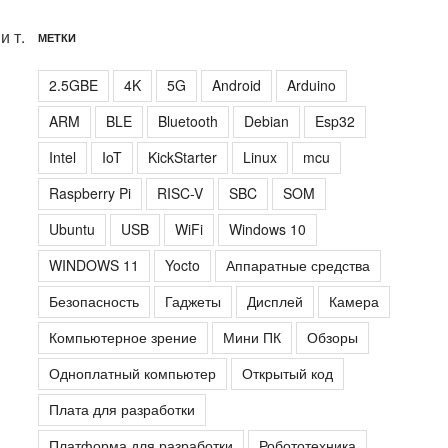
и т.
МЕТКИ
2.5GBE
4K
5G
Android
Arduino
ARM
BLE
Bluetooth
Debian
Esp32
Intel
IoT
KickStarter
Linux
mcu
Raspberry Pi
RISC-V
SBC
SOM
Ubuntu
USB
WiFi
Windows 10
WINDOWS 11
Yocto
Аппаратные средства
Безопасность
Гаджеты
Дисплей
Камера
Компьютерное зрение
Мини ПК
Обзоры
Одноплатный компьютер
Открытый код
Плата для разработки
Платформа для разработки
Робототехника