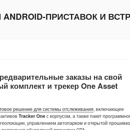
И ANDROID-ПРИСТАВОК И ВС
предварительные заказы на свой
ный комплект и трекер One Asset
товое решение для системы отслеживания
, включающее
 активов
Tracker One
с корпусом, а также пакет программно
геолокации, управлением автопарком и открытой прошивк
 и включения обновлений прошивки OTA.