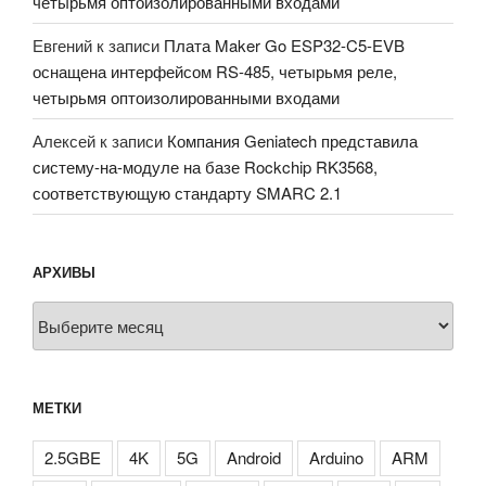
четырьмя оптоизолированными входами
Евгений
к записи
Плата Maker Go ESP32-C5-EVB
оснащена интерфейсом RS-485, четырьмя реле,
четырьмя оптоизолированными входами
Алексей
к записи
Компания Geniatech представила
систему-на-модуле на базе Rockchip RK3568,
соответствующую стандарту SMARC 2.1
АРХИВЫ
Архивы
МЕТКИ
2.5GBE
4K
5G
Android
Arduino
ARM