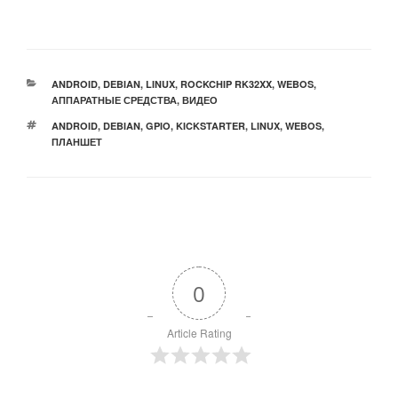
РУБРИКИ
ANDROID
,
DEBIAN
,
LINUX
,
ROCKCHIP RK32XX
,
WEBOS
,
АППАРАТНЫЕ СРЕДСТВА
,
ВИДЕО
МЕТКИ
ANDROID
,
DEBIAN
,
GPIO
,
KICKSTARTER
,
LINUX
,
WEBOS
,
ПЛАНШЕТ
0
Article Rating