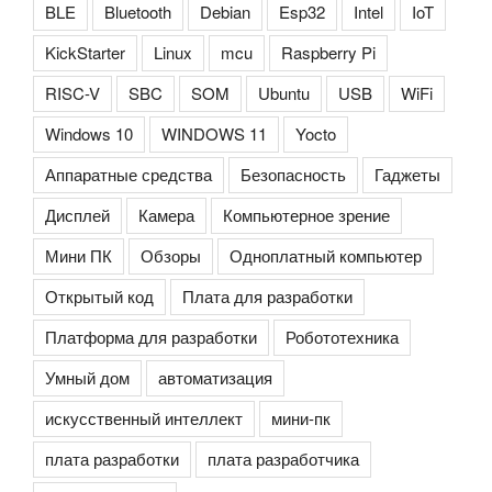
BLE
Bluetooth
Debian
Esp32
Intel
IoT
KickStarter
Linux
mcu
Raspberry Pi
RISC-V
SBC
SOM
Ubuntu
USB
WiFi
Windows 10
WINDOWS 11
Yocto
Аппаратные средства
Безопасность
Гаджеты
Дисплей
Камера
Компьютерное зрение
Мини ПК
Обзоры
Одноплатный компьютер
Открытый код
Плата для разработки
Платформа для разработки
Робототехника
Умный дом
автоматизация
искусственный интеллект
мини-пк
плата разработки
плата разработчика