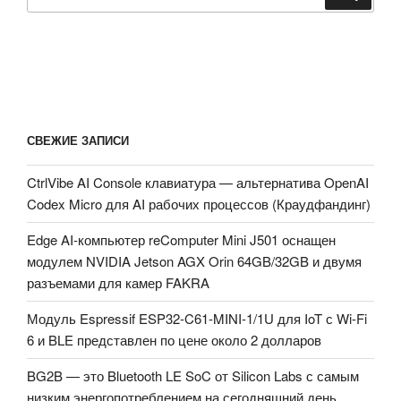
СВЕЖИЕ ЗАПИСИ
CtrlVibe AI Console клавиатура — альтернатива OpenAI
Codex Micro для AI рабочих процессов (Краудфандинг)
Edge AI-компьютер reComputer Mini J501 оснащен
модулем NVIDIA Jetson AGX Orin 64GB/32GB и двумя
разъемами для камер FAKRA
Модуль Espressif ESP32-C61-MINI-1/1U для IoT с Wi-Fi
6 и BLE представлен по цене около 2 долларов
BG2B — это Bluetooth LE SoC от Silicon Labs с самым
низким энергопотреблением на сегодняшний день