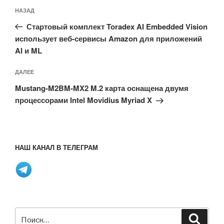
Навигация
Предыдущая
НАЗАД
по
запись:
записям
Стартовый комплект Toradex AI Embedded Vision
использует веб-сервисы Amazon для приложений
AI и ML
Следующая
ДАЛЕЕ
запись
Mustang-M2BM-MX2 M.2 карта оснащена двумя
процессорами Intel Movidius Myriad X
НАШ КАНАЛ В ТЕЛЕГРАМ
Искать:
Поиск