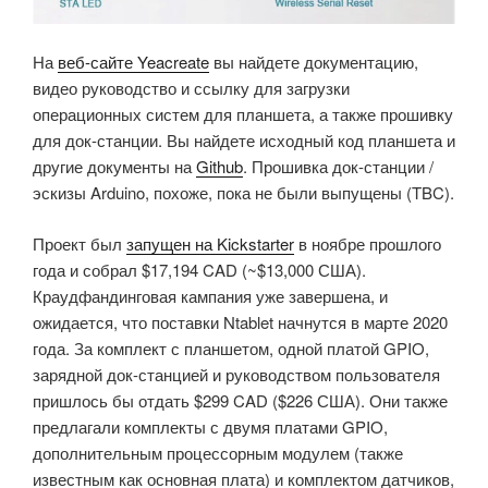
На
веб-сайте Yeacreate
вы найдете документацию,
видео руководство и ссылку для загрузки
операционных систем для планшета, а также прошивку
для док-станции. Вы найдете исходный код планшета и
другие документы на
Github
. Прошивка док-станции /
эскизы Arduino, похоже, пока не были выпущены (TBC).
Проект был
запущен на Kickstarter
в ноябре прошлого
года и собрал $17,194 CAD
(~$13,000 США).
Краудфандинговая кампания уже завершена, и
ожидается, что поставки Ntablet начнутся в марте 2020
года. За комплект с планшетом, одной платой GPIO,
зарядной док-станцией и руководством пользователя
пришлось бы отдать $299 CAD ($226 США). Они также
предлагали комплекты с двумя платами GPIO,
дополнительным процессорным модулем (также
известным как основная плата) и комплектом датчиков,