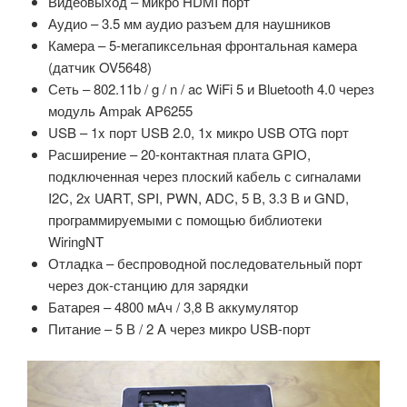
Видеовыход – микро HDMI порт
Аудио – 3.5 мм аудио разъем для наушников
Камера – 5-мегапиксельная фронтальная камера
(датчик OV5648)
Сеть – 802.11b / g / n / ac WiFi 5 и Bluetooth 4.0 через
модуль Ampak AP6255
USB – 1x порт USB 2.0, 1x микро USB OTG порт
Расширение – 20-контактная плата GPIO,
подключенная через плоский кабель с сигналами
I2C, 2x UART, SPI, PWN, ADC, 5 В, 3.3 В и GND,
программируемыми с помощью библиотеки
WiringNT
Отладка – беспроводной последовательный порт
через док-станцию для зарядки
Батарея – 4800 мАч / 3,8 В аккумулятор
Питание – 5 В / 2 A через микро USB-порт