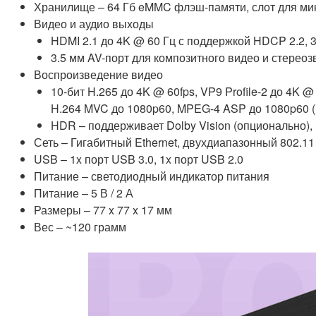
Хранилище – 64 Гб eMMC флэш-памяти, слот для ми
Видео и аудио выходы
HDMI 2.1 до 4K @ 60 Гц с поддержкой HDCP 2.2, 
3.5 мм AV-порт для композитного видео и стереоз
Воспроизведение видео
10-бит H.265 до 4K @ 60fps, VP9 Profile-2 до 4K @
H.264 MVC до 1080p60, MPEG-4 ASP до 1080p60 (IS
HDR – п
оддерживает Dolby Vision (опционально)
Сеть – Гигабитный Ethernet, двухдиапазонный 802.11 b /
USB – 1x порт USB 3.0, 1x порт USB 2.0
Питание – светодиодный индикатор питания
Питание – 5 В / 2 А
Размеры – 77 x 77 x 17 мм
Вес – ~120 грамм