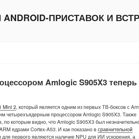
И ANDROID-ПРИСТАВОК И ВС
процессором Amlogic S905X3 теперь
 Mini 2
, который является одним из первых ТВ-боксов с Ar
шим четырехъядерным процессором Amlogic S905X3. Также
, по которым видно, что Amlogic S905X3 был незначительн
ARM ядрами Cortex-A53. И как показано в
сравнительной
 для первого являются наличие NPU для ИИ ускорения, а