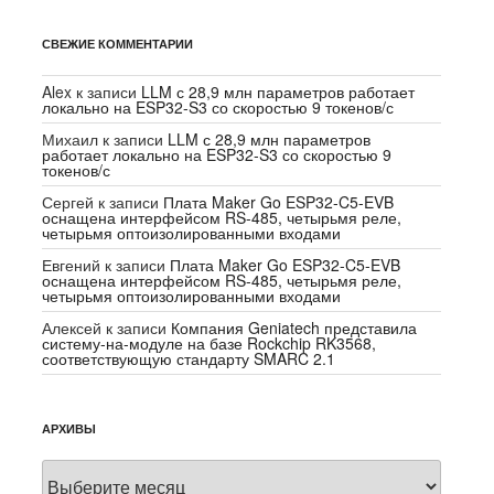
СВЕЖИЕ КОММЕНТАРИИ
Alex
к записи
LLM с 28,9 млн параметров работает
локально на ESP32-S3 со скоростью 9 токенов/с
Михаил
к записи
LLM с 28,9 млн параметров
работает локально на ESP32-S3 со скоростью 9
токенов/с
Сергей
к записи
Плата Maker Go ESP32-C5-EVB
оснащена интерфейсом RS-485, четырьмя реле,
четырьмя оптоизолированными входами
Евгений
к записи
Плата Maker Go ESP32-C5-EVB
оснащена интерфейсом RS-485, четырьмя реле,
четырьмя оптоизолированными входами
Алексей
к записи
Компания Geniatech представила
систему-на-модуле на базе Rockchip RK3568,
соответствующую стандарту SMARC 2.1
АРХИВЫ
Архивы