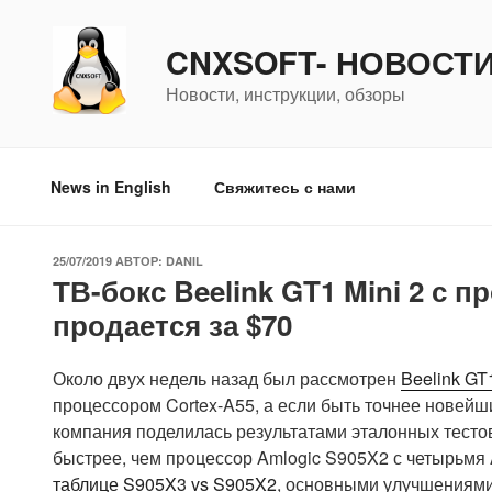
Перейти
к
CNXSOFT- НОВОСТ
содержимому
Новости, инструкции, обзоры
News in English
Свяжитесь с нами
ОПУБЛИКОВАНО
25/07/2019
АВТОР:
DANIL
ТВ-бокс Beelink GT1 Mini 2 с 
продается за $70
Около двух недель назад был рассмотрен
Beelink GT1
процессором Cortex-A55, а если быть точнее новей
компания поделилась результатами эталонных тестов
быстрее, чем процессор Amlogic S905X2 с четырьмя 
таблице S905X3 vs S905X2
, основными улучшениями