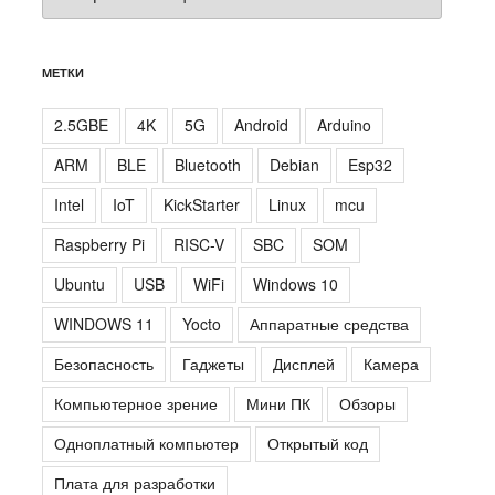
МЕТКИ
2.5GBE
4K
5G
Android
Arduino
ARM
BLE
Bluetooth
Debian
Esp32
Intel
IoT
KickStarter
Linux
mcu
Raspberry Pi
RISC-V
SBC
SOM
Ubuntu
USB
WiFi
Windows 10
WINDOWS 11
Yocto
Аппаратные средства
Безопасность
Гаджеты
Дисплей
Камера
Компьютерное зрение
Мини ПК
Обзоры
Одноплатный компьютер
Открытый код
Плата для разработки