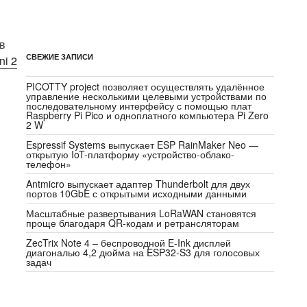
в
СВЕЖИЕ ЗАПИСИ
ni 2
PICOTTY project позволяет осуществлять удалённое
управление несколькими целевыми устройствами по
последовательному интерфейсу с помощью плат
Raspberry Pi Pico и одноплатного компьютера Pi Zero
2 W
Espressif Systems выпускает ESP RainMaker Neo —
открытую IoT-платформу «устройство-облако-
телефон»
Antmicro выпускает адаптер Thunderbolt для двух
портов 10GbE с открытыми исходными данными
Масштабные развертывания LoRaWAN становятся
проще благодаря QR-кодам и ретрансляторам
ZecTrix Note 4 – беспроводной E-Ink дисплей
диагональю 4,2 дюйма на ESP32-S3 для голосовых
задач