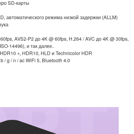
кро SD-карты
3D, автоматического режима низкой задержки (ALLM)
вука
 60fps, AVS2-P2 до 4K @ 60fps, H.264 / AVC до 4K @ 30fps,
O-14496), и так далее..
, HDR10 +, HDR10, HLD и Technicolor HDR
 g / n / ac WiFi 5, Bluetooth 4.0