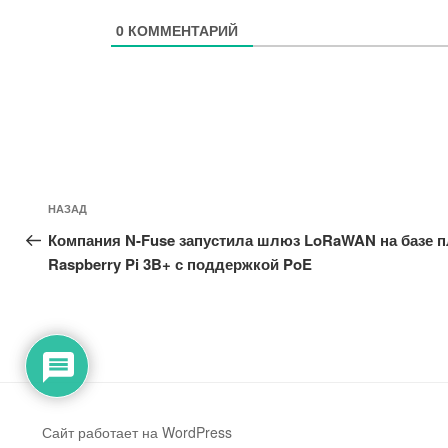
0
КОММЕНТАРИЙ
Навигация
Предыдущая
НАЗАД
по
запись:
Компания N-Fuse запустила шлюз LoRaWAN на базе 
записям
Raspberry Pi 3B+ с поддержкой PoE
Сайт работает на WordPress