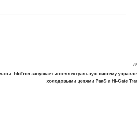
Д
платы
hIoTron запускает интеллектуальную систему управл
холодовыми цепями PaaS и Hi-Gate Tra