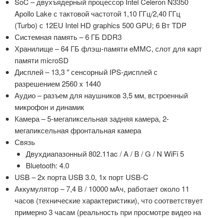
SoC – двухъядерный процессор Intel Celeron N3350
Apollo Lake с тактовой частотой 1,10 ГГц/2,40 ГГц
(Turbo) с 12EU Intel HD graphics 500 GPU;
6 Вт TDP
Системная память – 6 ГБ DDR3
Хранилище – 64 ГБ флэш-памяти eMMC, слот для карт
памяти microSD
Дисплей – 13,3 ″ сенсорный IPS-дисплей с
разрешением 2560 x 1440
Аудио – разъем для наушников 3,5 мм, встроенный
микрофон и динамик
Камера – 5-мегапиксельная задняя камера, 2-
мегапиксельная фронтальная камера
Связь
Двухдиапазонный 802.11ac / A / B / G / N WiFi 5
Bluetooth: 4.0
USB – 2х порта USB 3.0, 1х порт USB-C
Аккумулятор – 7,4 В / 10000 мАч, работает около 11
часов (технические характеристики), что соответствует
примерно 3 часам (реальность при просмотре видео на