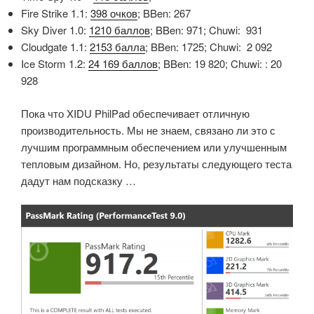
Fire Strike 1.1:
398 очков
;
BBen: 267
Sky Diver 1.0:
1210 баллов
;
BBen: 971;
Chuwi:
931
Cloudgate 1.1:
2153 балла
;
BBen: 1725;
Chuwi:
2 092
Ice Storm 1.2:
24 169 баллов
;
BBen: 19 820;
Chuwi:
: 20
928
Пока что XIDU PhilPad обеспечивает отличную
производительность.
Мы не знаем, связано ли это с
лучшим программным обеспечением или улучшенным
тепловым дизайном.
Но, результаты следующего теста
дадут нам подсказку …