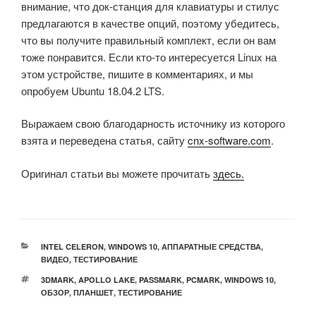
внимание, что док-станция для клавиатуры и стилус
предлагаются в качестве опций, поэтому убедитесь,
что вы получите правильный комплект, если он вам
тоже понравится.
Если кто-то интересуется Linux на
этом устройстве, пишите в комментариях, и мы
опробуем Ubuntu 18.04.2 LTS.
Выражаем свою благодарность источнику из которого
взята и переведена статья, сайту
cnx-software.com
.
Оригинал статьи вы можете прочитать
здесь.
РУБРИКИ
INTEL CELERON
,
WINDOWS 10
,
АППАРАТНЫЕ СРЕДСТВА
,
ВИДЕО
,
ТЕСТИРОВАНИЕ
МЕТКИ
3DMARK
,
APOLLO LAKE
,
PASSMARK
,
PCMARK
,
WINDOWS 10
,
ОБЗОР
,
ПЛАНШЕТ
,
ТЕСТИРОВАНИЕ