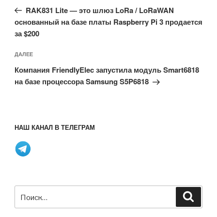
запись:
записям
RAK831 Lite — это шлюз LoRa / LoRaWAN
основанный на базе платы Raspberry Pi 3 продается
за $200
Следующая
ДАЛЕЕ
запись
Компания FriendlyElec запустила модуль Smart6818
на базе процессора Samsung S5P6818
НАШ КАНАЛ В ТЕЛЕГРАМ
Искать:
Поиск