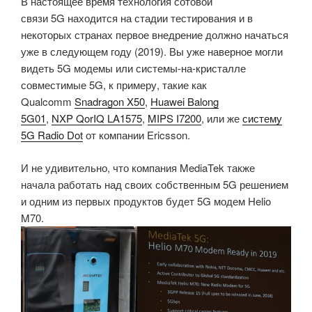
В настоящее время технология сотовой
связи 5G находится на стадии тестирования и в
некоторых странах первое внедрение должно начаться
уже в следующем году (2019). Вы уже наверное могли
видеть 5G модемы или системы-на-кристалле
совместимые 5G, к примеру, такие как
Qualcomm
Snadragon X50
,
Huawei Balong
5G01
,
NXP QorIQ LA1575
,
MIPS I7200
, или же
систему
5G Radio Dot
от компании Ericsson.
И не удивительно, что компания MediaTek также
начала работать над своих собственным 5G решением
и одним из первых продуктов будет 5G модем Helio
M70.