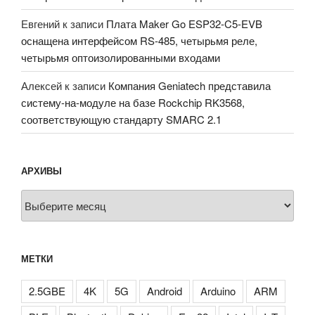
Евгений
к записи
Плата Maker Go ESP32-C5-EVB
оснащена интерфейсом RS-485, четырьмя реле,
четырьмя оптоизолированными входами
Алексей
к записи
Компания Geniatech представила
систему-на-модуле на базе Rockchip RK3568,
соответствующую стандарту SMARC 2.1
АРХИВЫ
Архивы
МЕТКИ
2.5GBE
4K
5G
Android
Arduino
ARM