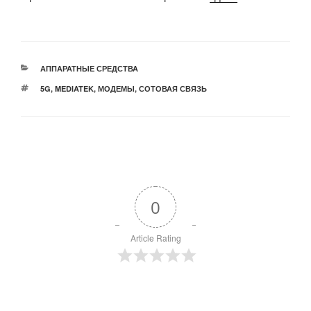
РУБРИКИ
АППАРАТНЫЕ СРЕДСТВА
МЕТКИ
5G
,
MEDIATEK
,
МОДЕМЫ
,
СОТОВАЯ СВЯЗЬ
0
Article Rating