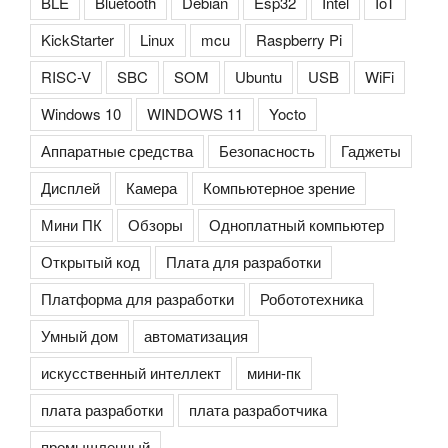
BLE
Bluetooth
Debian
Esp32
Intel
IoT
KickStarter
Linux
mcu
Raspberry Pi
RISC-V
SBC
SOM
Ubuntu
USB
WiFi
Windows 10
WINDOWS 11
Yocto
Аппаратные средства
Безопасность
Гаджеты
Дисплей
Камера
Компьютерное зрение
Мини ПК
Обзоры
Одноплатный компьютер
Открытый код
Плата для разработки
Платформа для разработки
Робототехника
Умный дом
автоматизация
искусственный интеллект
мини-пк
плата разработки
плата разработчика
промышленный