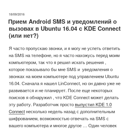
16.10
представлен
ОПУБЛИКОВАНО
18/09/2016
Прием Android SMS и уведомлений о
для
вызовах в Ubuntu 16.04 с KDE Connect
процессоров
(или нет?)
Intel
Bay
Я часто пропускаю звонки, и я могу не успеть ответить
Trail
на SMS на телефоне, но я часто нахожусь перед моим
и
компьютером, так что я решил искать решения ,
Cherry
которое показывало бы мне SMS и уведомления о
Trail.»
звонках на моем компьютере под управлением Ubuntu
16.04. Сначала я нашел LinConnect, но он давно уже не
развивается и не планирует. После еще некоторых
поисков я обнаружил , что KDE Connect может делать
эту работу. Разработчик просто
выпустил KDE 1.0
Connect
несколько недель назад с дополнительным
шифрованием, возможностью отвечать на SMS с
вашего компьютера и многое другое … Один человек