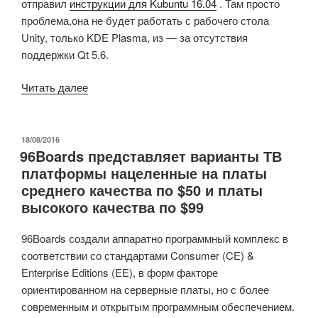
отправил
инструкции для Kubuntu 16.04
. Там просто
проблема,она не будет работать с рабочего стола
Unity, только KDE Plasma, из — за отсутствия
поддержки Qt 5.6.
«Прием
Читать далее
Android
SMS
и
ОПУБЛИКОВАНО
18/08/2016
96Boards представляет варианты ТВ
уведомлений
платформы нацеленные на платы
о
среднего качества по $50 и платы
вызовах
высокого качества по $99
в
Ubuntu
96Boards создали аппаратно программный комплекс в
16.04
соответствии со стандартами Consumer (CE) &
с
Enterprise Editions (EE), в форм факторе
KDE
ориентированном на серверные платы, но с более
Connect
современным и открытым программным обеспечением.
(или