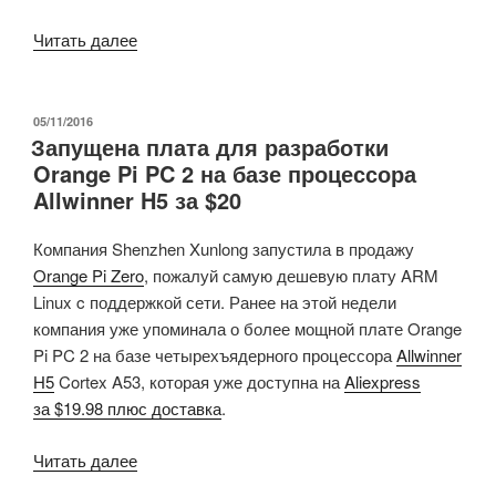
«Платформа
Читать далее
для
разработки
Banana
ОПУБЛИКОВАНО
05/11/2016
Запущена плата для разработки
Pi
Orange Pi PC 2 на базе процессора
M2
Allwinner H5 за $20
Ultra
Allwinner
Компания Shenzhen Xunlong запустила в продажу
R40
Orange Pi Zero
, пожалуй самую дешевую плату ARM
с
Linux c поддержкой сети. Ранее на этой недели
SATA
компания уже упоминала о более мощной плате Orange
&
Pi PC 2 на базе четырехъядерного процессора
Allwinner
GbE
H5
Cortex A53, которая уже доступна на
Aliexpress
продается
за $19.98 плюс доставка
.
по
$46»
«Запущена
Читать далее
плата