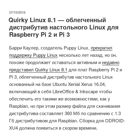
для
разработки
ОПУБЛИКОВАНО
27/10/2016
Quirky Linux 8.1 — облегченный
Orange
дистрибутив настольного Linux для
Pi
Raspberry Pi 2 и Pi 3
PC
2
Барри Каулер, создатель Puppy Linux,
прекратил
на
поддержку Puppy Linux
несколько лет назад, но он,
базе
похоже продолжает оставаться активным и
недавно
процессора
представил Quirky Linux 8.1
для плат Raspberry Pi 2 и
Allwinner
Pi 3, облегченный дистрибутив настольного Linux
H5
основанный на базе Ubuntu Xenial Xerus 16.04,
за
включающий в себя LibreOffice & Inkscape чтобы
$20»
обеспечить его такими же возможностями, как у
Raspbian, но при этом размер файла для скачивания
дистрибутива составляет 360 Мб по сравнению с 1.3
Гб дистрибутивом для Raspbian. Сборка для ODROID-
XU4 должна появиться в скором времени.