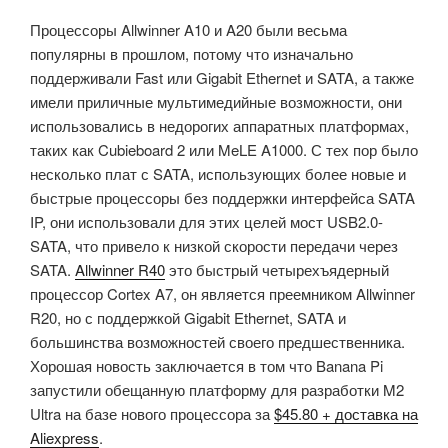
процессора
Процессоры Allwinner A10 и A20 были весьма
Amlogic
популярны в прошлом, потому что изначально
S905X
поддерживали Fast или Gigabit Ethernet и SATA, а также
с
имели приличные мультимедийные возможности, они
Android
использовались в недорогих аппаратных платформах,
и
таких как Cubieboard 2 или MeLE A1000. С тех пор было
Linux
несколько плат с SATA, использующих более новые и
за
быстрые процессоры без поддержки интерфейса SATA
$50
IP, они использовали для этих целей мост USB2.0-
и
SATA, что привело к низкой скорости передачи через
выше»
SATA.
Allwinner R40
это быстрый четырехъядерный
процессор Cortex A7, он является преемником Allwinner
R20, но с поддержкой Gigabit Ethernet, SATA и
большинства возможностей своего предшественника.
Хорошая новость заключается в том что Banana Pi
запустили обещанную платформу для разработки M2
Ultra на базе нового процессора за
$45.80 + доставка на
Aliexpress
.