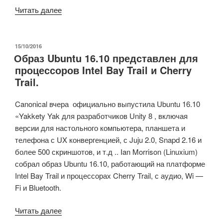
«Quirky
Читать далее
Linux
8.1
—
ОПУБЛИКОВАНО
15/10/2016
Образ Ubuntu 16.10 представлен для
облегченный
процессоров Intel Bay Trail и Cherry
дистрибутив
Trail.
настольного
Linux
Canonical вчера официально выпустила Ubuntu 16.10
для
«Yakkety Yak для разработчиков Unity 8 , включая
Raspberry
версии для настольного компьютера, планшета и
Pi
телефона с UX конвергенцией, с Juju 2.0, Snapd 2.16 и
2
более 500 скриншотов, и т.д .. Ian Morrison (Linuxium)
и
собрал образ Ubuntu 16.10, работающий на платформе
Pi
Intel Bay Trail и процессорах Cherry Trail, с аудио, Wi —
3»
Fi и Bluetooth.
«Образ
Читать далее
Ubuntu