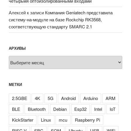
четырьмя оптоизолированными входами
Алексей
к записи
Компания Geniatech представила
систему-на-модуле на базе Rockchip RK3568,
соответствующую стандарту SMARC 2.1
АРХИВЫ
Архивы
МЕТКИ
2.5GBE
4K
5G
Android
Arduino
ARM
BLE
Bluetooth
Debian
Esp32
Intel
IoT
KickStarter
Linux
mcu
Raspberry Pi
RISC-V
SBC
SOM
Ubuntu
USB
WiFi