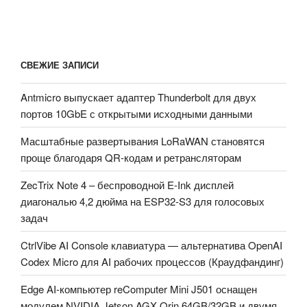
СВЕЖИЕ ЗАПИСИ
Antmicro выпускает адаптер Thunderbolt для двух
портов 10GbE с открытыми исходными данными
Масштабные развертывания LoRaWAN становятся
проще благодаря QR-кодам и ретрансляторам
ZecTrix Note 4 – беспроводной E-Ink дисплей
диагональю 4,2 дюйма на ESP32-S3 для голосовых
задач
CtrlVibe AI Console клавиатура — альтернатива OpenAI
Codex Micro для AI рабочих процессов (Краудфандинг)
Edge AI-компьютер reComputer Mini J501 оснащен
модулем NVIDIA Jetson AGX Orin 64GB/32GB и двумя