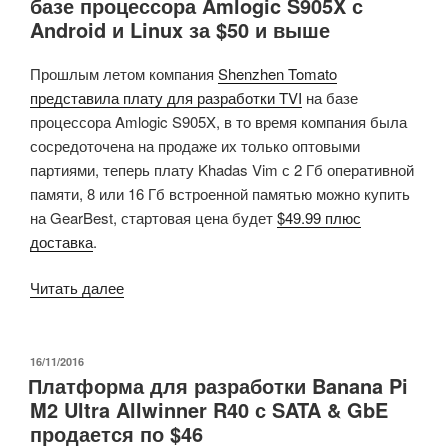
базе процессора Amlogic S905X с
Android и Linux за $50 и выше
Прошлым летом компания
Shenzhen Tomato
представила плату для разработки TVI
на базе
процессора Amlogic S905X, в то время компания была
сосредоточена на продаже их только оптовыми
партиями, теперь плату Khadas Vim с 2 Гб оперативной
памяти, 8 или 16 Гб встроенной памятью можно купить
на GearBest, стартовая цена будет
$49.99 плюс
доставка
.
«Плата
Читать далее
для
разработки
Khadas
ОПУБЛИКОВАНО
16/11/2016
Платформа для разработки Banana Pi
Vim
M2 Ultra Allwinner R40 с SATA & GbE
на
продается по $46
базе