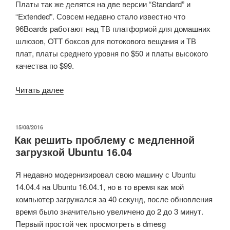
Платы так же делятся на две версии “Standard” и
нет?)»
“Extended”. Совсем недавно стало известно что
96Boards работают над ТВ платформой для домашних
шлюзов, OTT боксов для потокового вещания и ТВ
плат, платы среднего уровня по $50 и платы высокого
качества по $99.
«96Boards
Читать далее
представляет
варианты
ТВ
ОПУБЛИКОВАНО
15/08/2016
Как решить проблему с медленной
платформы
загрузкой Ubuntu 16.04
нацеленные
на
Я недавно модернизировал свою машину с Ubuntu
платы
14.04.4 на Ubuntu 16.04.1, но в то время как мой
среднего
компьютер загружался за 40 секунд, после обновления
качества
время было значительно увеличено до 2 до 3 минут.
по
Первый простой чек просмотреть в dmesg
$50