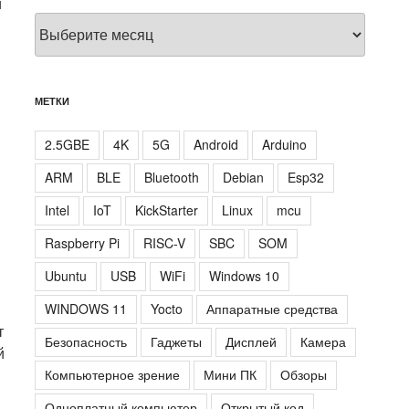
й
Архивы
МЕТКИ
2.5GBE
4K
5G
Android
Arduino
ARM
BLE
Bluetooth
Debian
Esp32
Intel
IoT
KickStarter
Linux
mcu
Raspberry Pi
RISC-V
SBC
SOM
Ubuntu
USB
WiFi
Windows 10
WINDOWS 11
Yocto
Аппаратные средства
т
Безопасность
Гаджеты
Дисплей
Камера
й
Компьютерное зрение
Мини ПК
Обзоры
Одноплатный компьютер
Открытый код