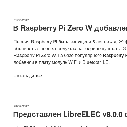
SupTronics
X800
для
ОПУБЛИКОВАНО
01/03/2017
2.5″
В Raspberry Pi Zero W добавлен
SATA
дисков
Первая Raspberry Pi была запущена 5 лет назад, 29 
и
объявлять о новых продуктах на годовщину платы. Эт
корпуса
Raspberry Pi Zero W, на базе популярного
Raspberry P
с
добавили в плату модуль WiFi и Bluetooth LE.
Raspberry
Pi
«В
Читать далее
2/3
Raspberry
и
Pi
ODROID
Zero
C2
W
платами»
ОПУБЛИКОВАНО
28/02/2017
добавлен
Представлен LibreELEC v8.0.0 с
WiFi
&