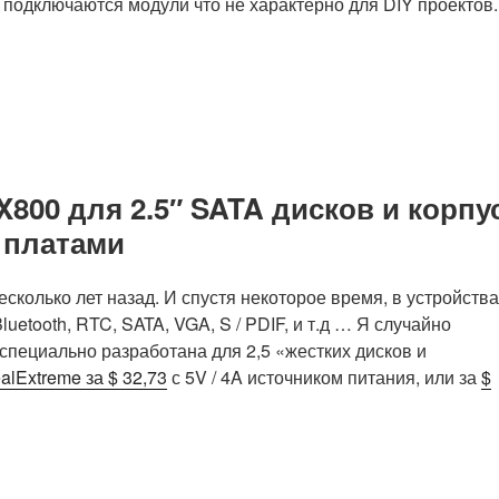
 подключаются модули что не характерно для DIY проектов.
800 для 2.5″ SATA дисков и корпу
2 платами
есколько лет назад. И спустя некоторое время, в устройства
uetooth, RTC, SATA, VGA, S / PDIF, и т.д … Я случайно
 специально разработана для 2,5 «жестких дисков и
alExtreme за $ 32,73
с 5V / 4A источником питания, или за
$