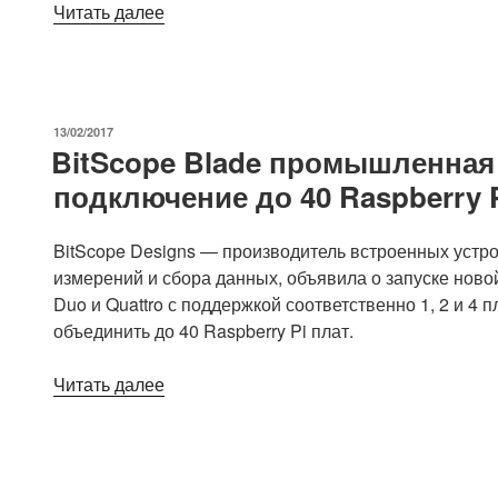
«Janz
Читать далее
Tec
emPC-
A/RPI3
это
ОПУБЛИКОВАНО
13/02/2017
промышленный,
BitScope Blade промышленна
встраиваемый
подключение до 40 Raspberry 
контроллер
на
базе
BitScope Designs — производитель встроенных устр
платы
измерений и сбора данных, объявила о запуске нов
Raspberry
Duo и Quattro с поддержкой соответственно 1, 2 и 4 пл
Pi
объединить до 40 Raspberry Pi плат.
3»
«BitScope
Читать далее
Blade
промышленная
система
поддерживающая