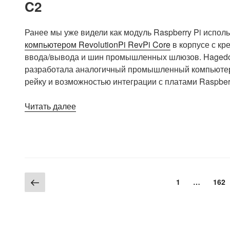
C2
камерой
и
спроектированный
Ранее мы уже видели как модуль Raspberry Pi испо
на
компьютером RevolutionPi RevPi Core
в корпусе с кр
Raspberry
ввода/вывода и шин промышленных шлюзов. Hagedor
Pi
разработала аналогичный промышленный компьютер п
(Crowdfunding)»
рейку и возможностью интеграции с платами Raspber
«Корпус
Читать далее
RailPi
2.0
с
креплением
на
Пагинация
Предыдущая
DIN
Страница
Стр
1
…
162
страница
рейку
записей
&
промышленная
плата