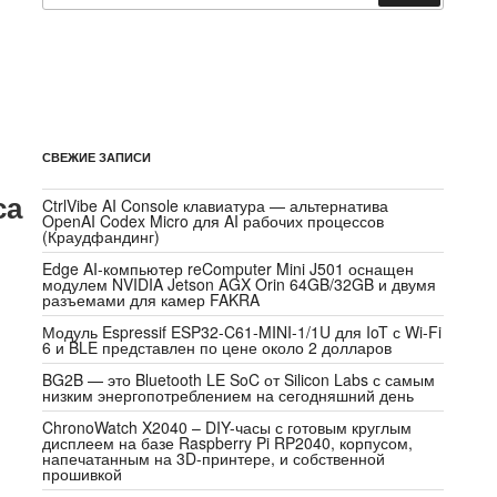
СВЕЖИЕ ЗАПИСИ
са
CtrlVibe AI Console клавиатура — альтернатива
OpenAI Codex Micro для AI рабочих процессов
(Краудфандинг)
Edge AI-компьютер reComputer Mini J501 оснащен
модулем NVIDIA Jetson AGX Orin 64GB/32GB и двумя
разъемами для камер FAKRA
Модуль Espressif ESP32-C61-MINI-1/1U для IoT с Wi-Fi
6 и BLE представлен по цене около 2 долларов
BG2B — это Bluetooth LE SoC от Silicon Labs с самым
низким энергопотреблением на сегодняшний день
ChronoWatch X2040 – DIY-часы с готовым круглым
дисплеем на базе Raspberry Pi RP2040, корпусом,
напечатанным на 3D-принтере, и собственной
прошивкой