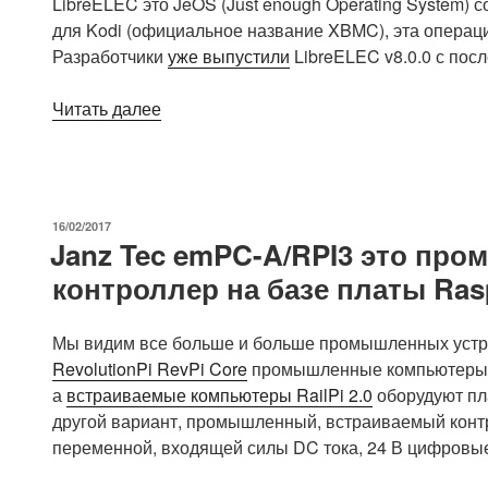
LibreELEC это JeOS (Just enough Operating System) 
Bluetooth,
для Kodi (официальное название XBMC), эта опера
продается
Разработчики
уже выпустили
LibreELEC v8.0.0 с пос
за
$10»
«Представлен
Читать далее
LibreELEC
v8.0.0
с
Kodi
ОПУБЛИКОВАНО
16/02/2017
17.0
Janz Tec emPC-A/RPI3 это пр
(Krypton)»
контроллер на базе платы Rasp
Мы видим все больше и больше промышленных устрой
RevolutionPi RevPi Core
промышленные компьютеры де
а
встраиваемые компьютеры RailPi 2.0
оборудуют пла
другой вариант, промышленный, встраиваемый контр
переменной, входящей силы DC тока, 24 В цифровы