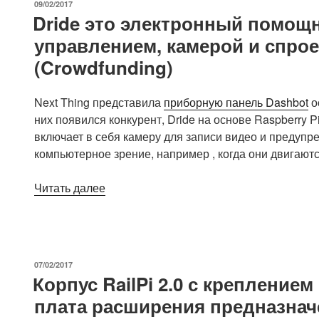
ОПУБЛИКОВАНО
09/02/2017
подключение
Dride это электронный помощ
до
управлением, камерой и спрое
40
(Crowdfunding)
Raspberry
Pi
плат»
Next Thing представила
приборную панель Dashbot
о
них появился конкурент, Dride на основе Raspberry P
включает в себя камеру для записи видео и предупр
компьютерное зрение, например , когда они двигают
«Dride
Читать далее
это
электронный
помощник
водителя
ОПУБЛИКОВАНО
07/02/2017
с
Корпус RailPi 2.0 с крепление
голосовым
плата расширения предназначе
управлением,