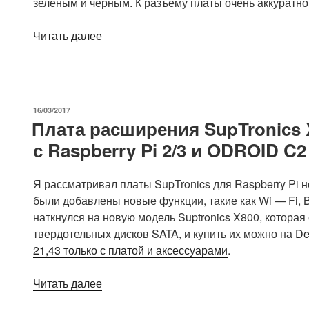
зеленым и черным. К разъему платы очень аккуратно
«Atomo
Читать далее
—
это
совместимая
с
ОПУБЛИКОВАНО
16/03/2017
Raspberry
Плата расширения SupTronics X
Pi
с Raspberry Pi 2/3 и ODROID C
система
прототипирования
модульной
Я рассматривал платы SupTronics для Raspberry Pi н
электроники»
были добавлены новые функции, такие как Wi — Fi, Bl
наткнулся на новую модель Suptronics X800, которая
твердотельных дисков SATA, и купить их можно на
De
21,43 только с платой и аксессуарами
.
«Плата
Читать далее
расширения