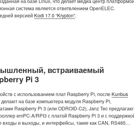
созданная на базе Linux, что делает медиа центр платформо
ционная система является ответвлением OpenELEC.
ледней версией
Kodi 17.0 “Krypton”
.
омышленный, встраиваемый
berry Pi 3
ств с использованием плат Raspberry Pi, после
Kunbus
лают на базе компьютера модуля Raspberry Pi,
тами Raspberry Pi 3 (или ODROID-C2), Janz Tec предлагаю
оллер emPC-A/RPI3 с платой Raspberry Pi 3 и с поддержко
е входы и выходы, и интерфейсы, такие как CAN, RS485…