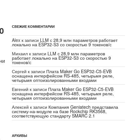
СВЕЖИЕ КОММЕНТАРИИ
0
Alex
к записи
LLM с 28,9 млн параметров работает
локально на ESP32-S3 со скоростью 9 токенов/с
Михаил
к записи
LLM с 28,9 млн параметров
работает локально на ESP32-S3 со скоростью 9
они
токенов/с
Сергей
к записи
Плата Maker Go ESP32-C5-EVB
оснащена интерфейсом RS-485, четырьмя реле,
четырьмя оптоизолированными входами
Евгений
к записи
Плата Maker Go ESP32-C5-EVB
оснащена интерфейсом RS-485, четырьмя реле,
четырьмя оптоизолированными входами
Алексей
к записи
Компания Geniatech представила
систему-на-модуле на базе Rockchip RK3568,
соответствующую стандарту SMARC 2.1
АРХИВЫ