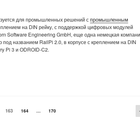
льзуется для промышленных решений с
промышленным
еплением на DIN рейку, с поддержкой цифровых модулей
n Software Engineering GmbH, еще одна немецкая компани
од названием RailPi 2.0, в корпусе с креплением на DIN
ry Pi 3 и ODROID-C2.
Страница
аница
163
Страница
Страница
164
…
170