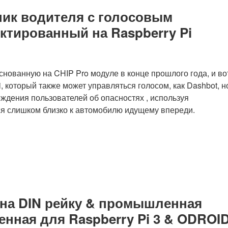
ник водителя с голосовым
ктированный на Raspberry Pi
снованную на CHIP Pro модуле в конце прошлого года, и во
i, который также может управляться голосом, как Dashbot, н
еждения пользователей об опасностях , используя
ся слишком близко к автомобилю идущему впереди.
м на DIN рейку & промышленная
нная для Raspberry Pi 3 & ODROID