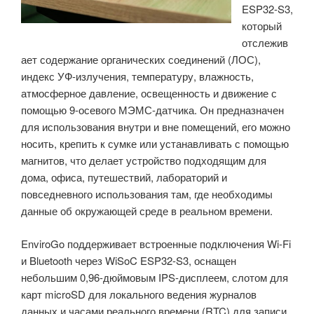
ESP32-S3,
до
который
48
отслежив
часов
ает содержание органических соединений (ЛОС),
(Краудфандинг)»
индекс УФ-излучения, температуру, влажность,
атмосферное давление, освещенность и движение с
помощью 9-осевого МЭМС-датчика. Он предназначен
для использования внутри и вне помещений, его можно
носить, крепить к сумке или устанавливать с помощью
магнитов, что делает устройство подходящим для
дома, офиса, путешествий, лабораторий и
повседневного использования там, где необходимы
данные об окружающей среде в реальном времени.
EnviroGo поддерживает встроенные подключения Wi-Fi
и Bluetooth через WiSoC ESP32-S3, оснащен
небольшим 0,96-дюймовым IPS-дисплеем, слотом для
карт microSD для локального ведения журналов
данных и часами реального времени (RTC) для записи