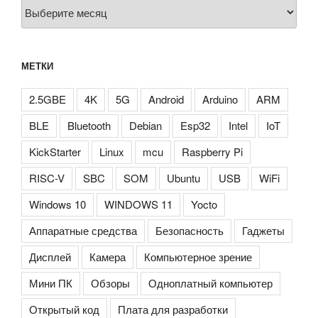
Архивы
МЕТКИ
2.5GBE
4K
5G
Android
Arduino
ARM
BLE
Bluetooth
Debian
Esp32
Intel
IoT
KickStarter
Linux
mcu
Raspberry Pi
RISC-V
SBC
SOM
Ubuntu
USB
WiFi
Windows 10
WINDOWS 11
Yocto
Аппаратные средства
Безопасность
Гаджеты
Дисплей
Камера
Компьютерное зрение
Мини ПК
Обзоры
Одноплатный компьютер
Открытый код
Плата для разработки