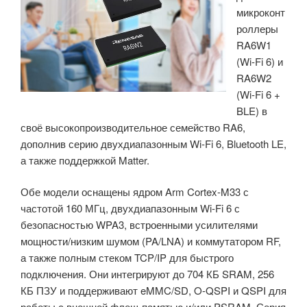
микроконт
и
роллеры
другими
RA6W1
функциями»
(Wi-Fi 6) и
RA6W2
(Wi-Fi 6 +
BLE) в
своё высокопроизводительное семейство RA6,
дополнив серию двухдиапазонным Wi-Fi 6, Bluetooth LE,
а также поддержкой Matter.
Обе модели оснащены ядром Arm Cortex-M33 с
частотой 160 МГц, двухдиапазонным Wi-Fi 6 с
безопасностью WPA3, встроенными усилителями
мощности/низким шумом (PA/LNA) и коммутатором RF,
а также полным стеком TCP/IP для быстрого
подключения. Они интегрируют до 704 КБ SRAM, 256
КБ ПЗУ и поддерживают eMMC/SD, O-QSPI и QSPI для
работы с внешней флеш-памятью и/или PSRAM. Серия