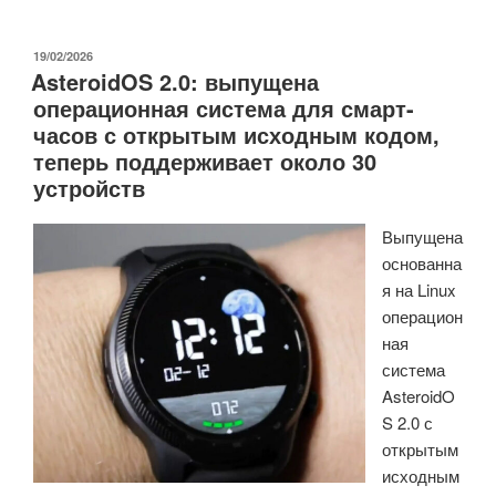
RM255C
среднего
ОПУБЛИКОВАНО
19/02/2026
AsteroidOS 2.0: выпущена
уровня
операционная система для смарт-
5G
часов с открытым исходным кодом,
RedCap
теперь поддерживает около 30
M.2
устройств
и
LGA
Выпущена
поддерживают
основанна
резервный
я на Linux
режим
операцион
LTE
ная
Cat
система
4
AsteroidO
и
S 2.0 с
многосистемную
открытым
GNSS.»
исходным