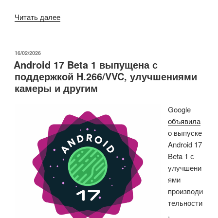
«AsteroidOS
Читать далее
2.0:
выпущена
операционная
ОПУБЛИКОВАНО
16/02/2026
Android 17 Beta 1 выпущена с
система
поддержкой H.266/VVC, улучшениями
для
камеры и другим
смарт-
часов
Google
с
объявила
открытым
о выпуске
исходным
Android 17
кодом,
Beta 1 с
теперь
улучшени
поддерживает
ями
около
производи
30
тельности
устройств»
,