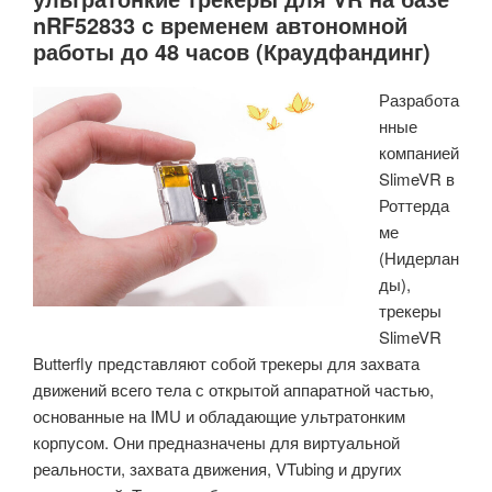
nRF52833 с временем автономной
поддержкой
работы до 48 часов (Краудфандинг)
H.266/VVC,
улучшениями
Разработа
камеры
нные
и
компанией
другим»
SlimeVR в
Роттерда
ме
(Нидерлан
ды),
трекеры
SlimeVR
Butterfly представляют собой трекеры для захвата
движений всего тела с открытой аппаратной частью,
основанные на IMU и обладающие ультратонким
корпусом. Они предназначены для виртуальной
реальности, захвата движения, VTubing и других