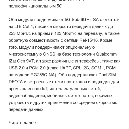
полнофункциональным 5G.
Оба модуля поддерживают 5G Sub-6GHz SA с откатом
на LTE Cat 4, пиковые скорости передачи данных до
223 Мбит/с на прием и 123 Мбит/с на передачу, а также
обратную совместимость с сетями Rel-15/16. Кроме
того, модули поддерживают опциональную
многосистемную GNSS на базе технологии Qualcomm
IZat Gen 9VT, а также различные интерфейсы, такие как
USB 2.0 и PCIe 2.0 (плюс UART, SPI, I2C, SGMII, PCM
на модели RG255C-NA). Оба поддерживают Dual SIM,
DFOTA и встроенные стеки протоколов и подходят для
промышленного IoT, интеллектуальных сетей,
видеонаблюдения, мобильных хот-спотов, носимых
устройств и других приложений со средней скоростью
передачи данных.
«Модули
Читать далее
Quectel