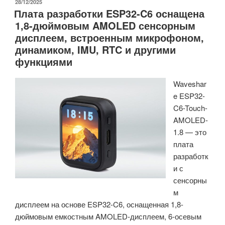
—
ОПУБЛИКОВАНО
28/12/2025
Плата разработки ESP32-C6 оснащена
носимое
1,8-дюймовым AMOLED сенсорным
устройство
дисплеем, встроенным микрофоном,
для
динамиком, IMU, RTC и другими
мониторинга
функциями
окружающей
среды
Waveshar
с
e ESP32-
7
C6-Touch-
сенсорами
AMOLED-
(краудфандинг)»
1.8 — это
плата
разработк
и с
сенсорны
м
дисплеем на основе ESP32-C6, оснащенная 1,8-
дюймовым емкостным AMOLED-дисплеем, 6-осевым