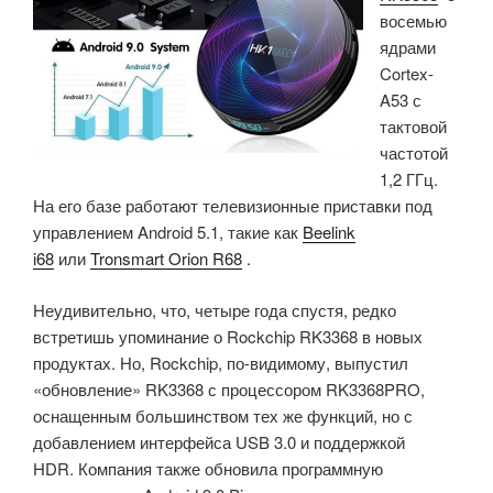
восемью
ядрами
Cortex-
A53 с
тактовой
частотой
1,2 ГГц.
На его базе работают телевизионные приставки под
управлением Android 5.1, такие как
Beelink
i68
или
Tronsmart Orion R68
.
Неудивительно, что, четыре года спустя, редко
встретишь упоминание о Rockchip RK3368 в новых
продуктах.
Но, Rockchip, по-видимому, выпустил
«обновление» RK3368 с процессором RK3368PRO,
оснащенным большинством тех же функций, но с
добавлением интерфейса USB 3.0 и поддержкой
HDR.
Компания также обновила программную