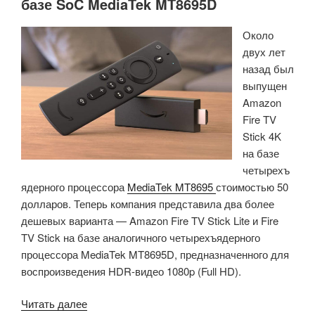
базе SoC MediaTek MT8695D
Около
двух лет
назад был
выпущен
Amazon
Fire TV
Stick 4K
на базе
четырехъ
ядерного процессора
MediaTek MT8695
стоимостью 50
долларов. Теперь компания представила два более
дешевых варианта — Amazon Fire TV Stick Lite и Fire
TV Stick на базе аналогичного четырехъядерного
процессора MediaTek MT8695D, предназначенного для
воспроизведения HDR-видео 1080p (Full HD).
«Amazon
Читать далее