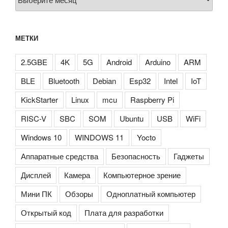
МЕТКИ
2.5GBE
4K
5G
Android
Arduino
ARM
BLE
Bluetooth
Debian
Esp32
Intel
IoT
KickStarter
Linux
mcu
Raspberry Pi
RISC-V
SBC
SOM
Ubuntu
USB
WiFi
Windows 10
WINDOWS 11
Yocto
Аппаратные средства
Безопасность
Гаджеты
Дисплей
Камера
Компьютерное зрение
Мини ПК
Обзоры
Одноплатный компьютер
Открытый код
Плата для разработки