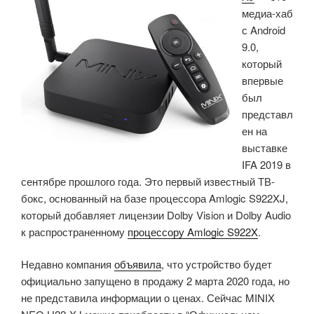
медиа-хаб
RTD1395
с Android
SoC,
9.0,
работает
который
на
впервые
Android
был
и
представл
Linux»
ен на
выставке
IFA 2019 в
сентябре прошлого года. Это первый известный ТВ-
бокс, основанный на базе процессора Amlogic S922XJ,
который добавляет лицензии Dolby Vision и Dolby Audio
к распространенному
процессору Amlogic S922X
.
Недавно компания
объявила
, что устройство будет
официально запущено в продажу 2 марта 2020 года, но
не представила информации о ценах. Сейчас MINIX