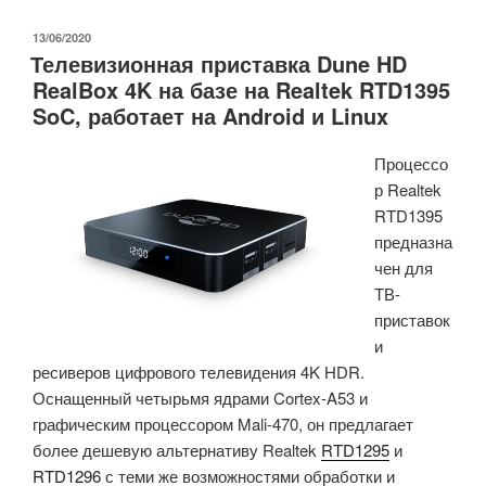
Fire
TV
ОПУБЛИКОВАНО
13/06/2020
Телевизионная приставка Dune HD
Stick
RealBox 4K на базе на Realtek RTD1395
3-
SoC, работает на Android и Linux
го
поколения
Процессо
на
р Realtek
базе
RTD1395
SoC
предназна
MediaTek
чен для
MT8695D»
ТВ-
приставок
и
ресиверов цифрового телевидения 4K HDR.
Оснащенный четырьмя ядрами Cortex-A53 и
графическим процессором Mali-470, он предлагает
более дешевую альтернативу Realtek
RTD1295
и
RTD1296
с теми же возможностями обработки и