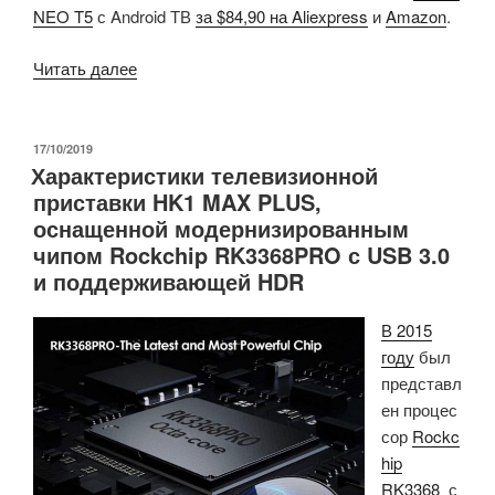
NEO T5
с Android ТВ
за $84,90 на Aliexpress
и
Amazon
.
«Google
Читать далее
сертифицированный
медиа-
центр
ОПУБЛИКОВАНО
17/10/2019
Характеристики телевизионной
MINIX
приставки HK1 MAX PLUS,
NEO
оснащенной модернизированным
T5
чипом Rockchip RK3368PRO с USB 3.0
с
и поддерживающей HDR
Android
ТВ
В 2015
запущен
году
был
в
представл
продажу
ен процес
за
сор
Rockc
$85»
hip
RK3368
с