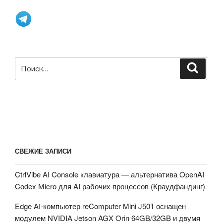
Android
TV,
поддерживает
HDR10,
aptX
Искать:
HD
Поиск
Bluetooth
Audio
(Япония)»
СВЕЖИЕ ЗАПИСИ
CtrlVibe AI Console клавиатура — альтернатива OpenAI
Codex Micro для AI рабочих процессов (Краудфандинг)
Edge AI-компьютер reComputer Mini J501 оснащен
модулем NVIDIA Jetson AGX Orin 64GB/32GB и двумя