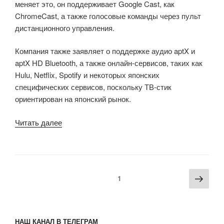
меняет это, он поддерживает Google Cast, как
ChromeCast, а также голосовые команды через пульт
дистанционного управления.
Компания также заявляет о поддержке аудио aptX и
aptX HD Bluetooth, а также онлайн-сервисов, таких как
Hulu, Netflix, Spotify и некоторых японских
специфических сервисов, поскольку ТВ-стик
ориентирован на японский рынок.
«ТВ-
Читать далее
стик
CCC
Air
Stick
Пагинация
Сле
Страница
1
4K
записей
стра
работает
под
управлением
НАШ КАНАЛ В ТЕЛЕГРАМ