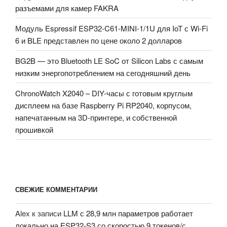
разъемами для камер FAKRA
Модуль Espressif ESP32-C61-MINI-1/1U для IoT с Wi-Fi
6 и BLE представлен по цене около 2 долларов
BG2B — это Bluetooth LE SoC от Silicon Labs с самым
низким энергопотреблением на сегодняшний день
ChronoWatch X2040 – DIY-часы с готовым круглым
дисплеем на базе Raspberry Pi RP2040, корпусом,
напечатанным на 3D-принтере, и собственной
прошивкой
СВЕЖИЕ КОММЕНТАРИИ
Alex
к записи
LLM с 28,9 млн параметров работает
локально на ESP32-S3 со скоростью 9 токенов/с