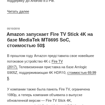
поддержку до Android 9.0 Pie.
«Характеристики
Читать далее
телевизионной
приставки
HK1
ОПУБЛИКОВАНО
05/10/2018
Amazon запускает Fire TV Stick 4K на
MAX
базе MediaTek MT8695 SoC,
PLUS,
стоимостью 50$
оснащенной
модернизированным
В прошлом году Amazon представила свое новейшее
чипом
потоковое устройство 4K с
Fire TV
Rockchip
(2017).
Т
елевизионная приставка на базе Amlogic
RK3368PRO
S905Z, поддерживающая 4K HDR10,
стоимостью 69,99
с
$
.
USB
3.0
У компании также была панель Fire TV, ограничена
и
1080p, а теперь компания объявила о выпуске
поддерживающей
обновленной версии — Fire TV Stick 4K,
HDR»