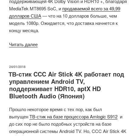
поддерживающей 4K Dolby Vision и HDR10 +, благодаря
MediaTek MT8695 SoC, и
продаваемой всего за 49,99
долларов США
— что на 10 долларов больше, чем
модель 1080p. Ожидается, что доставка начнется к
концу месяца.
«Amazon
Читать далее
запускает
Fire
TV
ОПУБЛИКОВАНО
24/01/2018
ТВ-стик CCC Air Stick 4K работает под
Stick
управлением Android TV,
4K
поддерживает HDR10, aptX HD
на
Bluetooth Audio (Япония)
базе
MediaTek
Прошло некоторое время с тех пор, как был
MT8695
выпущен
ТВ-стик на базе процессора Amlogic S912
и
SoC,
до сих пор не было подобных устройств на базе
стоимостью
операционной системы Android TV. Но, CCC Air Stick 4K
50$»