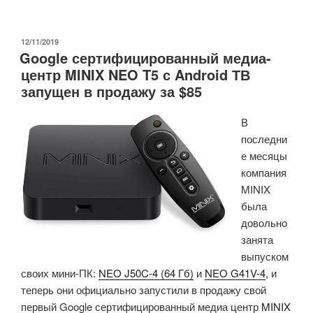
видеопроектор
Nebula
Cosmos
ОПУБЛИКОВАНО
12/11/2019
Google сертифицированный медиа-
Max
центр MINIX NEO T5 с Android ТВ
основан
запущен в продажу за $85
на
базе
В
процессора
последни
Amlogic
е месяцы
T962X2
компания
(Crowdfunding)»
MINIX
была
довольно
занята
выпуском
своих мини-ПК:
NEO J50C-4 (64 Гб)
и
NEO G41V-4
, и
теперь они официально запустили в продажу свой
первый Google сертифицированный медиа центр
MINIX