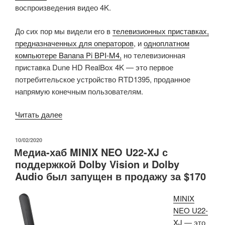
воспроизведения видео 4K.
До сих пор мы видели его в
телевизионных приставках,
предназначенных для операторов
, и
одноплатном
компьютере Banana Pi BPI-M4,
но телевизионная
приставка Dune HD RealBox 4K — это первое
потребительское устройство RTD1395, проданное
напрямую конечным пользователям.
«Телевизионная
Читать далее
приставка
Dune
ОПУБЛИКОВАНО
10/02/2020
Медиа-хаб MINIX NEO U22-XJ с
HD
поддержкой Dolby Vision и Dolby
RealBox
Audio был запущен в продажу за $170
4K
на
MINIX
базе
NEO U22-
на
XJ
— это
Realtek