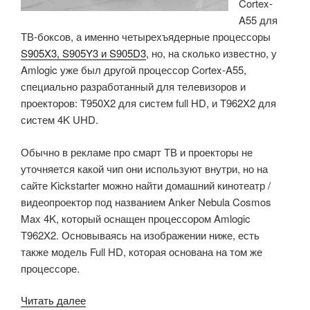
Cortex-
продажу
A55 для
за
ТВ-боксов, а именно четырехъядерные процессоры
$170»
S905X3, S905Y3 и S905D3
, но, на сколько известно, у
Amlogic уже был другой процессор Cortex-A55,
специально разработанный для телевизоров и
проекторов: T950X2 для систем full HD, и T962X2 для
систем 4K UHD.
Обычно в рекламе про смарт ТВ и проекторы не
уточняется какой чип они используют внутри, но на
сайте Kickstarter можно найти домашний кинотеатр /
видеопроектор под названием Anker Nebula Cosmos
Max 4K, который оснащен процессором Amlogic
T962X2. Основываясь на изображении ниже, есть
также модель Full HD, которая основана на том же
процессоре.
«4K
Читать далее