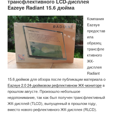
трансфлективного LCD-дисплея
Eazeye Radiant 15.6 дюйма
Компания
Eazeye
предостав
ила
образец
трансфле
ктивного
ЖК-
дисплея
Radiant
15.6 дюймов для обзора после публикации материала о
Eazeye 2.0 24-дюймовом рефлективном ЖК-мониторе
в
прошлом августе. Произошло небольшое
недопонимание, так как был получен трансфлективный
ЖК-дисплей (TLCD), выпущенный в прошлом году,
вместо нового рефлективного ЖК-дисплея (RLCD).