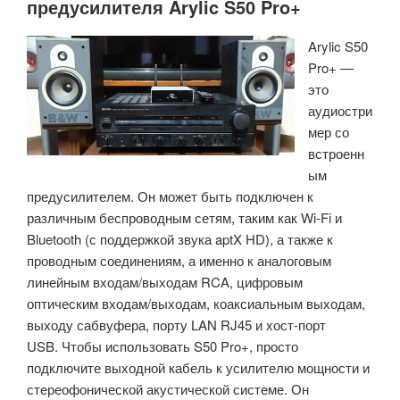
предусилителя Arylic S50 Pro+
мире
цветной
Arylic S50
E-
Pro+ —
ink-
это
монитор
аудиостри
(краудфандинг)»
мер со
встроенн
ым
предусилителем. Он может быть подключен к
различным беспроводным сетям, таким как Wi-Fi и
Bluetooth (с поддержкой звука aptX HD), а также к
проводным соединениям, а именно к аналоговым
линейным входам/выходам RCA, цифровым
оптическим входам/выходам, коаксиальным выходам,
выходу сабвуфера, порту LAN RJ45 и хост-порт
USB. Чтобы использовать S50 Pro+, просто
подключите выходной кабель к усилителю мощности и
стереофонической акустической системе. Он