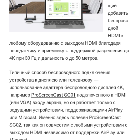
щий
добавить
беспрово
дной
HDMI к
любому оборудованию с выходом HDMI благодаря
передатчику и приемнику с поддержкой разрешения до
4K при 30 Гц и дальностью до 50 метров.
Типичный способ беспроводного подключения
устройства к дисплею или телевизору —
использование адаптера беспроводного дисплея 4K,
например
ProScreenCast SC01
подключенного к HDMI
(или VGA) входу экрана, но он работает только с
ведущими устройствами, поддерживающими AirPlay
или Miracast. Именно здесь полезен ProScreenCast
SC02, так как он совместим с любыми устройствами с
выходом HDMI независимо от поддержки AirPlay или
Miracast.