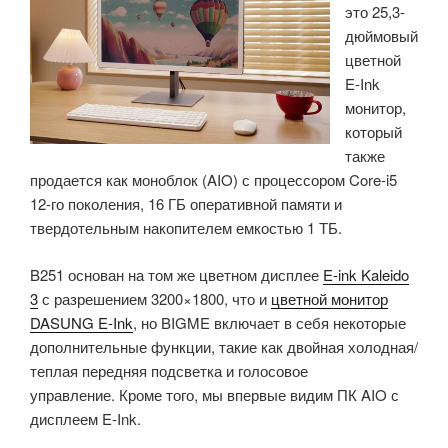
это 25,3-
дюймовый
цветной
E-Ink
монитор,
который
также
продается как моноблок (AIO) с процессором Core-i5
12-го поколения, 16 ГБ оперативной памяти и
твердотельным накопителем емкостью 1 ТБ.
B251 основан на том же цветном дисплее
E-ink Kaleido
3
с разрешением 3200×1800, что и
цветной монитор
DASUNG E-Ink
, но BIGME включает в себя некоторые
дополнительные функции, такие как двойная холодная/
теплая передняя подсветка и голосовое
управление. Кроме того, мы впервые видим ПК AIO с
дисплеем E-Ink.