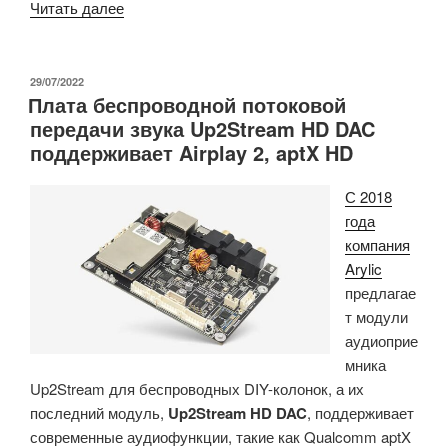
«Адаптер
Читать далее
беспроводного
4K
дисплея
ОПУБЛИКОВАНО
29/07/2022
Плата беспроводной потоковой
поддерживает
передачи звука Up2Stream HD DAC
разрешение
поддерживает Airplay 2, aptX HD
3840×2160
@
С 2018
60
года
Гц,
компания
HDR»
Arylic
предлагае
т модули
аудиоприе
мника
Up2Stream для беспроводных DIY-колонок, а их
последний модуль,
Up2Stream HD DAC
, поддерживает
современные аудиофункции, такие как Qualcomm aptX