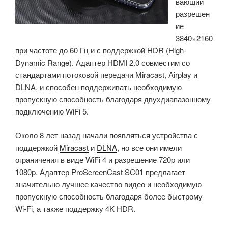
вающий
разрешен
ие
3840×2160
при частоте до 60 Гц и с поддержкой HDR (High-
Dynamic Range). Адаптер HDMI 2.0 совместим со
стандартами потоковой передачи Miracast, Airplay и
DLNA, и способен поддерживать необходимую
пропускную способность благодаря двухдиапазонному
подключению WiFi 5.
Около 8 лет назад начали появляться устройства с
поддержкой
Miracast
и
DLNA
, но все они имели
ограничения в виде WiFi 4 и разрешение 720p или
1080p. Адаптер ProScreenCast SC01 предлагает
значительно лучшее качество видео и необходимую
пропускную способность благодаря более быстрому
Wi-Fi, а также поддержку 4K HDR.