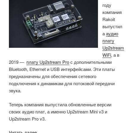
году
поддерживает
компания
Airplay
Rakoit
2,
выпустил
aptX
а
аудио
HD»
плату
Up2stream
WiFi
, а в
2019 —
плату Up2stream Pro
с дополнительными
Bluetooth, Ethernet и USB интерфейсами. Эти платы
предназначены для обеспечения сетевого
подключения к динамикам для потоковой передачи
звука.
Теперь компания выпустила обновленные версии
своих аудио плат, а именно Up2stream Mini v3 и
Up2stream Pro v3.
«В
Читать далее