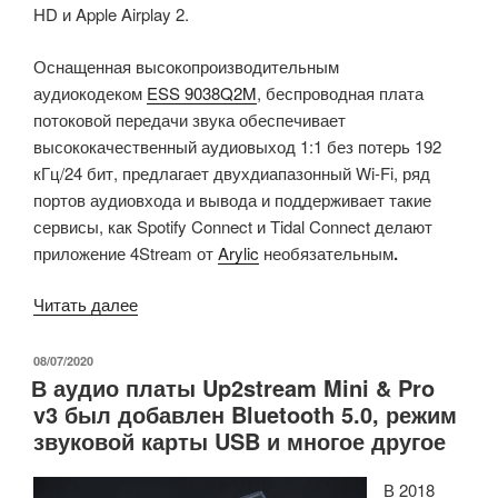
HD и Apple Airplay 2.
Оснащенная высокопроизводительным
аудиокодеком
ESS 9038Q2M
, беспроводная плата
потоковой передачи звука обеспечивает
высококачественный аудиовыход 1:1 без потерь 192
кГц/24 бит, предлагает двухдиапазонный Wi-Fi, ряд
портов аудиовхода и вывода и поддерживает такие
сервисы, как Spotify Connect и Tidal Connect делают
приложение 4Stream от
Arylic
необязательным
.
«Плата
Читать далее
беспроводной
потоковой
ОПУБЛИКОВАНО
08/07/2020
В аудио платы Up2stream Mini & Pro
передачи
v3 был добавлен Bluetooth 5.0, режим
звука
звуковой карты USB и многое другое
Up2Stream
HD
В 2018
DAC