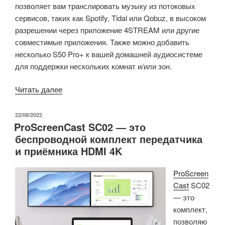
позволяет вам транслировать музыку из потоковых
сервисов, таких как Spotify, Tidal или Qobuz, в высоком
разрешении через приложение 4STREAM или другие
совместимые приложения. Также можно добавить
несколько S50 Pro+ к вашей домашней аудиосистеме
для поддержки нескольких комнат и/или зон.
«Обзор
Читать далее
беспроводного
стерео
ОПУБЛИКОВАНО
22/08/2022
ProScreenCast SC02 — это
предусилителя
беспроводной комплект передатчика
Arylic
и приёмника HDMI 4K
S50
Pro+»
ProScreen
Cast
SC02
— это
комплект,
позволяю