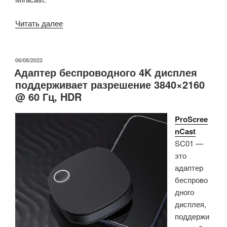
«ProScreenCast
Читать далее
SC02
—
это
ОПУБЛИКОВАНО
06/08/2022
Адаптер беспроводного 4K дисплея
беспроводной
поддерживает разрешение 3840×2160
комплект
@ 60 Гц, HDR
передатчика
и
ProScree
приёмника
nCast
HDMI
SC01 —
4K»
это
адаптер
беспрово
дного
дисплея,
поддержи