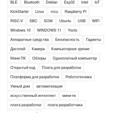
BLE
Bluetooth
Debian
Esp32
Intel
IoT
KickStarter
Linux
mcu
Raspberry Pi
RISC-V
SBC
SOM
Ubuntu
USB
WiFi
Windows 10
WINDOWS 11
Yocto
Аппаратные средства
Безопасность
Гаджеты
Дисплей
Камера
Компьютерное зрение
Мини ПК
Обзоры
Одноплатный компьютер
Открытый код
Плата для разработки
Платформа для разработки
Робототехника
Умный дом
автоматизация
искусственный интеллект
мини-пк
плата разработки
плата разработчика