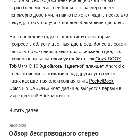
черно-белыми, дисплеи большего размера были
непомерно дорогими, и никто не хотел ждать несколько
секунд, чтобы получить полное обновление дисплея.
Но в последние годы был достигнут некоторый
прогресс в области
цветных дисплеев
, более высокой
частоты обновления и некоторого снижения цен, что
привело к выпуску таких устройств, как
Onyx BOOX
Tab Ultra C 10,3-дюймовый цветной планшет Android с
электронными чернилами
и ряд других устройств,
таких как цветная электронная книга
PocketBook
Color
. Но DASUNG идет дальше, выпустив первый в
мире цветной E-ink-монитор.
«DASUNG
Читать далее
представляет
первый
ОПУБЛИКОВАНО
26/09/2022
Обзор беспроводного стерео
в