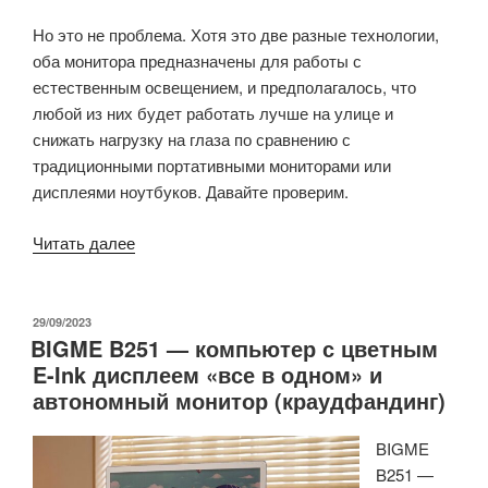
Но это не проблема. Хотя это две разные технологии,
оба монитора предназначены для работы с
естественным освещением, и предполагалось, что
любой из них будет работать лучше на улице и
снижать нагрузку на глаза по сравнению с
традиционными портативными мониторами или
дисплеями ноутбуков. Давайте проверим.
«Обзор
Читать далее
портативного
трансфлективного
LCD-
ОПУБЛИКОВАНО
29/09/2023
BIGME B251 — компьютер с цветным
дисплея
E-Ink дисплеем «все в одном» и
Eazeye
автономный монитор (краудфандинг)
Radiant
15.6
BIGME
дюйма»
B251 —