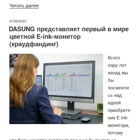
«BIGME
Читать далее
B251
—
ОПУБЛИКОВАНО
07/09/2023
DASUNG представляет первый в мире
компьютер
цветной E-ink-монитор
с
(краудфандинг)
цветным
E-
Всего
Ink
пару лет
дисплеем
назад мы
«все
бы
в
посмеяли
одном»
сь над
и
идеей
автономный
приобрете
монитор
ния E-ink-
(краудфандинг)»
монитора,
потому
что большинство дисплеев все еще были только