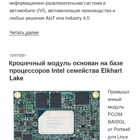
информационно-развлекательная система в
автомобиле (IVI), автоматизация производства и
любые решения AIoT или Industry 4.0.
«Компания
Читать далее
Vecow
представила
материнскую
ОПУБЛИКОВАНО
12/07/2021
Крошечный модуль основан на базе
плату
процессоров Intel семейства Elkhart
Pico-
Lake
ITX
и
Промышл
безвентиляторный
енный
ПК
модуль
на
PCOM-
базе
BA02GL
Intel
от Portwell
Atom
для Linux
x6211E»