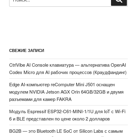
СВЕЖИЕ ЗАПИСИ
CtrlVibe AI Console клавиатура — альтернатива OpenAI
Codex Micro для AI рабочих процессов (Краудфандинг)
Edge AI-компьютер reComputer Mini J501 оснащен
модулем NVIDIA Jetson AGX Orin 64GB/32GB и двумя
разъемами для камер FAKRA
Модуль Espressif ESP32-C61-MINI-1/1U для IoT с Wi-Fi
6 и BLE представлен по цене около 2 долларов
BG2B — это Bluetooth LE SoC от Silicon Labs с самым