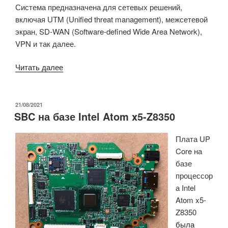
Система предназначена для сетевых решений,
включая UTM (Unified threat management), межсетевой
экран, SD-WAN (Software-defined Wide Area Network),
VPN и так далее.
«AAEON
Читать далее
FWS-
2280
—
ОПУБЛИКОВАНО
21/08/2021
SBC на базе Intel Atom x5-Z8350
это
сетевое
Плата UP
устройство
Core на
на
базе
базе
процессор
Elkhart
а Intel
Lake
Atom x5-
для
Z8350
SD-
была
WAN,