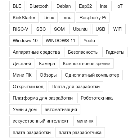
BLE
Bluetooth
Debian
Esp32
Intel
IoT
KickStarter
Linux
mcu
Raspberry Pi
RISC-V
SBC
SOM
Ubuntu
USB
WiFi
Windows 10
WINDOWS 11
Yocto
Аппаратные средства
Безопасность
Гаджеты
Дисплей
Камера
Компьютерное зрение
Мини ПК
Обзоры
Одноплатный компьютер
Открытый код
Плата для разработки
Платформа для разработки
Робототехника
Умный дом
автоматизация
искусственный интеллект
мини-пк
плата разработки
плата разработчика