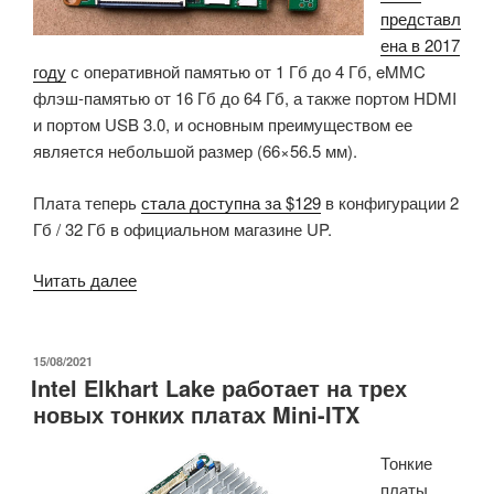
представл
UTM,
ена в 2017
межсетевого
году
с оперативной памятью от 1 Гб до 4 Гб, eMMC
экрана,
флэш-памятью от 16 Гб до 64 Гб, а также портом HDMI
VPN…»
и портом USB 3.0, и основным преимуществом ее
является небольшой размер (66×56.5 мм).
Плата теперь
стала доступна за $129
в конфигурации 2
Гб / 32 Гб в официальном магазине UP.
«SBC
Читать далее
на
базе
Intel
ОПУБЛИКОВАНО
15/08/2021
Intel Elkhart Lake работает на трех
Atom
новых тонких платах Mini-ITX
x5-
Z8350»
Тонкие
платы