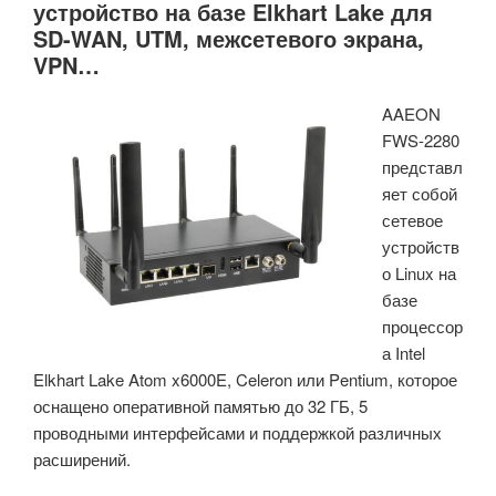
устройство на базе Elkhart Lake для
с
SD-WAN, UTM, межсетевого экрана,
NPU
VPN…
Hailo-
8»
AAEON
FWS-2280
представл
яет собой
сетевое
устройств
о Linux на
базе
процессор
а Intel
Elkhart Lake Atom x6000E, Celeron или Pentium, которое
оснащено оперативной памятью до 32 ГБ, 5
проводными интерфейсами и поддержкой различных
расширений.