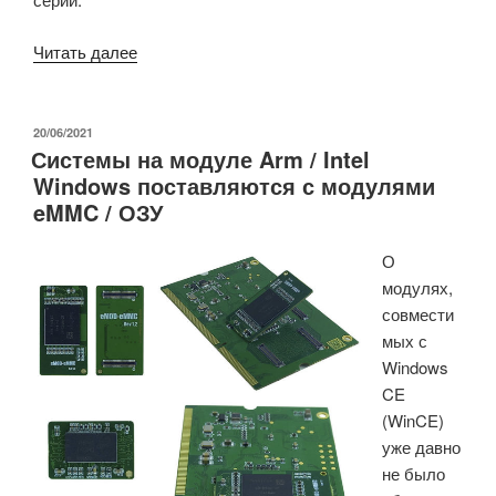
«Компания
Читать далее
ASRock
Industrial
представила
ОПУБЛИКОВАНО
20/06/2021
Системы на модуле Arm / Intel
мини-
Windows поставляются с модулями
ПК
eMMC / ОЗУ
и
материнские
О
платы
модулях,
на
совмести
базе
мых с
Intel
Windows
Elkhart
CE
Lake»
(WinCE)
уже давно
не было