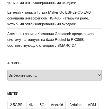
четырьмя оптоизолированными входами
Евгений
к записи
Плата Maker Go ESP32-C5-EVB
оснащена интерфейсом RS-485, четырьмя реле,
четырьмя оптоизолированными входами
Алексей
к записи
Компания Geniatech представила
систему-на-модуле на базе Rockchip RK3568,
соответствующую стандарту SMARC 2.1
АРХИВЫ
Архивы
МЕТКИ
2.5GBE
4K
5G
Android
Arduino
ARM