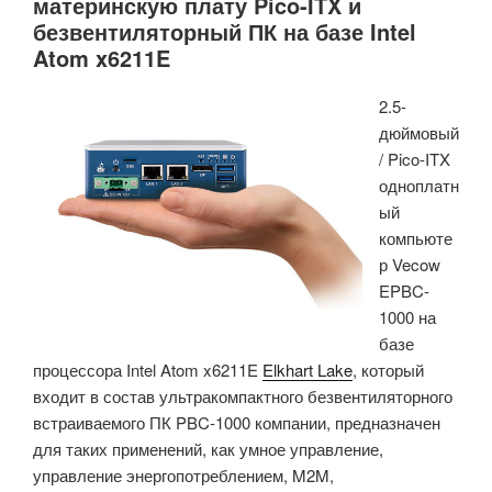
материнскую плату Pico-ITX и
на
безвентиляторный ПК на базе Intel
трех
Atom x6211E
новых
тонких
2.5-
платах
дюймовый
Mini-
/ Pico-ITX
ITX»
о
дноплатн
ый
компьюте
р Vecow
EPBC-
1000 на
базе
процессора
Intel Atom x6211E
Elkhart Lake
, который
входит в состав ультракомпактного безвентиляторного
встраиваемого ПК PBC-1000 компании, предназначен
для таких применений, как умное управление,
управление энергопотреблением, M2M,