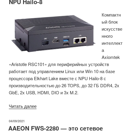
NPU Hailo-8
Компактн
ый блок
искусстве
нного
интеллект
а
Axiomtek
«Aristotle RSC101» для периферийных устройств
работает под управлением Linux или Win 10 на базе
процессора Elkhart Lake вместе с NPU Hailo-8 с
производительностью до 26 TOPS, до 32 ГБ DDR4, 2x
GbE, 2x USB, HDMI, DIO и 3x M.2.
«Компактная
Читать далее
система
Elkhart
ОПУБЛИКОВАНО
04/09/2021
AAEON FWS-2280 — это сетевое
Lake