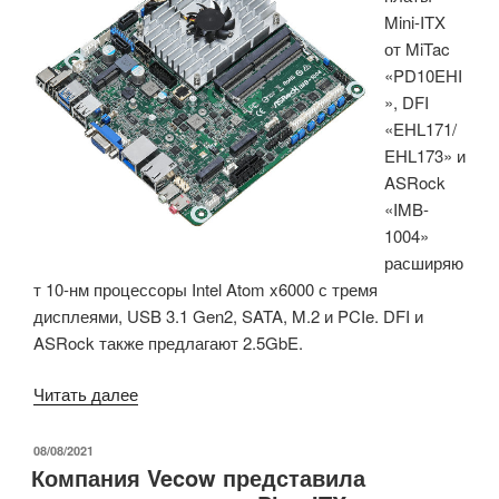
Mini-ITX
от MiTac
«PD10EHI
», DFI
«EHL171/
EHL173» и
ASRock
«IMB-
1004»
расширяю
т 10-нм процессоры Intel Atom x6000 с тремя
дисплеями, USB 3.1 Gen2, SATA, M.2 и PCIe. DFI и
ASRock также предлагают 2.5GbE.
«Intel
Читать далее
Elkhart
Lake
ОПУБЛИКОВАНО
08/08/2021
Компания Vecow представила
работает