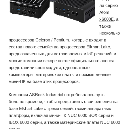
ла
серию
Atom
x6000E
, а
также
несколько
процессоров Celeron / Pentium, которые входят в
состав нового семейства процессоров Elkhart Lake,
предназначенных для встраиваемых и IoT решений, и
многие компании вскоре после официального анонса
представили свои
модули
,
одноплатные
компьютеры
,
материнские платы
и
промышленные
мини-ПК
на базе этих процессоров.
Компании ASRock Industrial потребовалось чуть
больше времени, чтобы представить свои решения на
базе Elkhart Lake с тремя семействами аппаратных
платформ, включая мини-ПК NUC 6000 BOX серии и
IBOX 6000 серии, а также материнские платы NUC 6000
серии.