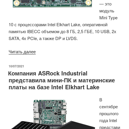
— это
модуль
Mini Type
10 с процессорами Intel Elkhart Lake, оперативной
памятью IBECC объемом до 8 ГБ, 2,5 ГБE, 10 USB, 2х
SATA, 4х PCIe, а также DP и LVDS.
«Крошечный
Читать далее
модуль
основан
ОПУБЛИКОВАНО
10/07/2021
Компания ASRock Industrial
на
представила мини-ПК и материнские
базе
платы на базе Intel Elkhart Lake
процессоров
Intel
В
семейства
сентябре
Elkhart
прошлого
Lake»
года Intel
представи