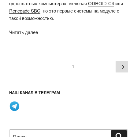
одноплатных компьютерах, включая
ODROID-C4
или
Renegade SBC
, но это первые системы на модуле с
такой возможностью.
«Системы
Читать далее
на
модуле
Arm
/
Пагинация
Сле
Страница
1
Intel
записей
стра
Windows
поставляются
с
НАШ КАНАЛ В ТЕЛЕГРАМ
модулями
eMMC
/
ОЗУ»
Искать:
Поиск