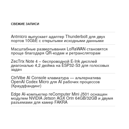
СВЕЖИЕ ЗАПИСИ
Antmicro выпускает адаптер Thunderbolt для двух
портов 10GbE с открытыми исходными данными
Масштабные развертывания LoRaWAN становятся
проще благодаря QR-кодам и ретрансляторам
ZecTrix Note 4 – беспроводной E-Ink дисплей
диагональю 4,2 дюйма на ESP32-S3 для голосовых
задач
CtrlVibe AI Console клавиатура — альтернатива
OpenAI Codex Micro для AI рабочих процессов
(Краудфандинг)
Edge AI-компьютер reComputer Mini J501 оснащен
модулем NVIDIA Jetson AGX Orin 64GB/32GB и двумя
разъемами для камер FAKRA