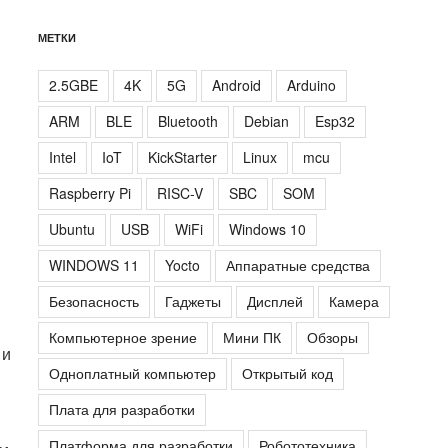
МЕТКИ
2.5GBE
4K
5G
Android
Arduino
ARM
BLE
Bluetooth
Debian
Esp32
Intel
IoT
KickStarter
Linux
mcu
Raspberry Pi
RISC-V
SBC
SOM
Ubuntu
USB
WiFi
Windows 10
WINDOWS 11
Yocto
Аппаратные средства
Безопасность
Гаджеты
Дисплей
Камера
Компьютерное зрение
Мини ПК
Обзоры
 и
Одноплатный компьютер
Открытый код
Плата для разработки
Платформа для разработки
Робототехника