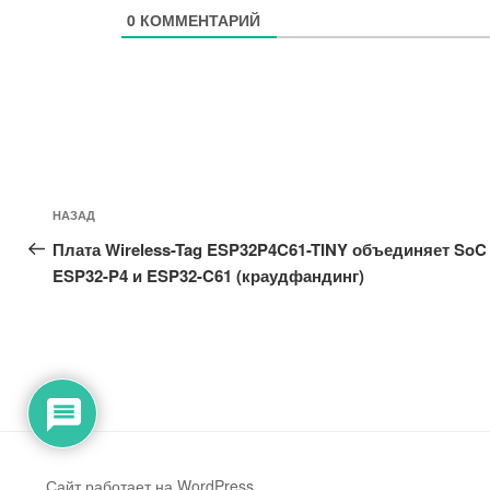
0
КОММЕНТАРИЙ
Навигация
Предыдущая
НАЗАД
по
запись:
Плата Wireless-Tag ESP32P4C61-TINY объединяет SoC
записям
ESP32-P4 и ESP32-C61 (краудфандинг)
Сайт работает на WordPress