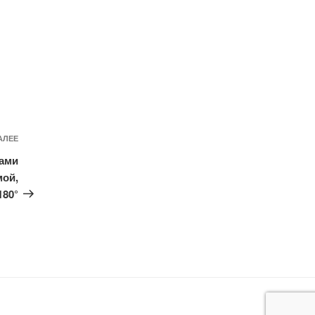
Следующая
АЛЕЕ
запись
вами
мой,
80°