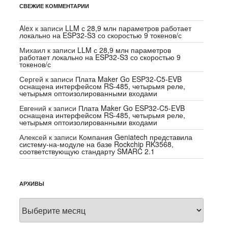
СВЕЖИЕ КОММЕНТАРИИ
Alex
к записи
LLM с 28,9 млн параметров работает
локально на ESP32-S3 со скоростью 9 токенов/с
Михаил
к записи
LLM с 28,9 млн параметров
работает локально на ESP32-S3 со скоростью 9
токенов/с
Сергей
к записи
Плата Maker Go ESP32-C5-EVB
оснащена интерфейсом RS-485, четырьмя реле,
четырьмя оптоизолированными входами
Евгений
к записи
Плата Maker Go ESP32-C5-EVB
оснащена интерфейсом RS-485, четырьмя реле,
четырьмя оптоизолированными входами
Алексей
к записи
Компания Geniatech представила
систему-на-модуле на базе Rockchip RK3568,
соответствующую стандарту SMARC 2.1
АРХИВЫ
Архивы