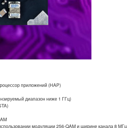
процессор приложений (HAP)
нзируемый диапазон ниже 1 ГГц)
STA)
QAM
 использовании модуляции 256-QAM и ширине канала 8 МГц