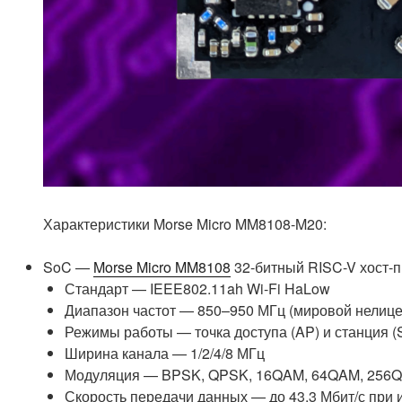
Характеристики Morse Micro MM8108-M20:
SoC —
Morse Micro MM8108
32-битный RISC-V хост-
Стандарт — IEEE802.11ah Wi-Fi HaLow
Диапазон частот — 850–950 МГц (мировой нелице
Режимы работы — точка доступа (AP) и станция (
Ширина канала — 1/2/4/8 МГц
Модуляция — BPSK, QPSK, 16QAM, 64QAM, 256
Скорость передачи данных — до 43,3 Мбит/с при