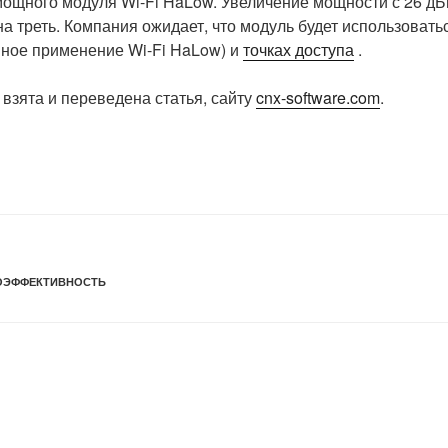
мощного модуля Wi-Fi HaLow. Увеличение мощности с 26 д
а треть. Компания ожидает, что модуль будет использовать
ное применение Wi-Fi HaLow) и
точках доступа
.
взята и переведена статья, сайту
cnx-software.com
.
ОЭФФЕКТИВНОСТЬ