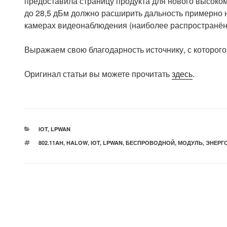
предоставила страницу продукта для нового высоко
до 28,5 дБм должно расширить дальность примерно н
камерах видеонаблюдения (наиболее распространён
Выражаем свою благодарность источнику, с которого 
Оригинал статьи вы можете прочитать
здесь
.
РУБРИКИ
IOT
,
LPWAN
МЕТКИ
802.11AH
,
HALOW
,
IOT
,
LPWAN
,
БЕСПРОВОДНОЙ
,
МОДУЛЬ
,
ЭНЕРГ