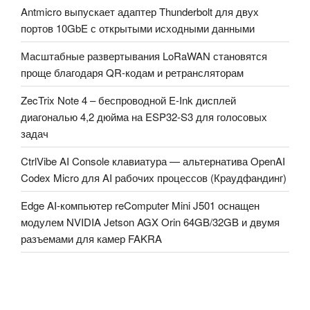
Antmicro выпускает адаптер Thunderbolt для двух
портов 10GbE с открытыми исходными данными
Масштабные развертывания LoRaWAN становятся
проще благодаря QR-кодам и ретрансляторам
ZecTrix Note 4 – беспроводной E-Ink дисплей
диагональю 4,2 дюйма на ESP32-S3 для голосовых
задач
CtrlVibe AI Console клавиатура — альтернатива OpenAI
Codex Micro для AI рабочих процессов (Краудфандинг)
Edge AI-компьютер reComputer Mini J501 оснащен
модулем NVIDIA Jetson AGX Orin 64GB/32GB и двумя
разъемами для камер FAKRA