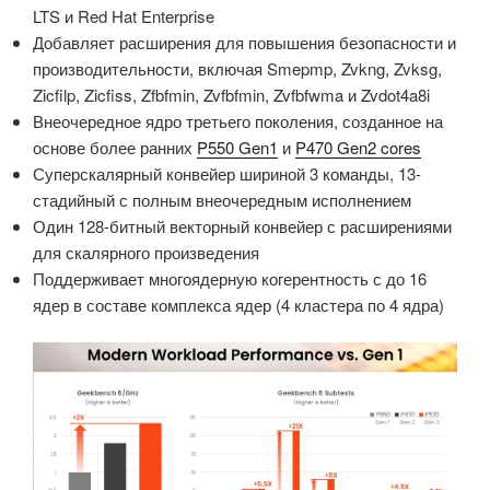
LTS и Red Hat Enterprise
Добавляет расширения для повышения безопасности и
производительности, включая Smepmp, Zvkng, Zvksg,
Zicfilp, Zicfiss, Zfbfmin, Zvfbfmin, Zvfbfwma и Zvdot4a8i
Внеочередное ядро третьего поколения, созданное на
основе более ранних
P550 Gen1
и
P470 Gen2 cores
Суперскалярный конвейер шириной 3 команды, 13-
стадийный с полным внеочередным исполнением
Один 128-битный векторный конвейер с расширениями
для скалярного произведения
Поддерживает многоядерную когерентность с до 16
ядер в составе комплекса ядер (4 кластера по 4 ядра)