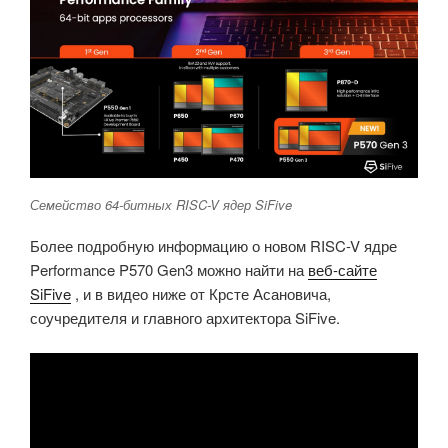
Семейство 64-битных RISC-V ядер SiFive
Более подробную информацию о новом RISC-V ядре
Performance P570 Gen3 можно найти на
веб-сайте
SiFive
, и в видео ниже от Крсте Асановича,
соучредителя и главного архитектора SiFive.