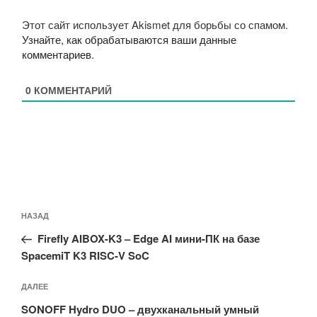
Этот сайт использует Akismet для борьбы со спамом.
Узнайте, как обрабатываются ваши данные
комментариев
.
0
КОММЕНТАРИЙ
Навигация
Предыдущая
НАЗАД
по
запись:
записям
Firefly AIBOX-K3 – Edge AI мини-ПК на базе
SpacemiT K3 RISC-V SoC
Следующая
ДАЛЕЕ
запись
SONOFF Hydro DUO – двухканальный умный