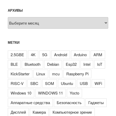
АРХИВЫ
Архивы
МЕТКИ
2.5GBE
4K
5G
Android
Arduino
ARM
BLE
Bluetooth
Debian
Esp32
Intel
IoT
KickStarter
Linux
mcu
Raspberry Pi
RISC-V
SBC
SOM
Ubuntu
USB
WiFi
Windows 10
WINDOWS 11
Yocto
Аппаратные средства
Безопасность
Гаджеты
Дисплей
Камера
Компьютерное зрение