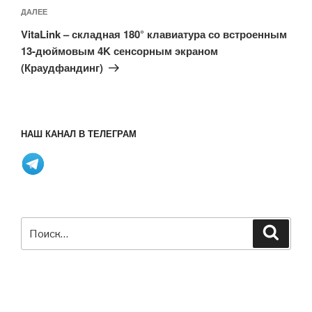
Следующая
ДАЛЕЕ
запись
VitaLink – складная 180° клавиатура со встроенным
13-дюймовым 4K сенсорным экраном
(Краудфандинг)
НАШ КАНАЛ В ТЕЛЕГРАМ
Искать:
Поиск