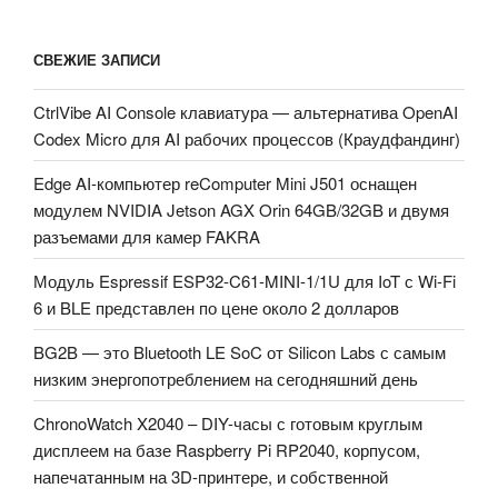
СВЕЖИЕ ЗАПИСИ
CtrlVibe AI Console клавиатура — альтернатива OpenAI
Codex Micro для AI рабочих процессов (Краудфандинг)
Edge AI-компьютер reComputer Mini J501 оснащен
модулем NVIDIA Jetson AGX Orin 64GB/32GB и двумя
разъемами для камер FAKRA
Модуль Espressif ESP32-C61-MINI-1/1U для IoT с Wi-Fi
6 и BLE представлен по цене около 2 долларов
BG2B — это Bluetooth LE SoC от Silicon Labs с самым
низким энергопотреблением на сегодняшний день
ChronoWatch X2040 – DIY-часы с готовым круглым
дисплеем на базе Raspberry Pi RP2040, корпусом,
напечатанным на 3D-принтере, и собственной