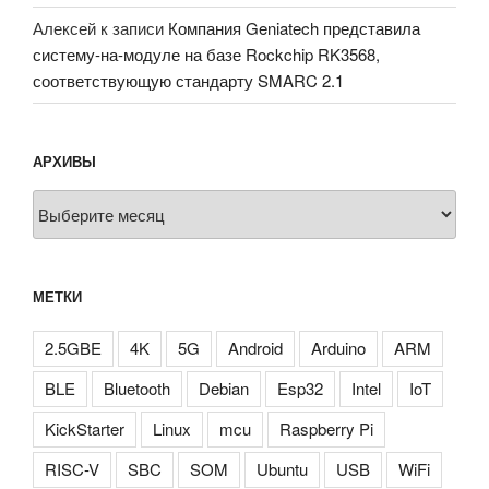
Алексей
к записи
Компания Geniatech представила
систему-на-модуле на базе Rockchip RK3568,
соответствующую стандарту SMARC 2.1
АРХИВЫ
Архивы
МЕТКИ
2.5GBE
4K
5G
Android
Arduino
ARM
BLE
Bluetooth
Debian
Esp32
Intel
IoT
KickStarter
Linux
mcu
Raspberry Pi
RISC-V
SBC
SOM
Ubuntu
USB
WiFi