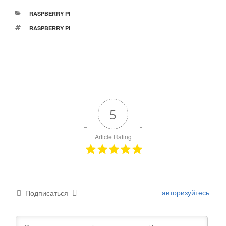
РУБРИКИ
RASPBERRY PI
МЕТКИ
RASPBERRY PI
5
Article Rating
авторизуйтесь
Подписаться