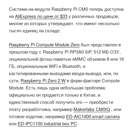
Система-на-модуле Raspberry Pi CM0 теперь доступна
на
AliExpress по цене от $33
у различных продавцов,
многие из которых утверждают, что имеют несколько
тысяч единиц на складе.
Raspberry Pi Compute Module Zero
был представлен в
прошлом году с Raspberry Pi RP3A0 SiP, 512 МБ ОЗУ,
опциональной флэш-памятью eMMC объемом 8 или 16
ГБ, опциональным WiFi и Bluetooth, и
кастелированными выводами ввода-вывода, или, по
сути,
Raspberry Pi Zero 2 W
в форм-факторе Compute
Module. Есть лишь одна небольшая проблема:
официально он продается только в Китае, и
единственный способ получить его — приобрести
плату разработчика, например
Makerfabs CM0IQ
, или
готовое изделие, например
ED-AIC1000 smart camera
или
ED-IPC1100 industrial box PC
.