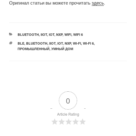
Оригинал статьи вы можете прочитать
здесь
.
РУБРИКИ
BLUETOOTH
,
IIOT
,
IOT
,
NXP
,
WIFI
,
WIFI 6
МЕТКИ
BLE
,
BLUETOOTH
,
IIOT
,
IOT
,
NXP
,
WI-FI
,
WI-FI 6
,
ПРОМЫШЛЕННЫЙ
,
УМНЫЙ ДОМ
0
Article Rating