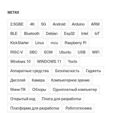
МЕТКИ
2.5GBE
4K
5G
Android
Arduino
ARM
BLE
Bluetooth
Debian
Esp32
Intel
IoT
KickStarter
Linux
mcu
Raspberry Pi
RISC-V
SBC
SOM
Ubuntu
USB
WiFi
Windows 10
WINDOWS 11
Yocto
Аппаратные средства
Безопасность
Гаджеты
Дисплей
Камера
Компьютерное зрение
Мини ПК
Обзоры
Одноплатный компьютер
Открытый код
Плата для разработки
Платформа для разработки
Робототехника