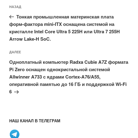
Навигация
Предыдущая
НАЗАД
по
запись:
записям
Тонкая промышленная материнская плата
форм-фактора mini-ITX оснащена системой на
кристалле Intel Core Ultra 5 225H или Ultra 7 255H
Arrow Lake-H SoC.
Следующая
ДАЛЕЕ
запись
Одноплатный компьютер Radxa Cubie A7Z формата
Pi Zero оснащен однокристальной системой
Allwinner A733 с ядрами Cortex-A76/A55,
оперативной памятью до 16 ГБ и поддержкой Wi-Fi
6
НАШ КАНАЛ В ТЕЛЕГРАМ