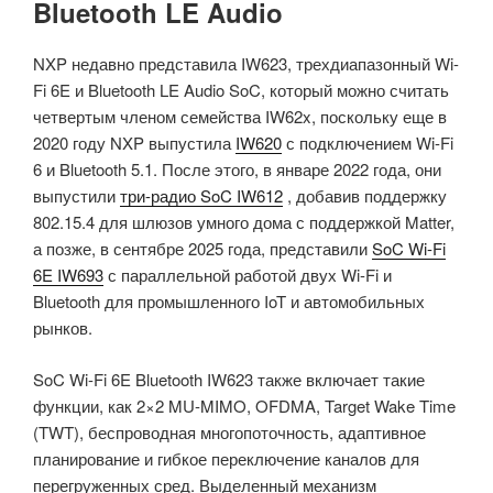
Bluetooth LE Audio
NXP недавно представила IW623, трехдиапазонный Wi-
Fi 6E и Bluetooth LE Audio SoC, который можно считать
четвертым членом семейства IW62x, поскольку еще в
2020 году NXP выпустила
IW620
с подключением Wi-Fi
6 и Bluetooth 5.1. После этого, в январе 2022 года, они
выпустили
три-радио SoC IW612
, добавив поддержку
802.15.4 для шлюзов умного дома с поддержкой Matter,
а позже, в сентябре 2025 года, представили
SoC Wi-Fi
6E IW693
с параллельной работой двух Wi-Fi и
Bluetooth для промышленного IoT и автомобильных
рынков.
SoC Wi-Fi 6E Bluetooth IW623 также включает такие
функции, как 2×2 MU-MIMO, OFDMA, Target Wake Time
(TWT), беспроводная многопоточность, адаптивное
планирование и гибкое переключение каналов для
перегруженных сред. Выделенный механизм